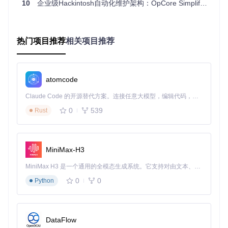
远程版本库查询
：通过GitHub API获取官方仓库的最新版
10
企业级Hackintosh自动化维护架构：OpCore Simplify全栈解决方案
本元数据
差异计算
：对比本地与远程哈希值，生成仅包含变更文件
的增量更新包
热门项目推荐
相关项目推荐
数字签名验证
：所有更新包均经过开发者签名验证，防止
恶意代码注入
这种机制相比全量更新减少了90%的网络传输量，同时通过多
级校验确保更新文件的完整性。
atomcode
模块化更新架构
Claude Code 的开源替代方案。连接任意大模型，编辑代码，运行命令，自动验证 — 全自动执行。用 Rust 构建，极致性能。 ｜ An open-source alternative to Claude Code. Connect any LLM, edit code, run commands, and verify changes — autonomously. Built in Rust for speed. Get Started
0
539
Rust
工具将OpenCore配置划分为五个独立模块，实现精细化更新
控制：
模块
功能描述
更新策略
MiniMax-H3
名称
引导
OpenCore主程序
MiniMax H3 是一个通用的全模态生成系统。它支持对由文本、图像、视频和音频组成的多模态上下文进行统一理解，并能生成分辨率高达 2K、时长可达 15 秒的带原生立体声音频的视频。得益于面向任务泛化的系统设计，H3 在预训练阶段就已具备广泛的多模态上下文理解与生成能力，能够出色地执行复杂的多模态指令。
强制更新至最新稳定版
核心
及驱动
0
0
Python
硬件
根据硬件报告智能匹配版
各类kext文件
驱动
本
保留用户自定义内容，更
ACPI
系统补丁文件
DataFlow
补丁
新基础模板