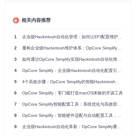
版本
硬件适配复杂性
：基于硬件报告的智能驱动匹配
配置迁移风险
：保留用户自定义设置的同时更新核心组件
相关内容推荐
1
企业级Hackintosh自动化管理：如何让EFI配置维护效率提升80%？
图1：OpCore Simplify主界面展示了版本信息和自动化更新入
口，用户可直观了解当前系统状态
2
重构企业级Hackintosh维护体系：OpCore Simplify自动化解决方案
1. 自动化更新技术原理：如何实现安全高效的版
3
如何通过OpCore Simplify实现Hackintosh自动化维护？告别繁琐配置的实用指南
本管理？
4
OpCore Simplify：企业级Hackintosh自动化配置引擎的全栈解析
OpCore Simplify的自动化更新系统基于四层架构设计，确保
5
4个高效步骤：OpCore Simplify的智能Hackintosh配置方案
更新过程的安全性和准确性。理解这一机制有助于用户更好地
掌控更新流程，排查潜在问题。
6
OpCore Simplify：零门槛打造macOS体验的开源工具
SHA版本比对核心机制
7
OpCore Simplify智能配置工具：系统优化与高效部署指南
系统采用SHA-256哈希值比对技术验证文件完整性，其工作流
程如下：
8
OpCore Simplify：智能硬件适配与自动配置工具，零基础适用的Hackintosh解决方案
本地版本信息采集
：程序启动时读取
sha_version.txt
文
9
企业级Hackintosh自动化革新：OpCore Simplify重构硬件适配流程
件中的本地组件哈希值