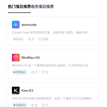
工具价值：iTerm2-Color-Schemes的5重突破
热门项目推荐
相关项目推荐
如何在3分钟内获得463种专业配色方案
传统方法需要访问多个网站手动下载配色文件，平均耗时25分
钟且格式兼容性无法保证。使用iTerm2-Color-Schemes则只
atomcode
需两步：
Claude Code 的开源替代方案。连接任意大模型，编辑代码，运行命令，自动验证 — 全自动执行。用 Rust 构建，极致性能。 ｜ An open-source alternative to Claude Code. Connect any LLM, edit code, run commands, and verify changes — autonomously. Built in Rust for speed. Get Started
传统方法
工具方法
0
535
Rust
1. 搜索引
擎查找配
色方案
2. 手动筛
1. 克隆仓库：
git clone https://gitcod
MiniMax-H3
选可用格
e.com/GitHub_Trending/it/iTerm2-Col
or-Schemes
式
MiniMax H3 是一个通用的全模态生成系统。它支持对由文本、图像、视频和音频组成的多模态上下文进行统一理解，并能生成分辨率高达 2K、时长可达 15 秒的带原生立体声音频的视频。得益于面向任务泛化的系统设计，H3 在预训练阶段就已具备广泛的多模态上下文理解与生成能力，能够出色地执行复杂的多模态指令。
2. 直接导入schemes目录下所有.itermcolors
3. 逐个下
文件
0
0
载导入iT
Python
erm2
4. 测试兼
容性
Kimi-K3
该工具采用"一次获取，终身使用"的设计理念，所有配色方案
经过严格测试，确保在iTerm2中完美显示。schemes目录按字
Kimi K3 是Kimi能力最强的模型：这是一个拥有 2.8 万亿参数的混合专家（MoE）模型，具备原生视觉理解能力，并支持 100 万 token 的上下文窗口。
母排序，方便快速定位热门方案。
0
0
Python