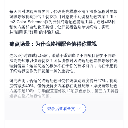
每天面对终端黑白界面，代码高亮模糊不清？深夜编程时屏幕
刺眼导致视觉疲劳？切换项目时总要手动调整配色方案？iTer
m2-Color-Schemes作为开源终端配色管理工具，通过463种
预制方案和自动化工具链，让开发者告别单调终端，实现
从"能用"到"好用"的体验升级。
痛点场景：为什么终端配色值得你重视
连续3小时调试代码后，眼睛干涩刺痛？不同项目需要不同语
法高亮却难以快速切换？团队协作时因终端配色差异导致代码
理解偏差？这些问题的根源不在于你的技术能力，而在于忽视
了终端界面作为开发第一屏的重要性。
研究表明，合适的终端配色可使代码识别速度提升27%，视觉
疲劳减少40%。但传统解决方案存在明显局限：系统自带配色
方案不足10种，手动配置需修改12项颜色参数，第三方工具普
遍存在格式兼容性问题。
登录后查看全文
图：Atom One Dark配色方案展示，深色背景配合高对比度语
法高亮，有效降低视觉疲劳