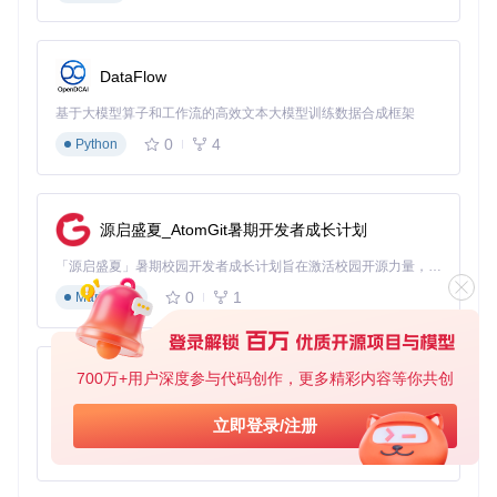
为什么动态配色切换能提升30%工作效率
项目切换时，不同语言需要不同配色方案：Python项目适合高
对比度配色，而Markdown编辑则需要柔和色调。iTerm2-Colo
DataFlow
r-Schemes提供的dynamic-colors脚本可实现基于项目类型的
自动切换。
基于大模型算子和工作流的高效文本大模型训练数据合成框架
0
4
Python
💡
技巧
：在项目根目录创建
.iterm-color
文件指定配色方案
名称，配合zsh钩子实现cd命令自动切换配色，无需手动操
作。
源启盛夏_AtomGit暑期开发者成长计划
图：Dracula配色方案的紫色基调适合JavaScript开发，通过动
态切换脚本可在项目间自动生效
「源启盛夏」暑期校园开发者成长计划旨在激活校园开源力量，通过积分激励、认证扶持、资源倾斜等形式，引导高校组织和开发者完成「入驻 — 建项目 — 做贡献 — 获认证 — 得资源」的完整闭环。无论你是想带领社团入驻平台的组织者，还是希望用代码贡献证明自己的开发者，都能在这里找到属于你的成长路径。
0
1
Markdown
方案对比：主流终端配色工具横向评测
选择终端配色工具时，需重点关注方案数量、跨终端支持和定
制能力三大维度：
700万+用户深度参与代码创作，更多精彩内容等你共创
py-xiaozhi
基于Python的Xiaozhi AI，适用于想要完整Xiaozhi体验而无需拥有专用硬件的用户。
方
立即登录/注册
案
0
1
Python
工具
跨终端支持
定制能力
数
量