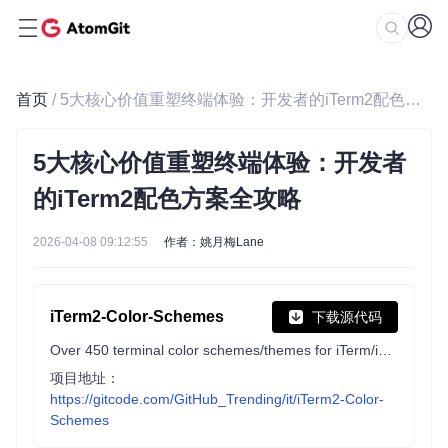
首页
/ 5大核心价值重塑终端体验：开发者的iTerm2配色方案全攻略
5大核心价值重塑终端体验：开发者
的iTerm2配色方案全攻略
2026-04-08 09:12:55
作者：姚月梅Lane
iTerm2-Color-Schemes
下载源代码
Over 450 terminal color schemes/themes for iTerm/iTerm2. Includes ports to Terminal, Konsole, PuTTY, Xresources, XRDB, Remmina, Termite, XFCE, Tilda, FreeBSD VT, Terminator, Kitty, MobaXterm, LXTerminal, Microsoft's Windows Terminal, Visual Studio, Alacritty, Ghostty, and many more
项目地址：
https://gitcode.com/GitHub_Trending/it/iTerm2-Color-
Schemes