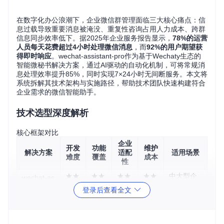
在数字化办公浪潮下，企业微信群管理面临三大核心痛点：信
息过载导致重要消息被淹没、重复性咨询占用人力成本、跨群
信息同步效率低下。据2025年企业服务报告显示，
78%的运营
人员每天花费超过4小时处理微信消息
，而
92%的用户期望获
得即时响应
。wechat-assistant-pro作为基于Wechaty生态的
智能微秘书解决方案，通过AI驱动的自动化机制，可将常规消
息处理效率提升85%，同时实现7×24小时无间断服务。本文将
系统拆解其技术架构与实施路径，帮助技术团队快速构建符合
企业需求的微信智能助手。
技术选型深度解析
核心框架对比
企业
开发
功能
维护
解决方案
适配
适用场景
难度
覆盖
成本
性
★★
★★
★★
★★
中大型企
wechat-as
☆☆
★★
★★
☆☆
业/社群运
sistant-pr
登录后查看全文
o
☆
★
☆
☆
营
★★
★★
★★
★★
传统Wech
技术团队
★★
★☆
☆☆
★★
aty开发
定制开发