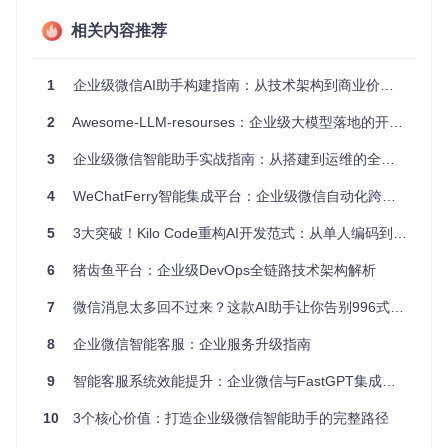
☆
☆
☆
☆
相关内容推荐
★☆
★★
★★
★☆
第三方Sa
小型团队
☆☆
☆☆
★☆
☆☆
aS工具
轻量需求
☆
☆
☆
☆
1
企业级微信AI助手构建指南：从技术架构到商业价值转化
技术栈架构
2
Awesome-LLM-resourses：企业级大模型落地的开源工具链与实践指南
graph TD

    A[用户层] -->|微信消息| B[协议层]

3
企业级微信智能助手实战指南：从搭建到运维的全流程解决方案
    B -->|Wechaty/PadLocal| C[核心引擎层]

    C --> D{功能模块}

4
WeChatFerry智能集成平台：企业级微信自动化跨场景解决方案
    D --> E[消息处理模块]

    D --> F[定时任务模块]

5
3大突破！Kilo Code重构AI开发范式：从单人编码到智能团队协作
    D --> G[群管理模块]

    D --> H[AI集成模块]

6
猪齿鱼平台：企业级DevOps全链路技术架构解析
    C --> I[数据持久层]

    I --> J[配置数据库]

7
微信消息太多回不过来？这款AI助手让你告别996式社交
    I --> K[消息日志]

    C --> L[API网关]

8
企业微信智能客服：企业服务升级指南
9
智能客服系统效能提升：企业微信与FastGPT集成方案
技术亮点
：采用
分层架构设计
，通过协议抽象层屏蔽不同微信
协议差异，核心引擎层实现业务逻辑与数据访问分离，支持多
10
3个核心价值：打造企业级微信智能助手的完整路径
协议适配器（Wechat4u/PadLocal）无缝切换，满足不同环境
下的部署需求。