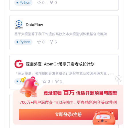
0
0
Python
赖：
sudo apt install build-essential python3
（Linux）或
npm install --global --production w
indows-build-tools
（Windows）
2. 核心配置设置
DataFlow
// src/index.js 核心配置段
基于大模型算子和工作流的高效文本大模型训练数据合成框架
const
 config = {

0
5
Python
apiKey
: 
"YOUR_API_KEY"
,       
// 从智能微秘书平台获取
apiSecret
: 
"YOUR_API_SECRET"
, 
// 从智能微秘书平台获取
puppet
: 
"wechaty-puppet-padlocal"
, 
// 协议类型
autoAcceptFriend
: 
true
,       
// 自动通过好友请求
// 更多配置项...
源启盛夏_AtomGit暑期开发者成长计划
「源启盛夏」暑期校园开发者成长计划旨在激活校园开源力量，通过积分激励、认证扶持、资源倾斜等形式，引导高校组织和开发者完成「入驻 — 建项目 — 做贡献 — 获认证 — 得资源」的完整闭环。无论你是想带领社团入驻平台的组织者，还是希望用代码贡献证明自己的开发者，都能在这里找到属于你的成长路径。
原理注解
：配置系统采用
环境变量+代码配置
双模式，优先
0
1
Markdown
级为：命令行参数 > 环境变量 > 配置文件，便于不同部署
环境灵活调整。
避坑指南
：APIKEY和APISECRET需从智能微秘书平台的
700万+用户深度参与代码创作，更多精彩内容等你共创
py-xiaozhi
【个人中心】获取，确保账户已完成实名认证，否则会导
致功能受限。
基于Python的Xiaozhi AI，适用于想要完整Xiaozhi体验而无需拥有专用硬件的用户。
立即登录/注册
3. 服务启动与登录
0
1
Python