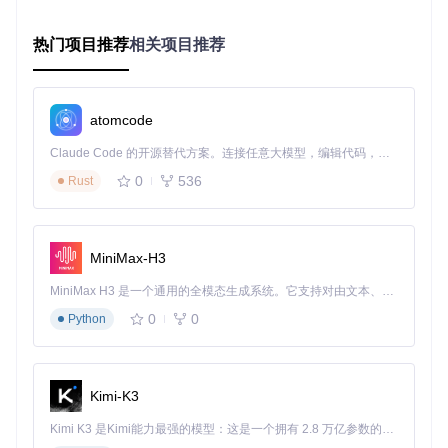
实施路径与环境配置
热门项目推荐
相关项目推荐
环境准备清单
基础环境
：Node.js 18.18.0+（LTS版本）、npm 9.8.1+、
Git 2.38.0+
atomcode
可选环境
：Docker 24.0.5+、Docker Compose 2.20.2+
Claude Code 的开源替代方案。连接任意大模型，编辑代码，运行命令，自动验证 — 全自动执行。用 Rust 构建，极致性能。 ｜ An open-source alternative to Claude Code. Connect any LLM, edit code, run commands, and verify changes — autonomously. Built in Rust for speed. Get Started
必备账号
：智能微秘书管理平台账号（获取APIKEY/APISE
CRET）
0
536
Rust
源码部署三步法
1. 代码获取与依赖安装
# 克隆仓库
MiniMax-H3
git 
clone
cd
 wechat-assistant-pro

MiniMax H3 是一个通用的全模态生成系统。它支持对由文本、图像、视频和音频组成的多模态上下文进行统一理解，并能生成分辨率高达 2K、时长可达 15 秒的带原生立体声音频的视频。得益于面向任务泛化的系统设计，H3 在预训练阶段就已具备广泛的多模态上下文理解与生成能力，能够出色地执行复杂的多模态指令。
# 安装依赖（使用淘宝镜像加速）
0
0
Python
原理注解
：项目采用npm工作空间管理依赖，package.jso
n中声明了核心依赖如wechaty、wechaty-puppet-padlocal
Kimi-K3
等，通过npm install会自动解析依赖树并安装指定版本。
Kimi K3 是Kimi能力最强的模型：这是一个拥有 2.8 万亿参数的混合专家（MoE）模型，具备原生视觉理解能力，并支持 100 万 token 的上下文窗口。
避坑指南
：若出现node-gyp相关编译错误，需安装系统依