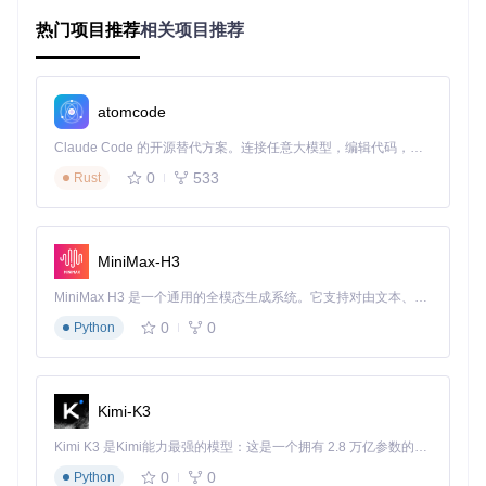
理中心。它不仅能够整合多平台游戏，还通过丰富的功能和个
热门项目推荐
相关项目推荐
性化设置，让游戏管理变得更加便捷和愉悦。
自动化游戏导入：如何让系统自动识别所有游戏？
Playnite的智能扫描系统会深入分析你的系统，识别已安装的
atomcode
各种游戏平台和独立游戏。无论是Steam、Epic Games等主
流平台，还是模拟器游戏，都能被自动检测并添加到游戏库
Claude Code 的开源替代方案。连接任意大模型，编辑代码，运行命令，自动验证 — 全自动执行。用 Rust 构建，极致性能。 ｜ An open-source alternative to Claude Code. Connect any LLM, edit code, run commands, and verify changes — autonomously. Built in Rust for speed. Get Started
中，省去手动添加的繁琐步骤。
0
533
Rust
个性化界面定制：如何打造专属游戏库外观？
Playnite提供了丰富的主题系统，让你可以根据自己的喜好定
制游戏库界面。在
source/Playnite.DesktopApp/Theme
MiniMax-H3
s/Desktop/
路径中，你可以找到多种预设主题文件，轻松切
换不同的界面风格，打造属于自己的个性化游戏库。
MiniMax H3 是一个通用的全模态生成系统。它支持对由文本、图像、视频和音频组成的多模态上下文进行统一理解，并能生成分辨率高达 2K、时长可达 15 秒的带原生立体声音频的视频。得益于面向任务泛化的系统设计，H3 在预训练阶段就已具备广泛的多模态上下文理解与生成能力，能够出色地执行复杂的多模态指令。
0
0
Python
功能模块详解：探索Playnite的实用工具集
Kimi-K3
Playnite拥有多个实用功能模块，从游戏元数据管理到高级搜
索筛选，每个模块都旨在提升你的游戏管理体验，让你能够更
Kimi K3 是Kimi能力最强的模型：这是一个拥有 2.8 万亿参数的混合专家（MoE）模型，具备原生视觉理解能力，并支持 100 万 token 的上下文窗口。
轻松地组织和享受游戏收藏。
0
0
Python