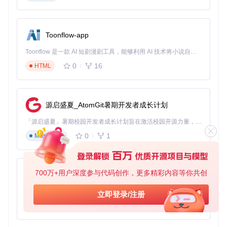
元数据自动获取：如何让游戏信息更丰富？
每次添加新游戏时，Playnite会自动从网络获取游戏封面、详
细描述、开发商信息等完整资料。这些信息不仅让游戏库更加
Toonflow-app
美观，还能帮助你深入了解每款游戏的背景故事，为你的游戏
体验增添更多乐趣。
Toonflow 是一款 AI 短剧漫剧工具，能够利用 AI 技术将小说自动转化为剧本，并结合 AI 生成的图片和视频，实现高效的短剧创作。借助 Toonflow，可以轻松完成从文字到影像的全流程，让短剧制作变得更加智能与便捷。
智能搜索与筛选：如何快速找到想玩的游戏？
0
16
HTML
Playnite强大的搜索和筛选系统让你可以按照平台类型、游戏
状态、完成进度等多个维度快速定位游戏。无论你拥有多少款
游戏，都能通过简单的搜索和筛选操作，迅速找到目标游戏，
源启盛夏_AtomGit暑期开发者成长计划
节省宝贵的游戏时间。
「源启盛夏」暑期校园开发者成长计划旨在激活校园开源力量，通过积分激励、认证扶持、资源倾斜等形式，引导高校组织和开发者完成「入驻 — 建项目 — 做贡献 — 获认证 — 得资源」的完整闭环。无论你是想带领社团入驻平台的组织者，还是希望用代码贡献证明自己的开发者，都能在这里找到属于你的成长路径。
使用指南：从零开始打造你的理想游戏库
0
1
Markdown
无论你是游戏管理新手还是有经验的玩家，Playnite都能为你
提供简单直观的操作体验。通过以下步骤，你可以快速上手并
打造属于自己的理想游戏库。
700万+用户深度参与代码创作，更多精彩内容等你共创
AionUi
首次设置：如何快速完成平台连接？
免费、本地、开源的 24/7 全天候 Cowork 应用，以及适用于 Gemini CLI、Claude Code、Codex、OpenCode、Qwen Code、Goose CLI、Auggie 等的 OpenClaw | 🌟 喜欢就点star吧
立即登录/注册
首次启动Playnite后，系统会引导你逐步连接各个游戏平台。
0
6
TypeScript
你只需按照提示输入相应平台的账号信息，Playnite就会自动
同步你的游戏库。所有数据都存储在本地计算机上，确保你的