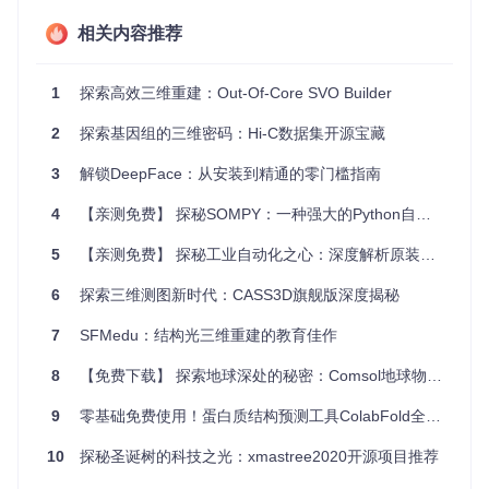
3D游戏开发：用于快速导入和预处理3D模型。
相关内容推荐
计算机图形学研究：其强大的几何处理功能可以辅助实验和
数据分析。
建模与渲染：提供模型转换、简化和细分等功能。
1
探索高效三维重建：Out-Of-Core SVO Builder
逆向工程：通过ICP（Iterative Closest Point）算法进行两
个模型的对齐。
2
探索基因组的三维密码：Hi-C数据集开源宝藏
机器学习和计算机视觉：可用于3D数据预处理和可视化。
3
解锁DeepFace：从安装到精通的零门槛指南
项目特点
4
【亲测免费】 探秘SOMPY：一种强大的Python自组织映射（SOM）库
跨平台兼容
：支持Windows（使用Visual Studio）、Linux
5
【亲测免费】 探秘工业自动化之心：深度解析原装三菱FX2n PLC电路图
和OSX系统。
广泛的文件格式支持
：能够读写PLY、OFF、OBJ等多种3
6
探索三维测图新时代：CASS3D旗舰版深度揭秘
D模型格式，还能读取3DS、SM、RAY等格式。
易用性
：只需包含头文件，添加静态库路径，即可在项目
7
SFMedu：结构光三维重建的教育佳作
中使用。
强大功能
：内建顶点平滑、曲率计算、三角形剥离、连接
8
【免费下载】 探索地球深处的秘密：Comsol地球物理反演资源推荐
组件检测等多个实用工具。
扩展性
：API清晰，便于自定义实现或集成其他算法。
9
零基础免费使用！蛋白质结构预测工具ColabFold全攻略
总的来说，无论您是专业开发人员还是对3D几何处理感兴趣的
10
探秘圣诞树的科技之光：xmastree2020开源项目推荐
初学者，TriMesh2都是一个值得尝试的优秀资源。通过它的强