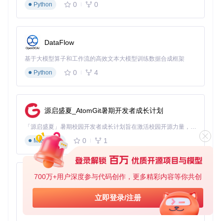
0
0
Python
DataFlow
基于大模型算子和工作流的高效文本大模型训练数据合成框架
0
4
Python
源启盛夏_AtomGit暑期开发者成长计划
「源启盛夏」暑期校园开发者成长计划旨在激活校园开源力量，通过积分激励、认证扶持、资源倾斜等形式，引导高校组织和开发者完成「入驻 — 建项目 — 做贡献 — 获认证 — 得资源」的完整闭环。无论你是想带领社团入驻平台的组织者，还是希望用代码贡献证明自己的开发者，都能在这里找到属于你的成长路径。
0
1
Markdown
700万+用户深度参与代码创作，更多精彩内容等你共创
py-xiaozhi
基于Python的Xiaozhi AI，适用于想要完整Xiaozhi体验而无需拥有专用硬件的用户。
立即登录/注册
0
1
Python