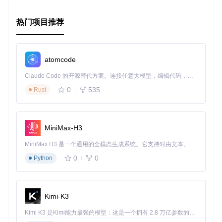
大功能，您可以快速地处理和操作3D模型，为您的项目开启无
限可能。现在就来探索TriMesh2的世界，释放您的创意吧！
热门项目推荐
atomcode
Claude Code 的开源替代方案。连接任意大模型，编辑代码，运行命令，自动验证 — 全自动执行。用 Rust 构建，极致性能。 ｜ An open-source alternative to Claude Code. Connect any LLM, edit code, run commands, and verify changes — autonomously. Built in Rust for speed. Get Started
0
535
Rust
MiniMax-H3
MiniMax H3 是一个通用的全模态生成系统。它支持对由文本、图像、视频和音频组成的多模态上下文进行统一理解，并能生成分辨率高达 2K、时长可达 15 秒的带原生立体声音频的视频。得益于面向任务泛化的系统设计，H3 在预训练阶段就已具备广泛的多模态上下文理解与生成能力，能够出色地执行复杂的多模态指令。
0
0
Python
Kimi-K3
Kimi K3 是Kimi能力最强的模型：这是一个拥有 2.8 万亿参数的混合专家（MoE）模型，具备原生视觉理解能力，并支持 100 万 token 的上下文窗口。