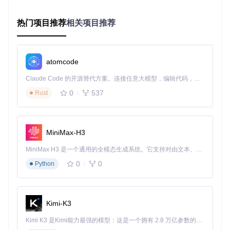
开发者在撰写韩文注释时，最忌讳输入中断思路。gureum
热门项目推荐
相关项目推荐
的"智能上下文切换"功能可识别代码文件类型，在注释区域自
动切换为韩文输入，代码区域保持英文状态，配合VSCode等
编辑器插件，实现编码与注释的无缝切换。
atomcode
图：在系统偏好设置中配置gureum输入法切换快捷键
Claude Code 的开源替代方案。连接任意大模型，编辑代码，运行命令，自动验证 — 全自动执行。用 Rust 构建，极致性能。 ｜ An open-source alternative to Claude Code. Connect any LLM, edit code, run commands, and verify changes — autonomously. Built in Rust for speed. Get Started
多语言内容创作：如何平衡韩文与英文输入？
0
537
Rust
自媒体创作者常需要混合输入韩文与英文。gureum的"智能标
点"功能可根据输入语言自动切换标点符号风格（韩文使用全
角，英文使用半角），同时支持自定义短语扩展，将常用表情
符号或短语设置为缩写（如输入":smile"自动替换为"😊"）。
MiniMax-H3
MiniMax H3 是一个通用的全模态生成系统。它支持对由文本、图像、视频和音频组成的多模态上下文进行统一理解，并能生成分辨率高达 2K、时长可达 15 秒的带原生立体声音频的视频。得益于面向任务泛化的系统设计，H3 在预训练阶段就已具备广泛的多模态上下文理解与生成能力，能够出色地执行复杂的多模态指令。
环境配置指南：如何在不同系统版本安装？
0
0
Python
macOS Ventura及以上版本
展开查看安装步骤
macOS Monterey及以下版本
Kimi-K3
展开查看安装步骤
Kimi K3 是Kimi能力最强的模型：这是一个拥有 2.8 万亿参数的混合专家（MoE）模型，具备原生视觉理解能力，并支持 100 万 token 的上下文窗口。
效率提升工作流：三个场景的操作组合