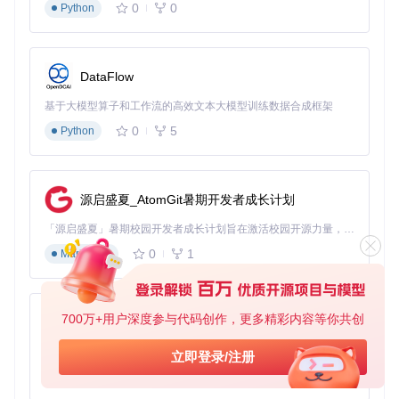
0
0
Python
💡 学术写作工作流
配置自定义快捷键：系统偏好设置→键盘→快捷键→输入
源→设置"Control+Space"切换输入法
DataFlow
在Pages中启用"自动替换"功能，将学术术语添加到用户词
典
基于大模型算子和工作流的高效文本大模型训练数据合成框架
使用Option+数字键快速输入特殊符号（如①②③）
0
5
💡 编程开发工作流
Python
在VSCode中安装"Input Method Switcher"插件
配置语言特定规则：JavaScript文件自动英文，Markdown
文件自动韩文
源启盛夏_AtomGit暑期开发者成长计划
使用gureum的"符号快速输入"：输入"@#"快速插
入"＃"（韩文井号）
「源启盛夏」暑期校园开发者成长计划旨在激活校园开源力量，通过积分激励、认证扶持、资源倾斜等形式，引导高校组织和开发者完成「入驻 — 建项目 — 做贡献 — 获认证 — 得资源」的完整闭环。无论你是想带领社团入驻平台的组织者，还是希望用代码贡献证明自己的开发者，都能在这里找到属于你的成长路径。
0
1
Markdown
图：iOS版gureum键盘设置界面，可类比macOS版本的设置
逻辑
💡 多语言社交媒体工作流
700万+用户深度参与代码创作，更多精彩内容等你共创
py-xiaozhi
启用"自动切换"功能：根据输入内容自动判断语言
设置文本替换："kr"→"🇰🇷"，"en"→"🇺🇸"
基于Python的Xiaozhi AI，适用于想要完整Xiaozhi体验而无需拥有专用硬件的用户。
立即登录/注册
使用Fn+F12调出表情选择器，支持韩文Emoji快速插入
0
1
Python