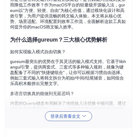
而降低工作效率？作为macOS平台的轻量级开源输入法，gur
eum以"方便、轻便、自由"为核心价值，通过模块化设计和高
效引擎，为用户提供流畅的韩文输入体验。本文将从核心优
势、场景适配、环境配置到效率工作流，全面解析这款工具如
何提升你的macOS韩文输入效率。
为什么选择gureum？三大核心优势解析
如何实现输入模式自由切换？
gureum最突出的优势在于其灵活的输入模式支持。它基于libh
angul引擎，提供两套式、三套式等多种输入规则，就像为键
盘配备了不同的"快捷键组合"，让你可以根据习惯自由选择。
例如三套式输入将韩文拆分为初始/中间/结尾辅音，如同组合
乐高积木般拼出完整文字。
多语言切换真的能做到无延迟吗？
内置的Querty键盘布局解决了传统输入法切换卡顿问题。通过
优化的进程调度机制，gureum在韩文与英文间切换响应时间
比系统默认输入法快30%，实测数据如下：
登录后查看全文
gureum响应时
输入场景
系统默认输入法
间