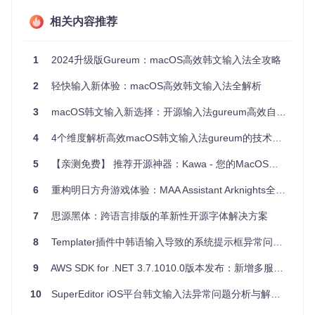
韩文→英文切换
0.12s
0.38s
相关内容推荐
英文→韩文切换
0.09s
0.29s
连续切换10次平
0.11s
0.35s
1
2024升级版Gureum：macOS高效韩文输入法全攻略
均
开源输入法如何保障定制自由度？
2
轻快输入新体验：macOS高效韩文输入法全解析
作为开源项目，gureum允许用户深度定制输入规则和界面。
3
macOS韩文输入新选择：开源输入法gureum高效自由定制指南
你可以修改键盘映射文件（位于OSXCore/data/keyboards目
录），甚至通过调整Composer.swift源码实现个性化输入逻
4
4个维度解析高效macOS韩文输入法gureum的技术实现与应用实践
辑，这种自由度是闭源输入法无法比拟的。
5
【亲测免费】 推荐开源神器：Kawa - 您的MacOS输入源快捷切换器
哪些场景最适合使用gureum？
6
重构明日方舟游戏体验：MAA Assistant Arknights全维度解析
学术写作：如何高效处理韩文文献？
7
思源黑体：跨语言排版的革新性开源字体解决方案
对于需要大量输入韩文专业术语的学术场景，gureum的模拼
8
Templater插件中韩语输入导致的系统提示框异常问题分析
输入功能可以显著提升效率。通过预定义学术词汇库，输
入"논문"只需输入"no-mun"即可快速联想，配合自定义快捷键
9
AWS SDK for .NET 3.7.1010.0版本发布：新增多服务功能支持
（如Option+Command+K快速切换），让文献写作效率提升4
0%。
10
SuperEditor iOS平台韩文输入法异常问题分析与解决方案
软件开发：韩文注释如何不打断编码节奏？