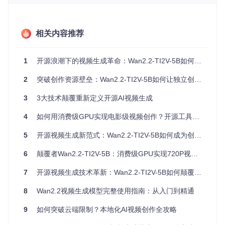
模型类型
频耗时
求
议
传统扩散模
RTX A6
45分钟
非商用
型
000
相关内容推荐
轻量级生成
RTX 30
12分钟
MIT
模型
90
1
开源浪潮下的视频生成革命：Wan2.2-TI2V-5B如何重构创作平权
Wan2.2-TI2
RTX 40
Apache
8分42秒
V-5B
90
2.0
2
突破创作资源壁垒：Wan2.2-TI2V-5B如何让独立创作者实现专业级视频生成
技术门槛的无形壁垒
3
3大技术颠覆重新定义开源AI视频生成
独立游戏开发者张强坦言："多数开源模型需要配置复杂的Pyt
hon环境，光是解决依赖冲突就耗费了我整整三天。"这种技术
4
如何用消费级GPU实现电影级视频创作？开源工具Wan2.2-TI2V-5B的技术民主化实践
门槛将大量有创意但缺乏编程背景的创作者挡在AI视频的大门
外。
5
开源视频生成新范式：Wan2.2-TI2V-5B如何成为创作平权的破局者
6
颠覆者Wan2.2-TI2V-5B：消费级GPU实现720P视频创作的开源革命
技术突破：如何用消费级GPU生成专业视频？
7
开源视频生成技术革新：Wan2.2-TI2V-5B如何颠覆创作平权
💡 效率革命：混合专家架构的"智能分工"
8
Wan2.2视频生成模型完整使用指南：从入门到精通
想象一家餐厅的高效运作：有专门处理开胃菜的厨师（高噪声
专家）、负责主菜的厨师（低噪声专家）和甜点师（细节优化
9
如何突破云端限制？本地化AI视频创作全攻略
专家）。Wan2.2-TI2V-5B的MoE架构正是采用类似逻辑，将1
40亿参数的模型拆分为多个"专家模块"：