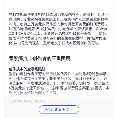
当独立视频博主李明第15次因为电脑内存不足崩溃时，他终于
意识到：专业级AI视频生成工具正成为创作者难以逾越的数字
鸿沟。动辄上万美元的硬件投入和每月数百美元的订阅费用，
让"用AI创作电影级视频"成为中小创作者的奢侈梦想。而Wan
2.2-TI2V-5B的出现，正通过开源技术打破这一垄断——这款
仅需单张消费级GPU即可运行的视频生成模型，将"技术民主
化"从口号变为现实，重新定义了低成本视频创作的可能。
背景痛点：创作者的三重困境
创作成本的金字塔陷阱
教育内容创作者王芳的经历颇具代表性：为制作3分钟教学动
画，她尝试过三个方案：商业平台订阅（每月399美元）、云
渲染服务（单次生成50美元）、本地部署开源模型（需升级至
4万美元的专业工作站）。这种"要么付费要么高配"的困境，本
质上是技术资源分配的不平等。
效率与质量的两难选择
数据显示，当前主流开源视频模型存在显著短板：
登录后查看全文
生成10秒720P视
硬件要
开源协