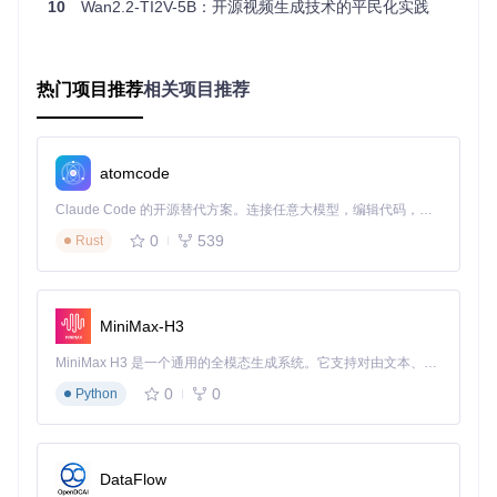
10
Wan2.2-TI2V-5B：开源视频生成技术的平民化实践
高噪声专家
：处理视频生成早期的布局构建，擅长快速确定
画面构图
低噪声专家
：负责后期细节优化，专注光影、纹理等精细表
热门项目推荐
相关项目推荐
现
路由机制
：根据视频生成阶段动态激活相应专家，仅使用70
亿参数完成推理
atomcode
图：MoE架构通过动态专家选择实现效率与质量的平衡
Claude Code 的开源替代方案。连接任意大模型，编辑代码，运行命令，自动验证 — 全自动执行。用 Rust 构建，极致性能。 ｜ An open-source alternative to Claude Code. Connect any LLM, edit code, run commands, and verify changes — autonomously. Built in Rust for speed. Get Started
0
539
Rust
🚀 质量突破：电影级美学的算法实现
模型引入了包含12,000个美学标签的专业数据集，使普通创作
者也能轻松实现电影级效果：
MiniMax-H3
照明控制
：支持"伦勃朗光"、"蝴蝶光"等8种专业布光模式
色彩风格
：内置韦斯·安德森、王家卫等12种导演色调预设
MiniMax H3 是一个通用的全模态生成系统。它支持对由文本、图像、视频和音频组成的多模态上下文进行统一理解，并能生成分辨率高达 2K、时长可达 15 秒的带原生立体声音频的视频。得益于面向任务泛化的系统设计，H3 在预训练阶段就已具备广泛的多模态上下文理解与生成能力，能够出色地执行复杂的多模态指令。
运动参数
：可调节镜头运动速度、视角切换平滑度等专业参
0
0
Python
数
💰 成本优化：16×16×4压缩比的VAE黑科技
Wan2.2-VAE压缩技术实现了视频数据的"超级压缩"：
DataFlow
传统VAE技术通常采用4×4×2的压缩比，而Wan2.2将其提升至