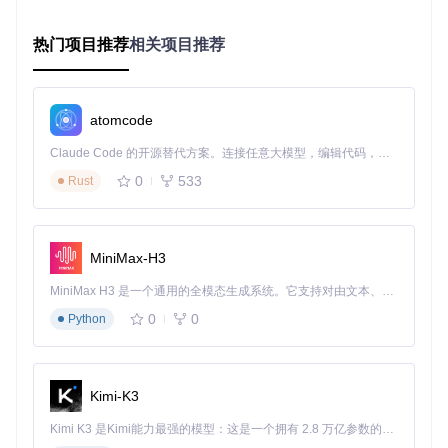
测试数据表明，智能解析功能能够在极短时间内保留视频中8
热门项目推荐
相关项目推荐
5%以上的核心知识，平均为用户节省84%的内容消化时间，
显著提升了知识获取效率。
实践指南：构建个性化知识处理流程
atomcode
基础操作三阶法
Claude Code 的开源替代方案。连接任意大模型，编辑代码，运行命令，自动验证 — 全自动执行。用 Rust 构建，极致性能。 ｜ An open-source alternative to Claude Code. Connect any LLM, edit code, run commands, and verify changes — autonomously. Built in Rust for speed. Get Started
0
533
掌握智能解析功能的核心在于建立"精准选择-参数优化-结果应
Rust
用"的标准化处理流程。首先，在内容选择阶段，系统支持两
种导入方式：直接粘贴视频链接或从观看历史中选取。对于系
列视频，建议一次性导入相关联内容，以便系统进行跨视频的
知识关联分析。
MiniMax-H3
在参数配置环节，用户可根据内容类型和个人需求调整解析深
MiniMax H3 是一个通用的全模态生成系统。它支持对由文本、图像、视频和音频组成的多模态上下文进行统一理解，并能生成分辨率高达 2K、时长可达 15 秒的带原生立体声音频的视频。得益于面向任务泛化的系统设计，H3 在预训练阶段就已具备广泛的多模态上下文理解与生成能力，能够出色地执行复杂的多模态指令。
度。教育类视频推荐使用"深度解析"模式，系统会自动识别知
0
0
Python
识点并构建概念图谱；而资讯类内容则可选择"快速摘要"模
式，以获取高效的信息概览。高级用户还可通过"自定义提
取"功能，设定特定关键词或主题，让系统聚焦于感兴趣的内
容片段。
Kimi-K3
结果应用是发挥智能解析价值的关键一步。系统提供三种输出
形式：时间戳大纲适合回顾特定内容；结构化笔记可直接用于
Kimi K3 是Kimi能力最强的模型：这是一个拥有 2.8 万亿参数的混合专家（MoE）模型，具备原生视觉理解能力，并支持 100 万 token 的上下文窗口。
知识管理系统；思维导图则有助于理解内容的逻辑架构。建议