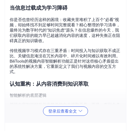
当信息过载成为学习障碍
你是否也曾经历这样的困境：收藏夹里堆积了上百个"必看"视
频，却始终找不到足够时间完整观看？精心整理的学习清单，
最终沦为数字时代的"知识焦虑"源头？在信息爆炸的今天，我
们获取内容的能力早已超越消化内容的速度，这种失衡正在阻
碍真正的知识吸收。
传统视频学习模式存在三重矛盾：时间投入与知识获取不成正
比、关键信息淹没在冗长内容中、碎片化时间难以有效利用。
BiliTools的视频内容智能解析功能正是针对这些核心矛盾提出
的系统性解决方案，它重新定义了我们与视频内容的交互方
式。
认知重构：从内容消费到知识萃取
智能解析的底层逻辑
视频内容智能解析并非简单的文本提取工具，而是一套融合多
模态信息处理的知识转化系统。其核心在于将非结构化的视频
登录后查看全文
流转化为结构化的知识单元，具体实现路径包括三个关键环
节：
首先，系统通过深度语义分析技术，对视频的音频、字幕和视