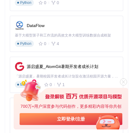
0
0
Python
根据学习目标选择合适的输出格式，并养成定期回顾的习惯。
实战案例：高效学习的完整路径
数据科学爱好者李明的案例颇具代表性。他需要学习一系列机
DataFlow
器学习教程，但每周仅能抽出3小时学习时间。通过BiliTools智
能解析功能，他构建了一套高效学习流程：
基于大模型算子和工作流的高效文本大模型训练数据合成框架
0
4
Python
首先，在通勤时间使用移动端快速浏览解析后的视频大纲，标
记出需要深入理解的章节；其次，利用午休时间聚焦于标记的
关键片段，配合系统生成的知识点注释进行深度学习；最后，
在周末将分散的知识点通过系统的知识图谱功能进行整合，形
源启盛夏_AtomGit暑期开发者成长计划
成完整的知识体系。
三个月实践后，李明完成了原本需要半年才能学完的课程内
「源启盛夏」暑期校园开发者成长计划旨在激活校园开源力量，通过积分激励、认证扶持、资源倾斜等形式，引导高校组织和开发者完成「入驻 — 建项目 — 做贡献 — 获认证 — 得资源」的完整闭环。无论你是想带领社团入驻平台的组织者，还是希望用代码贡献证明自己的开发者，都能在这里找到属于你的成长路径。
容，且知识保留率比传统学习方式提升了40%。这个案例展示
0
1
Markdown
了智能解析如何通过重构学习流程，实现时间效率和学习效果
的双重提升。
效能优化：突破使用瓶颈的进阶技巧
700万+用户深度参与代码创作，更多精彩内容等你共创
py-xiaozhi
常见误区与解决方案
基于Python的Xiaozhi AI，适用于想要完整Xiaozhi体验而无需拥有专用硬件的用户。
立即登录/注册
0
1
Python
尽管智能解析功能强大，但用户在实际使用中常陷入一些认知
误区。最常见的是过度依赖自动解析结果，忽视主动思考环