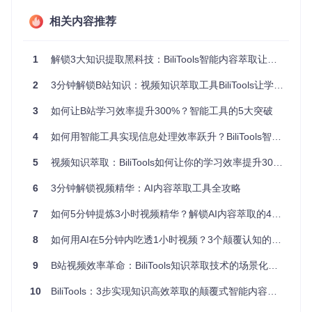
觉信息进行多维度解构，识别出内容的逻辑框架和关键节点。
相关内容推荐
其次，基于预训练的领域知识图谱，对提取的信息进行语义关
联和重要性排序。最后，通过自适应生成算法，将处理后的信
息组织为符合人类认知习惯的结构化摘要。
1
解锁3大知识提取黑科技：BiliTools智能内容萃取让视频学习效率提升300%
这种技术架构突破了传统视频处理工具的局限，实现了从"被
动观看"到"主动萃取"的范式转变。与人工笔记相比，智能解析
2
3分钟解锁B站知识：视频知识萃取工具BiliTools让学习效率翻倍
能够保留更多原始信息的完整性；与简单的文本转换相比，它
增加了语义理解和知识组织的深度。
3
如何让B站学习效率提升300%？智能工具的5大突破
功能价值的量化分析
4
如何用智能工具实现信息处理效率跃升？BiliTools智能内容萃取功能全解析
为直观展示智能解析功能的实际价值，我们对不同类型视频的
5
视频知识萃取：BiliTools如何让你的学习效率提升300%？
处理效果进行了对比测试：
6
3分钟解锁视频精华：AI内容萃取工具全攻略
视频
原视频
解析
摘要完
知识保
时间节
类型
时长
耗时
整度
留率
省比例
7
如何5分钟提炼3小时视频精华？解锁AI内容萃取的4大核心突破
教程
45分钟
22秒
92%
88%
85%
8
如何用AI在5分钟内吃透1小时视频？3个颠覆认知的方法
类
演讲
9
B站视频效率革命：BiliTools知识萃取技术的场景化应用指南
30分钟
15秒
89%
91%
80%
类
10
BiliTools：3步实现知识高效萃取的颠覆式智能内容提炼工具
访谈
60分钟
28秒
85%
86%
88%
类