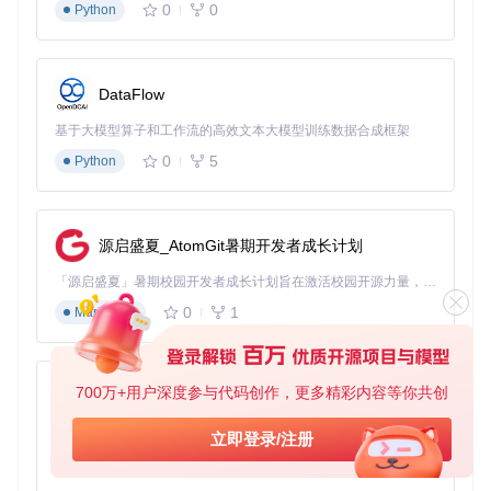
★
★
★
命令行用
0
0
fdu
Python
轻量高效、支
★
★
★
户、服务
pe
持脚本自动化
s
★
★
★
器
★
☆
★
DataFlow
测试环境：100GB混合文件样本，包含文档、图片和音频，扫
描时间越短越好，准确率基于人工验证结果
基于大模型算子和工作流的高效文本大模型训练数据合成框架
0
5
Python
实施高效去重操作： step-by-step操作指南
使用dupeguru进行文件去重分为四个关键步骤，每个步骤都
有需要注意的细节和技巧，确保安全高效地完成清理工作。
源启盛夏_AtomGit暑期开发者成长计划
1. 安装与基本配置
「源启盛夏」暑期校园开发者成长计划旨在激活校园开源力量，通过积分激励、认证扶持、资源倾斜等形式，引导高校组织和开发者完成「入驻 — 建项目 — 做贡献 — 获认证 — 得资源」的完整闭环。无论你是想带领社团入驻平台的组织者，还是希望用代码贡献证明自己的开发者，都能在这里找到属于你的成长路径。
首先从官方仓库获取最新版本的dupeguru：
0
1
Markdown
git clone https://gitcode.com/gh_mirrors/du/dupeguru

700万+用户深度参与代码创作，更多精彩内容等你共创
py-xiaozhi
根据官方文档docs/guide.md的说明完成安装。启动程序后，
基于Python的Xiaozhi AI，适用于想要完整Xiaozhi体验而无需拥有专用硬件的用户。
立即登录/注册
在首界面选择适合的扫描模式，建议初学者从"标准文件模
0
1
Python
式"开始。