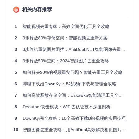
平均占总存储空间的20%-30%，专业摄影师和设计师的比例
相关内容推荐
可能更高。
制定智能清理策略：选择最适合你的去重方案
1
智能视频去重专家：高效空间优化工具全攻略
面对海量文件，盲目删除显然不是明智之举。有效的去重需要
2
3步释放80%存储空间：智能视频去重新方案
科学的策略和合适的工具支持。dupeguru作为一款开源免费
的跨平台去重工具，提供了三种专业扫描模式，满足不同用户
3
3步终结重复图片困扰：AntiDupl.NET智能图像去重工具全攻略
的多样化需求。
4
3步释放50%空间：2024智能图片去重全攻略
三种核心扫描模式对比
标准文件模式
5
如何解决90%的视频重复问题？智能去重工具全攻略
：通过内容比对识别完全相同的文件，无论文件
名是否相同。适用于文档、压缩包、安装程序等非媒体文件。
6
哔哩下载姬DownKyi：B站视频下载与管理全攻略
图片专用模式
：采用视觉相似性算法，能够识别经过裁剪、旋
转、滤镜处理的相似图片。支持JPG、PNG、TIFF等主流图片
7
如何高效释放存储空间：Czkawka智能清理工具全攻略
格式，特别适合摄影爱好者整理照片库。
8
Deauther攻击模块：WiFi去认证技术深度剖析
9
DownKyi完全攻略：10个高效下载B站视频的实用技巧
dupeguru图片模式专用标志，具备先进的相似图片识别能力
10
智能图像去重全攻略：用AntiDupl高效解决相似图片管理难题
音乐模式
：通过音频指纹技术识别不同格式、不同比特率的同
一首歌曲，即使文件名和元数据不同也能精准匹配。支持MP