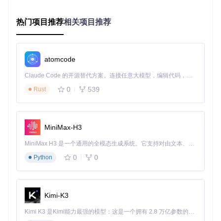
3、FLAC、WAV等常见音频格式。
热门项目推荐
相关项目推荐
dupeguru音乐模式专用标志，可识别不同格式的重复音频文
件
atomcode
主流去重工具性能测试
扫
资
Claude Code 的开源替代方案。连接任意大模型，编辑代码，运行命令，自动验证 — 全自动执行。用 Rust 构建，极致性能。 ｜ An open-source alternative to Claude Code. Connect any LLM, edit code, run commands, and verify changes — autonomously. Built in Rust for speed. Get Started
准
工
描
源
确
适用场景
特色功能
0
539
Rust
具
速
占
率
度
用
★
★
★
du
★
★
★
个人用
三种专用扫描
MiniMax-H3
pe
★
★
★
户、摄影
模式、预览功
gur
★
★
☆
爱好者
能
MiniMax H3 是一个通用的全模态生成系统。它支持对由文本、图像、视频和音频组成的多模态上下文进行统一理解，并能生成分辨率高达 2K、时长可达 15 秒的带原生立体声音频的视频。得益于面向任务泛化的系统设计，H3 在预训练阶段就已具备广泛的多模态上下文理解与生成能力，能够出色地执行复杂的多模态指令。
u
☆
★
☆
0
0
Python
★
★
★
★
★
★
CC
系统清理
与系统清理集
★
★
★
lea
初学者
成、操作简单
ner
☆
☆
★
Kimi-K3
☆
☆
☆
Kimi K3 是Kimi能力最强的模型：这是一个拥有 2.8 万亿参数的混合专家（MoE）模型，具备原生视觉理解能力，并支持 100 万 token 的上下文窗口。
★
★
★