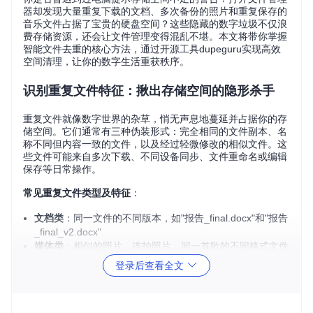
器却发现大量重复下载的文档、多次备份的照片和重复保存的
音乐文件占据了宝贵的硬盘空间？这些隐藏的数字垃圾不仅浪
费存储资源，还会让文件管理变得混乱不堪。本文将带你掌握
智能文件去重的核心方法，通过开源工具dupeguru实现高效
空间清理，让你的数字生活重获秩序。
识别重复文件特征：揪出存储空间的隐形杀手
重复文件就像数字世界的杂草，悄无声息地蔓延并占据你的存
储空间。它们通常有三种伪装形式：完全相同的文件副本、名
称不同但内容一致的文件，以及经过轻微修改的相似文件。这
些文件可能来自多次下载、不同设备同步、文件重命名或编辑
保存等日常操作。
常见重复文件类型及特征
：
文档类
：同一文件的不同版本，如"报告_final.docx"和"报告
_final_v2.docx"
媒体类
：相似的照片、连拍照片、同一首歌的不同格式文件
备份类
：自动生成的备份文件、云同步产生的重复副本
登录后查看全文
安装包
：多次下载的同一软件安装程序
重复文件不仅浪费存储空间，还会导致文件搜索困难、备份时
间延长和云存储费用增加。据统计，普通用户电脑中重复文件