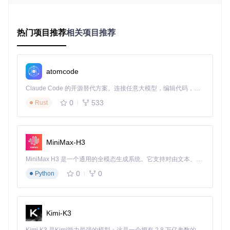
说普通用户了。
兼容性调试反复试错
热门项目推荐
相关项目推荐
不同硬件组合与macOS版本的兼容性差异巨大，用户往往需
要经历"修改-测试-失败-再修改"的循环，少则几小时，多则数
周才能找到可行方案。这种反复试错的过程消磨了大多数人的
耐心。
atomcode
Claude Code 的开源替代方案。连接任意大模型，编辑代码，运行命令，自动验证 — 全自动执行。用 Rust 构建，极致性能。 ｜ An open-source alternative to Claude Code. Connect any LLM, edit code, run commands, and verify changes — autonomously. Built in Rust for speed. Get Started
OpCore Simplify主界面，提供直观的功能导航和操作指引，
让黑苹果配置变得简单直观
0
533
Rust
三步解决方案：从困境到成功的蜕变之旅
定位问题本质：配置失败的核心原因
MiniMax-H3
黑苹果配置失败的本质，在于普通用户难以跨越"硬件信息→
MiniMax H3 是一个通用的全模态生成系统。它支持对由文本、图像、视频和音频组成的多模态上下文进行统一理解，并能生成分辨率高达 2K、时长可达 15 秒的带原生立体声音频的视频。得益于面向任务泛化的系统设计，H3 在预训练阶段就已具备广泛的多模态上下文理解与生成能力，能够出色地执行复杂的多模态指令。
配置规则→系统兼容"这三座技术鸿沟。传统方式要求用户同
0
0
Python
时具备硬件知识、软件调试能力和系统原理认知，这显然超出
了大多数人的能力范围。
工具智能介入：让专业配置自动化
Kimi-K3
OpCore Simplify通过三大核心技术实现智能化配置：