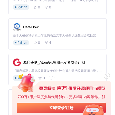
Kimi K3 是Kimi能力最强的模型：这是一个拥有 2.8 万亿参数的混合专家（MoE）模型，具备原生视觉理解能力，并支持 100 万 token 的上下文窗口。
硬件数据自动采集
：内置硬件扫描引擎，无需手动输入任何
0
0
Python
参数
决策树配置生成
：基于硬件信息自动匹配最佳配置方案
兼容性智能校验
：提前预警潜在冲突并给出解决方案
效果对比：传统方式vs智能工具
DataFlow
配置环节
传统方式
OpCore Simplify
基于大模型算子和工作流的高效文本大模型训练数据合成框架
硬件信息收集
30分钟+手动查询
2分钟自动完成
0
4
Python
配置文件编写
2小时+专业知识
5分钟自动生成
兼容性调试
平均3次以上失败
90%首次成功
总耗时
4-8小时
15-30分钟
源启盛夏_AtomGit暑期开发者成长计划
「源启盛夏」暑期校园开发者成长计划旨在激活校园开源力量，通过积分激励、认证扶持、资源倾斜等形式，引导高校组织和开发者完成「入驻 — 建项目 — 做贡献 — 获认证 — 得资源」的完整闭环。无论你是想带领社团入驻平台的组织者，还是希望用代码贡献证明自己的开发者，都能在这里找到属于你的成长路径。
OpCore Simplify硬件报告选择界面，支持自动生成或导入系
0
1
统硬件信息报告
Markdown
价值验证：真实场景中的配置革命
700万+用户深度参与代码创作，更多精彩内容等你共创
py-xiaozhi
场景一：设计专业学生的低成本创作方案
基于Python的Xiaozhi AI，适用于想要完整Xiaozhi体验而无需拥有专用硬件的用户。
"作为设计专业学生，我需要macOS系统运行专业软件，但预
立即登录/注册
算有限无法购买苹果设备。过去尝试手动配置黑苹果，光是理
0
1
Python