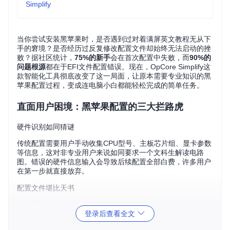
Simplify
当你尝试安装黑苹果时，是否遇到过对着满屏英文教程无从下
手的窘境？是否经历过反复修改配置文件却始终无法启动的挫
败？据社区统计，
75%的新手
会在首次配置中失败，而
90%的
问题根源
都在于EFI文件配置错误。现在，OpCore Simplify这
款智能化工具彻底改变了这一局面，让原本需要专业知识的黑
苹果配置过程，变成连电脑小白都能轻松完成的简单任务。
直面用户困境：黑苹果配置的三大拦路虎
硬件识别如同猜谜
传统配置需要用户手动收集CPU型号、主板芯片组、显卡参数
等信息，这对非专业用户来说如同要求一个文科生解读电路
图。错误的硬件信息输入会导致后续配置全部白费，许多用户
在第一步就直接放弃。
配置文件堪比天书
EFI配置涉及ACPI补丁、内核扩展、SMBIOS设置等专业术
登录后查看全文
语，每个参数背后都关联着系统启动的关键逻辑。哪怕是经验
丰富的用户，也需要查阅数十篇文档才能勉强完成配置，更别