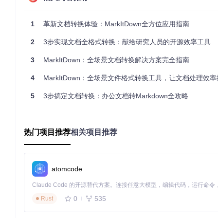
功能说明
：批量转换+OCR识别+内容合并
实操步骤
：
1
革新文档转换体验：MarkItDown全方位应用指南
收集相关论文到指定文件夹
2
3步实现文档全格式转换：献给研究人员的开源效率工具
执行批量转换命令：
markitdown ./research_papers -o ./markdown_notes  
# 批
3
MarkItDown：全场景文档转换解决方案完全指南
使用Markdown编辑器合并关键内容并添加批注
4
MarkItDown：全场景文件格式转换工具，让文档处理效率
注意
：对于扫描版PDF，添加
--ocr
参数启用文字识别功能
5
3步搞定文档转换：办公文档转Markdown全攻略
多媒体内容转文本归档
场景
：将会议录音和演示PPT转换为会议纪要
功能说明
：音频转录+PPT内容提取+时间戳同步
热门项目推荐
相关项目推荐
实操建议
：
先转换PPT获取结构框架：
markitdown meeting_slides.p
再处理音频文件生成文字记录：
markitdown meeting_reco
atomcode
最后手动整合两份文档，添加对应时间戳
效率提升技巧：掌握这些功能事半功倍
0
535
Rust
自定义转换规则