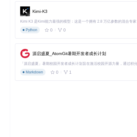
通过创建
.markitdownrc
配置文件，可以定义个性化转换规则：
Kimi-K3
{
"pdf"
:
{
0
0
Python
"header_level"
:
2
,
"include_images"
:
true
}
,
"image"
:
{
源启盛夏_AtomGit暑期开发者成长计划
"ocr_language"
:
"eng+chi_sim"
}
}
0
1
Markdown
命令行快捷操作
常用组合命令示例：
转换并预览：
markitdown report.docx -o - | less
转换带表格的PDF：
markitdown data_report.pdf --tab
常见问题解决：排除转换过程中的障碍
Q1: 转换后表格格式错乱怎么办？
A
：使用
--tables
参数强制启用高级表格识别，对于复杂表格可