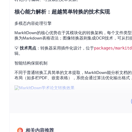
核心能力解析：超越简单转换的技术实现
多模态内容处理引擎
MarkItDown的核心优势在于其模块化的转换架构，每个文
换为Markdown表格语法；图像转换器则集成OCR技术，可从
💡
技术亮点
：转换器采用插件化设计，位于
packages/markitd
辑。
智能结构保留机制
不同于普通转换工具简单的文本提取，MarkItDown能分析文
布局（如多栏PDF、嵌套表格），系统会通过算法优化输出格式
图1：展示了学术论文经MarkItDown转换后的结构保留效果
场景化应用指南：从日常任务到专业需求
研究资料整理工作流
相关内容推荐
场景
：需要将多篇PDF论文转换为统一格式进行文献综述