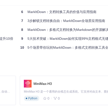
6
MarkItDown：文档转换工具的价值与应用指南
7
3步解锁文档转换自由：MarkItDown全场景应用指南
量转换整个目录
8
MarkItDown：多格式文档转换为Markdown的开源解
提升10倍
9
5大技术突破：MarkItDown如何实现99%文档格式无
10
5个场景带你玩转MarkItDown：多格式文档转换工具
ptx -o slides.md
rding.mp3 -o transcription.md
MiniMax-H3
Claude Code 的开源替代方案。连接任意大模型，编辑代码，运行命令，自动验证 — 全自动执行。用 Rust 构建，极致性能。 ｜ An open-source alternative to Claude Code. Connect any LLM, edit code, run commands, and verify changes — autonomously. Built in Rust for speed. Get Started
0
0
Python