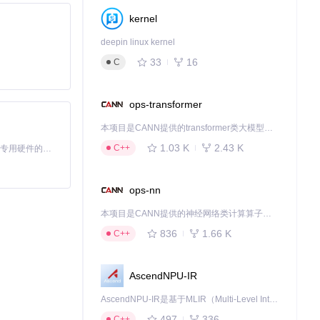
kernel
deepin linux kernel
33
16
C
ops-transformer
本项目是CANN提供的transformer类大模型算子库，实现网络在NPU上加速计算。
1.03 K
2.43 K
C++
基于Python的Xiaozhi AI，适用于想要完整Xiaozhi体验而无需拥有专用硬件的用户。
ops-nn
本项目是CANN提供的神经网络类计算算子库，实现网络在NPU上加速计算。
836
1.66 K
C++
AscendNPU-IR
AscendNPU-IR是基于MLIR（Multi-Level Intermediate Representation）构建的，面向昇腾亲和算子编译时使用的中间表示，提供昇腾完备表达能力，通过编译优化提升昇腾AI处理器计算效率，支持通过生态框架使能昇腾AI处理器与深度调优
497
336
C++