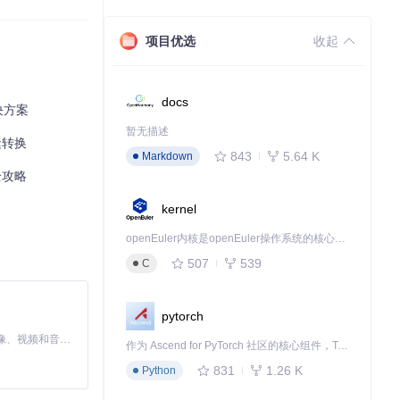
项目优选
收起
docs
决方案
暂无描述
缝转换
843
5.64 K
Markdown
全攻略
kernel
openEuler内核是openEuler操作系统的核心，既是系统性能与稳定性的基石，也是连接处理器、设备与服务的桥梁。
507
539
C
pytorch
MiniMax H3 是一个通用的全模态生成系统。它支持对由文本、图像、视频和音频组成的多模态上下文进行统一理解，并能生成分辨率高达 2K、时长可达 15 秒的带原生立体声音频的视频。得益于面向任务泛化的系统设计，H3 在预训练阶段就已具备广泛的多模态上下文理解与生成能力，能够出色地执行复杂的多模态指令。
作为 Ascend for PyTorch 社区的核心组件，TorchNPU 是昇腾专为 PyTorch 打造的深度学习适配插件，使 PyTorch 框架能够直接调用昇腾 NPU，为开发者提供昇腾 AI 处理器的超强算力。
831
1.26 K
Python