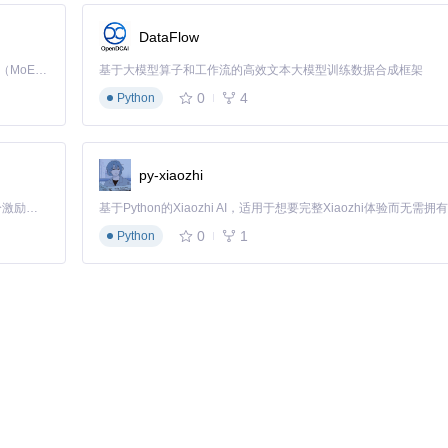
DataFlow
Kimi K3 是Kimi能力最强的模型：这是一个拥有 2.8 万亿参数的混合专家（MoE）模型，具备原生视觉理解能力，并支持 100 万 token 的上下文窗口。
基于大模型算子和工作流的高效文本大模型训练数据合成框架
0
4
Python
py-xiaozhi
「源启盛夏」暑期校园开发者成长计划旨在激活校园开源力量，通过积分激励、认证扶持、资源倾斜等形式，引导高校组织和开发者完成「入驻 — 建项目 — 做贡献 — 获认证 — 得资源」的完整闭环。无论你是想带领社团入驻平台的组织者，还是希望用代码贡献证明自己的开发者，都能在这里找到属于你的成长路径。
0
1
Python
les -o report.md
先用
--debug
模式查看识别过程，定位格式问题。