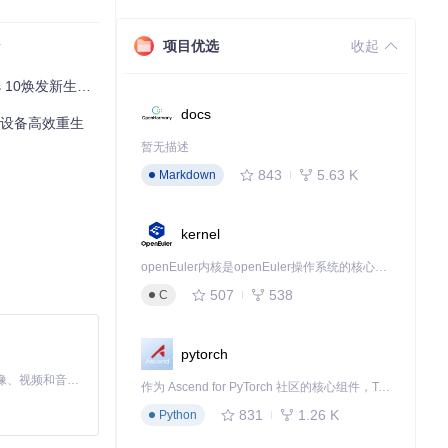
项目优选
收起
南
发新生的完整方案
docs
口设备高效重生
暂无描述
843
5.63 K
Markdown
kernel
openEuler内核是openEuler操作系统的核心，既是系统性能与稳定性的基石，也是连接处理器、设备与服务的桥梁。
507
538
C
LUtil
工具类实
pytorch
MiniMax H3 是一个通用的全模态生成系统。它支持对由文本、图像、视频和音频组成的多模态上下文进行统一理解，并能生成分辨率高达 2K、时长可达 15 秒的带原生立体声音频的视频。得益于面向任务泛化的系统设计，H3 在预训练阶段就已具备广泛的多模态上下文理解与生成能力，能够出色地执行复杂的多模态指令。
作为 Ascend for PyTorch 社区的核心组件，TorchNPU 是昇腾专为 PyTorch 打造的深度学习适配插件，使 PyTorch 框架能够直接调用昇腾 NPU，为开发者提供昇腾 AI 处理器的超强算力。
831
1.26 K
Python