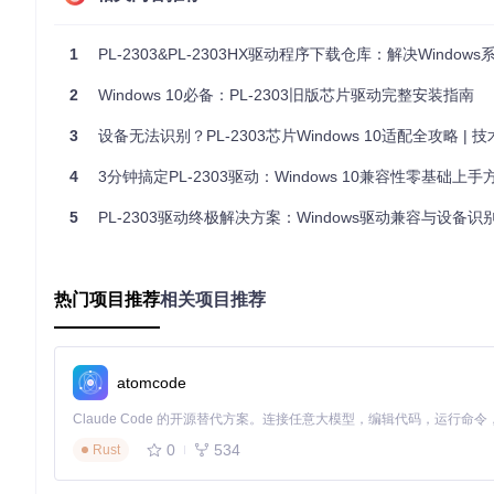
$sysPath
 = 
Join-Path
$this
.Path 
$this
.SysFile

$sysVersion
 = [
PLUtil
]::GetFileVersion(
$sysPath
)

1
PL-2303&PL-2303HX驱动程序下载仓库：解决Windows系
return
 [
PLUtil
]::CheckSameVersion(
$sysVersion
, 
$thi
2
Windows 10必备：PL-2303旧版芯片驱动完整安装指南
3
设备无法识别？PL-2303芯片Windows 10适配全攻略 | 技术
模块化架构设计
4
3分钟搞定PL-2303驱动：Windows 10兼容性零基础上手
项目采用PowerShell模块化设计，核心功能分布在
pl2303eol/m
5
PL-2303驱动终极解决方案：Windows驱动兼容与设备识别
pl2303eol/modules/

├── PLApp.psm1      # 应用程序接口模块：提供驱动安装交互界面
├── PLConfig.psm1   # 配置管理模块：处理系统注册表项与驱动参
热门项目推荐
相关项目推荐
├── PLConsole.psm1  # 控制台交互模块：实现命令行参数解析与用
├── PLDriver.psm1   # 驱动核心模块：负责驱动文件验证、版本
atomcode
各模块通过依赖注入实现松耦合，其中
PLDriver
类作为核心组
现与系统环境的交互。
0
534
Rust
驱动安装实施步骤