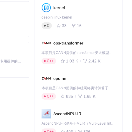
kernel
deepin linux kernel
33
16
C
ops-transformer
本项目是CANN提供的transformer类大模型算子库，实现网络在NPU上加速计算。
1.03 K
2.42 K
C++
基于Python的Xiaozhi AI，适用于想要完整Xiaozhi体验而无需拥有专用硬件的用户。
ops-nn
本项目是CANN提供的神经网络类计算算子库，实现网络在NPU上加速计算。
835
1.65 K
C++
AscendNPU-IR
AscendNPU-IR是基于MLIR（Multi-Level Intermediate Representation）构建的，面向昇腾亲和算子编译时使用的中间表示，提供昇腾完备表达能力，通过编译优化提升昇腾AI处理器计算效率，支持通过生态框架使能昇腾AI处理器与深度调优
496
336
C++