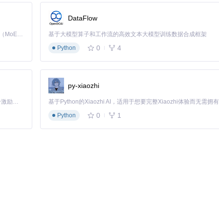
/gh_mirrors/pl/pl2303-win10
DataFlow
Policy RemoteSigned
Kimi K3 是Kimi能力最强的模型：这是一个拥有 2.8 万亿参数的混合专家（MoE）模型，具备原生视觉理解能力，并支持 100 万 token 的上下文窗口。
基于大模型算子和工作流的高效文本大模型训练数据合成框架
0
4
Python
py-xiaozhi
「源启盛夏」暑期校园开发者成长计划旨在激活校园开源力量，通过积分激励、认证扶持、资源倾斜等形式，引导高校组织和开发者完成「入驻 — 建项目 — 做贡献 — 获认证 — 得资源」的完整闭环。无论你是想带领社团入驻平台的组织者，还是希望用代码贡献证明自己的开发者，都能在这里找到属于你的成长路径。
0
1
Python
备控制接口的通讯功能，具体实施时需注意：