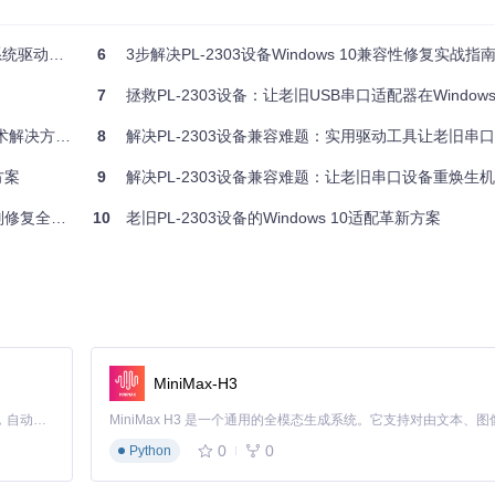
统驱动难题
6
3步解决PL-2303设备Windows 10兼容性修复实战指
s
.Version)

7
拯救PL-2303设备：让老旧USB串口适配器在Windows 10焕
解决方案指南
8
解决PL-2303设备兼容难题：实用驱动工具让老旧串
方案
9
解决PL-2303设备兼容难题：让老旧串口设备重焕生机
odules/
目录下：
修复全指南
10
老旧PL-2303设备的Windows 10适配革新方案
与流程控制

数设置

户反馈

管理与系统集成

MiniMax-H3
件，封装了驱动路径管理、版本检测和系统兼容性验证等关键功能，通过
P
Claude Code 的开源替代方案。连接任意大模型，编辑代码，运行命令，自动验证 — 全自动执行。用 Rust 构建，极致性能。 ｜ An open-source alternative to Claude Code. Connect any LLM, edit code, run commands, and verify changes — autonomously. Built in Rust for speed. Get Started
0
0
Python