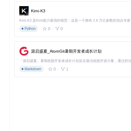
环境准备
从仓库克隆项目源码：
git clone https://gitcode.com
Kimi-K3
确保系统已启用PowerShell脚本执行权限：
Set-Execution
自动化安装流程
以管理员身份运行根目录下的
install.bat
脚本将执行以下操作：
0
0
Python
调用
main.ps1
初始化执行环境
通过
PLDriver
模块验证驱动文件完整性
调用
PLConfig
模块配置系统驱动参数
源启盛夏_AtomGit暑期开发者成长计划
执行驱动签名验证与安装
安装完成后重启系统使配置生效
手动验证方法
设备管理器中查看"端口(COM和LPT)"节点
0
1
Markdown
确认"Prolific USB-to-Serial Comm Port"设备状态正常
使用串口调试工具测试数据收发功能
专业场景应用指南
工业控制领域
设备维护人员
：通过此驱动可恢复老旧PLC编程口、CNC设
使用PLConfig模块备份现有注册表配置
采用
PLUtil
中的端口检测工具确认设备映射关系
建议在关键系统中采用双端口冗余配置
嵌入式开发场景