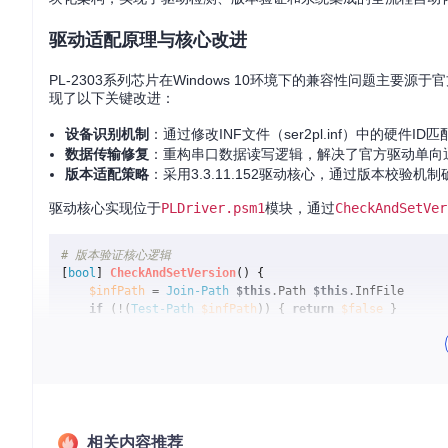
驱动适配原理与核心改进
PL-2303系列芯片在Windows 10环境下的兼容性问题主要
现了以下关键改进：
设备识别机制
：通过修改INF文件（ser2pl.inf）中的硬件I
数据传输修复
：重构串口数据读写逻辑，解决了官方驱动单向
版本适配策略
：采用3.3.11.152驱动核心，通过版本校验机制确
驱动核心实现位于
PLDriver.psm1
模块，通过
CheckAndSetVer
# 版本验证核心逻辑
[
bool
] 
CheckAndSetVersion
() {

$infPath
 = 
Join-Path
$this
.Path 
$this
.InfFile

if
 (!(
Test-Path
$infPath
)) { 
return
$false
 }

$line
 = 
Select-String
-Pattern
'DriverVer'
-Path
$i
if
 (!(
$line
)) { 
return
$false
 }

$data
 = 
$line
.Split(
'='
).Trim()[-
1
]

$this
.Date, 
$this
.Version  = [
PLUtil
]::GetDriverDat
相关内容推荐