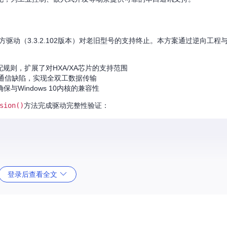
源于官方驱动（3.3.2.102版本）对老旧型号的支持终止。本方案通过逆向工
D匹配规则，扩展了对HXA/XA芯片的支持范围
通信缺陷，实现全双工数据传输
保与Windows 10内核的兼容性
sion()
方法完成驱动完整性验证：
登录后查看全文
nfPath
 | 
Select-Object
-ExpandProperty
 Line

eAndVersion(
$data
)
