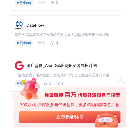
0
0
Python
自动提取家庭群聊中的重要通知与纪念时刻
生成年度沟通报告，重温值得铭记的对话瞬间
数字记忆管理：个人数据资产化的新范式
DataFlow
WeChatMsg的价值远不止于数据备份工具，它代表着个人数
基于大模型算子和工作流的高效文本大模型训练数据合成框架
据管理的新思维——将聊天记录从临时缓存转变为可管理、可
0
4
Python
分析、可传承的数字资产。在AI技术快速发展的今天，这些结
构化的对话数据将成为训练个性化AI助手的核心素材，为每个
人构建专属的数字记忆库。
通过WeChatMsg，我们不仅在保存聊天记录，更是在构建个
源启盛夏_AtomGit暑期开发者成长计划
人数字身份的底层数据库。这种数据资产化的实践，将在未来
的智能生活中展现出不可替代的战略价值。
「源启盛夏」暑期校园开发者成长计划旨在激活校园开源力量，通过积分激励、认证扶持、资源倾斜等形式，引导高校组织和开发者完成「入驻 — 建项目 — 做贡献 — 获认证 — 得资源」的完整闭环。无论你是想带领社团入驻平台的组织者，还是希望用代码贡献证明自己的开发者，都能在这里找到属于你的成长路径。
0
1
Markdown
图："留痕"象征着数字记忆的永久保存，体现WeChatMsg的核
心价值主张
700万+用户深度参与代码创作，更多精彩内容等你共创
py-xiaozhi
基于Python的Xiaozhi AI，适用于想要完整Xiaozhi体验而无需拥有专用硬件的用户。
立即登录/注册
WeChatMsg
下载源代码
0
1
Python