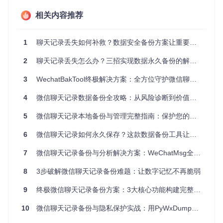
用户无需具备编程知识，即可完成复杂的数据备份与分析工
作：
相关内容推荐
零门槛部署
：通过图形化界面引导，三步即可完成从数据
提取到格式转换的全流程
1
聊天记录丢失如何补救？数据安全备份方案让重要对话永不消失
多维度导出
：支持HTML、Word、CSV等格式，满足归
档、编辑、分析等不同场景需求
2
聊天记录丢失怎么办？三招实现数据永久备份的解决方案
智能筛选系统
：可按联系人、时间区间、关键词等多条件
精准定位所需数据
3
WechatBakTool终极解决方案：全方位守护微信聊天记录安全存储指南
这种"复杂技术后台化，简单操作前台化"的设计理念，彻底打
4
微信聊天记录数据备份全攻略：从风险诊断到价值挖掘
破了数据管理的技术壁垒，实现了真正意义上的技术民主化。
5
微信聊天记录本地备份与管理完整指南：保护您的数字记忆
创新功能：智能数据挖掘的应用实践
6
微信聊天记录如何永久保存？这款数据备份工具让珍贵对话永不丢失
WeChatMsg的
智能数据挖掘
模块重新定义了聊天记录的价
7
微信聊天记录备份与分析解决方案：WeChatMsg全方位应用指南
值。通过对对话数据的深度分析，系统能自动生成多维度洞察
报告：
8
3步破解微信聊天记录备份难题：让数字记忆不再脆弱
9
终极微信聊天记录备份方案：3大核心功能构建完整本地存储系统
图：WeChatMsg生成的年度聊天数据报告，包含沟通频率、
关键词分析等多维指标
10
微信聊天记录备份与隐私保护实战：用PyWxDump安全提取数据
该模块不仅能统计聊天频率、识别关键对话，还能通过情感分