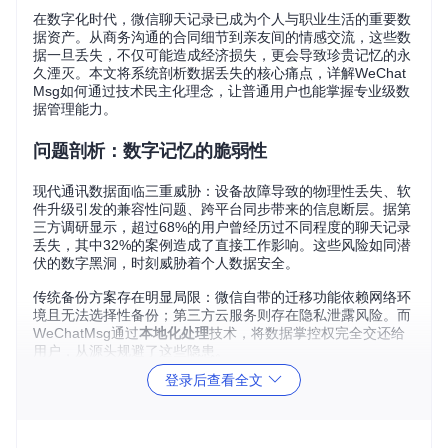
在数字化时代，微信聊天记录已成为个人与职业生活的重要数
据资产。从商务沟通的合同细节到亲友间的情感交流，这些数
据一旦丢失，不仅可能造成经济损失，更会导致珍贵记忆的永
久湮灭。本文将系统剖析数据丢失的核心痛点，详解WeChat
Msg如何通过技术民主化理念，让普通用户也能掌握专业级数
据管理能力。
问题剖析：数字记忆的脆弱性
现代通讯数据面临三重威胁：设备故障导致的物理性丢失、软
件升级引发的兼容性问题、跨平台同步带来的信息断层。据第
三方调研显示，超过68%的用户曾经历过不同程度的聊天记录
丢失，其中32%的案例造成了直接工作影响。这些风险如同潜
伏的数字黑洞，时刻威胁着个人数据安全。
传统备份方案存在明显局限：微信自带的迁移功能依赖网络环
境且无法选择性备份；第三方云服务则存在隐私泄露风险。而
WeChatMsg通过
本地化处理
技术，将数据掌控权完全交还给
用户，从源头规避了这些隐患。
登录后查看全文
方案优势：技术民主化的实践典范
WeChatMsg的核心价值在于将专业级数据管理能力平民化。