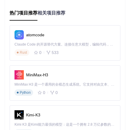
析技术，呈现沟通质量的变化趋势。这些功能已超越简单的备
份工具范畴，进化为个人数据的智能管理平台。
热门项目推荐
相关项目推荐
安全保障：隐私保护技术的全面应用
在数据安全方面，WeChatMsg采用多层次防护体系：
atomcode
本地处理架构
：所有数据操作均在用户设备本地完成，杜绝
Claude Code 的开源替代方案。连接任意大模型，编辑代码，运行命令，自动验证 — 全自动执行。用 Rust 构建，极致性能。 ｜ An open-source alternative to Claude Code. Connect any LLM, edit code, run commands, and verify changes — autonomously. Built in Rust for speed. Get Started
信息上传风险
0
533
Rust
加密存储机制
：导出文件支持密码保护，防止未授权访问
开源可审计
：代码完全开源，处理逻辑透明可验证
这种"数据不出本地，隐私自主可控"的设计，完美解决了用户
MiniMax-H3
对数据安全的核心顾虑。
MiniMax H3 是一个通用的全模态生成系统。它支持对由文本、图像、视频和音频组成的多模态上下文进行统一理解，并能生成分辨率高达 2K、时长可达 15 秒的带原生立体声音频的视频。得益于面向任务泛化的系统设计，H3 在预训练阶段就已具备广泛的多模态上下文理解与生成能力，能够出色地执行复杂的多模态指令。
场景化应用指南
0
0
Python
职场场景：商务沟通的证据管理
自动归档重要客户对话，生成可追溯的沟通记录
按项目维度整理聊天记录，构建完整的项目沟通档案
Kimi-K3
通过关键词检索快速定位合同细节与决策过程
生活场景：情感记忆的数字保存
Kimi K3 是Kimi能力最强的模型：这是一个拥有 2.8 万亿参数的混合专家（MoE）模型，具备原生视觉理解能力，并支持 100 万 token 的上下文窗口。
为异地恋情侣创建专属聊天记录合集，留存情感轨迹