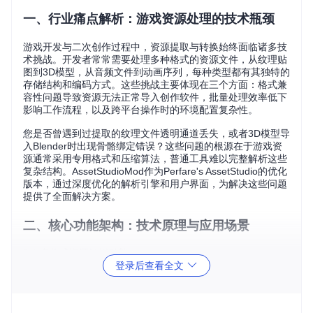
一、行业痛点解析：游戏资源处理的技术瓶颈
游戏开发与二次创作过程中，资源提取与转换始终面临诸多技
术挑战。开发者常常需要处理多种格式的资源文件，从纹理贴
图到3D模型，从音频文件到动画序列，每种类型都有其独特的
存储结构和编码方式。这些挑战主要体现在三个方面：格式兼
容性问题导致资源无法正常导入创作软件，批量处理效率低下
影响工作流程，以及跨平台操作时的环境配置复杂性。
您是否曾遇到过提取的纹理文件透明通道丢失，或者3D模型导
入Blender时出现骨骼绑定错误？这些问题的根源在于游戏资
源通常采用专用格式和压缩算法，普通工具难以完整解析这些
复杂结构。AssetStudioMod作为Perfare's AssetStudio的优化
版本，通过深度优化的解析引擎和用户界面，为解决这些问题
提供了全面解决方案。
二、核心功能架构：技术原理与应用场景
2.1 多格式资源解析引擎
登录后查看全文
场景
：需要从Unity打包的AssetBundle中提取多种类型资源
操作
：通过TypeTree解析系统加载序列化文件，自动识别Clas
sIDType并应用对应解析逻辑