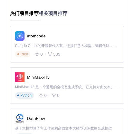
    BatchSize = 
50
,

    MemoryLimit = 
4096
// MB
热门项目推荐
相关项目推荐
该系统采用任务调度与资源池结合的设计模式，通过BigArray
Pool实现内存高效利用，避免频繁GC。每个导出任务在独立
线程中执行，通过Progress类实时反馈处理状态。
atomcode
总结：并行处理系统通过任务调度与内存池技术，实现高
Claude Code 的开源替代方案。连接任意大模型，编辑代码，运行命令，自动验证 — 全自动执行。用 Rust 构建，极致性能。 ｜ An open-source alternative to Claude Code. Connect any LLM, edit code, run commands, and verify changes — autonomously. Built in Rust for speed. Get Started
效资源批量处理。
0
539
Rust
2.3 跨平台渲染与预览
场景
：在Linux系统下需要预览提取的3D模型和动画效果
操作
：启用OpenGL渲染后端，加载模型资源并应用基础材质
MiniMax-H3
效果
：在Linux、Windows和macOS系统上实现一致的模型预
览体验，支持骨骼动画实时播放
MiniMax H3 是一个通用的全模态生成系统。它支持对由文本、图像、视频和音频组成的多模态上下文进行统一理解，并能生成分辨率高达 2K、时长可达 15 秒的带原生立体声音频的视频。得益于面向任务泛化的系统设计，H3 在预训练阶段就已具备广泛的多模态上下文理解与生成能力，能够出色地执行复杂的多模态指令。
0
0
Python
AssetStudioMod采用跨平台图形渲染架构，通过OpenTK实现
硬件加速渲染。其渲染系统支持基础光照模型和纹理过滤，能
够准确还原资源在游戏中的原始外观。
总结：跨平台渲染架构确保了不同操作系统下的一致资源
DataFlow
预览体验。
基于大模型算子和工作流的高效文本大模型训练数据合成框架