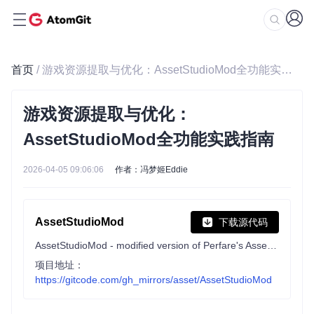
首页
/ 游戏资源提取与优化：AssetStudioMod全功能实践指南
游戏资源提取与优化：
AssetStudioMod全功能实践指南
2026-04-05 09:06:06
作者：冯梦姬Eddie
AssetStudioMod
下载源代码
AssetStudioMod - modified version of Perfare's AssetStudio, mainly focused on UI optimization and some functionality enhancements.
项目地址：
https://gitcode.com/gh_mirrors/asset/AssetStudioMod