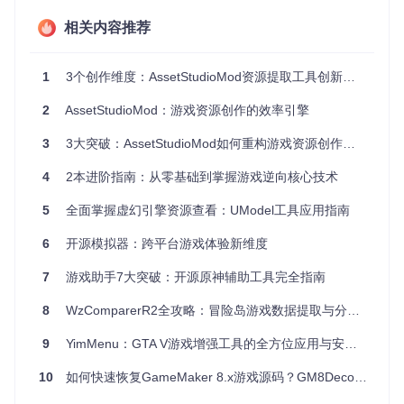
效果
：支持200+种Unity资源类型的完整解析，包括最新版本
的ScriptableObject和Addressable资源
相关内容推荐
AssetStudioMod的核心优势在于其模块化的解析架构。该引
擎基于Unity的TypeTree结构实现，通过动态生成的解析器处
1
3个创作维度：AssetStudioMod资源提取工具创新指南
理不同版本的资源格式。技术原理上，它采用了"类型驱动"的
解析策略，每种资源类型对应独立的解析模块，确保对新型资
2
AssetStudioMod：游戏资源创作的效率引擎
源格式的快速适配。
总结：多格式解析引擎通过类型驱动架构，实现了对Unity
3
3大突破：AssetStudioMod如何重构游戏资源创作流程
全版本资源的兼容支持。
4
2本进阶指南：从零基础到掌握游戏逆向核心技术
2.2 并行化资源处理系统
5
全面掌握虚幻引擎资源查看：UModel工具应用指南
场景
：需要从大型游戏资源包中批量导出上百个模型和纹理
操作
：配置导出任务队列，设置线程池大小和资源优先级
6
开源模拟器：跨平台游戏体验新维度
效果
：利用CPU多核优势，将处理效率提升3-5倍，1000+资
源文件处理时间从45分钟缩短至12分钟
7
游戏助手7大突破：开源原神辅助工具完全指南
⚙️ 技术参数配置示例：
8
WzComparerR2全攻略：冒险岛游戏数据提取与分析实战指南
// 并行处理配置示例
9
YimMenu：GTA V游戏增强工具的全方位应用与安全实践指南
var
 exportOptions = 
new
 ExportOptions {

    ThreadCount = Environment.ProcessorCount * 
2
,

10
如何快速恢复GameMaker 8.x游戏源码？GM8Decompiler完整使用指南
    Priority = ProcessingPriority.Normal,
