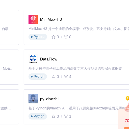
xcel格式的市场数据文件 🔧 设置数据时间范围和资产类型
后再上传自己的数据源
MiniMax-H3
Claude Code 的开源替代方案。连接任意大模型，编辑代码，运行命令，自动验证 — 全自动执行。用 Rust 构建，极致性能。 ｜ An open-source alternative to Claude Code. Connect any LLM, edit code, run commands, and verify changes — autonomously. Built in Rust for speed. Get Started
，帮助你判断数据可靠性。系统还提供一键清洗功能，自动处理缺失值和异常值
0
0
Python
发
DataFlow
选股逻辑等模块 🔧 拖拽到画布并连接，形成完整策略逻辑
Kimi K3 是Kimi能力最强的模型：这是一个拥有 2.8 万亿参数的混合专家（MoE）模型，具备原生视觉理解能力，并支持 100 万 token 的上下文窗口。
基于大模型算子和工作流的高效文本大模型训练数据合成框架
0
4
Python
荐值） 🔧 点击"自动优化"让AI寻找最佳参数组合
再尝试复杂模型
py-xiaozhi
「源启盛夏」暑期校园开发者成长计划旨在激活校园开源力量，通过积分激励、认证扶持、资源倾斜等形式，引导高校组织和开发者完成「入驻 — 建项目 — 做贡献 — 获认证 — 得资源」的完整闭环。无论你是想带领社团入驻平台的组织者，还是希望用代码贡献证明自己的开发者，都能在这里找到属于你的成长路径。
0
1
台会自动计算年化收益率、夏普比率等关键指标。
Python
7