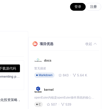
登录
注册
项目优选
收起
docs
下载源代码
暂无描述
843
5.64 K
Markdown
Qlib is an AI-oriented Quant investment platform that aims to use AI tech to empower Quant Research, from exploring ideas to implementing productions. Qlib supports diverse ML modeling paradigms, including supervised learning, market dynamics modeling, and RL, and is now equipped with https://github.com/microsoft/RD-Agent to automate R&D process.
kernel
openEuler内核是openEuler操作系统的核心，既是系统性能与稳定性的基石，也是连接处理器、设备与服务的桥梁。
优化投资策略，
507
539
C