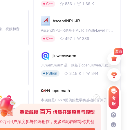
836
1.66 K
C++
AscendNPU-IR
MiniMax H3 是一个通用的全模态生成系统。它支持对由文本、图像、视频和音频组成的多模态上下文进行统一理解，并能生成分辨率高达 2K、时长可达 15 秒的带原生立体声音频的视频。得益于面向任务泛化的系统设计，H3 在预训练阶段就已具备广泛的多模态上下文理解与生成能力，能够出色地执行复杂的多模态指令。
。
AscendNPU-IR是基于MLIR（Multi-Level Intermediate Representation）构建的，面向昇腾亲和算子编译时使用的中间表示，提供昇腾完备表达能力，通过编译优化提升昇腾AI处理器计算效率，支持通过生态框架使能昇腾AI处理器与深度调优
497
336
C++
邀请
jiuwenswarm
JiuwenSwarm 是一款基于openJiuwen开发的智能AI Agent，它能够将大语言模型的强大能力，通过你日常使用的各类通讯应用，直接延伸至你的指尖。
3.15 K
844
Python
ops-math
客
本项目是CANN提供的数学类基础计算算子库，实现网络在NPU上加速计算。
服
1.24 K
1.36 K
C++
基于Python的Xiaozhi AI，适用于想要完整Xiaozhi体验而无需拥有专用硬件的用户。
00万+用户深度参与代码创作，更多精彩内容等你共创
deveco-code