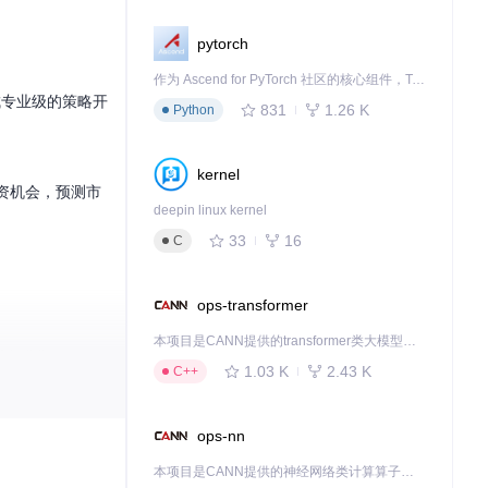
pytorch
作为 Ascend for PyTorch 社区的核心组件，TorchNPU 是昇腾专为 PyTorch 打造的深度学习适配插件，使 PyTorch 框架能够直接调用昇腾 NPU，为开发者提供昇腾 AI 处理器的超强算力。
成专业级的策略开
831
1.26 K
Python
kernel
现投资机会，预测市
deepin linux kernel
33
16
C
ops-transformer
本项目是CANN提供的transformer类大模型算子库，实现网络在NPU上加速计算。
所有操作。
1.03 K
2.43 K
C++
ops-nn
本项目是CANN提供的神经网络类计算算子库，实现网络在NPU上加速计算。