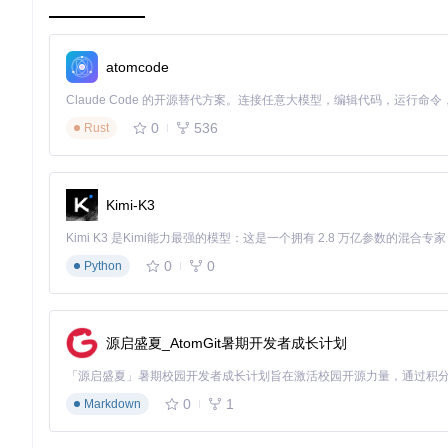
🔧 点击左侧"数据管理"菜单，选择"导入数据" 🔧 上传CSV或E
💡 新手提示：首次使用可先尝试平台提供的示例数据集，熟悉
atomcode
2.1.2 数据质量评分与清洗
Qlib会自动对数据进行质量评估，生成0-100分的质量评分
0
536
Rust
⚠️ 注意：数据质量评分低于60分的数据集不建议直接用于策略开
2.2 零代码策略实验室：可视化策略构建
2.2.1 策略组件拖拽式组合
Kimi-K3
🔧 进入"策略实验室"界面 🔧 从左侧组件库中选择技术指标、
2.2.2 AI模型参数配置
0
0
Python
🔧 在"模型设置"面板选择算法类型 🔧 调整参数（系统提供默认推
💡 新手提示：初学者建议从简单的均线交叉策略开始，熟悉后
源启盛夏_AtomGit暑期开发者成长计划
2.3 策略绩效三维评估：全方位检验策略表现
2.3.1 收益维度分析
0
1
通过累计收益曲线直观查看策略表现，与基准指数进行对比。平
Markdown