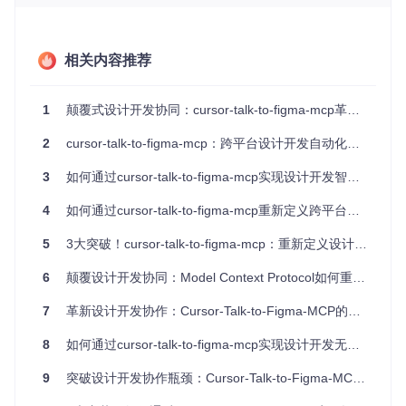
🔄
传输层
：WebSocket实现实时双向通信（默认端口305
5），采用二进制帧优化传输效率
核心数据流转伪代码：
相关内容推荐
// MCP协议数据封装
1
颠覆式设计开发协同：cursor-talk-to-figma-mcp革新跨平台工作流
function
packageMCPCommand
(
commandType, payload
) {

return
 {

2
cursor-talk-to-figma-mcp：跨平台设计开发自动化的协作新范式
header
: {

protocol
: 
"MCP/1.0"
,

timestamp
: 
Date
.
now
(),

3
如何通过cursor-talk-to-figma-mcp实现设计开发智能协作：MCP协议驱动的跨平台解决方案
requestId
: 
generateUUID
()

    },

4
如何通过cursor-talk-to-figma-mcp重新定义跨平台协同工作流？
body
: {

command
: commandType,

5
3大突破！cursor-talk-to-figma-mcp：重新定义设计开发协作流程
parameters
: payload,

context
: 
getCurrentContext
()

6
颠覆设计开发协同：Model Context Protocol如何重构跨平台工作流
    }

  };

7
革新设计开发协作：Cursor-Talk-to-Figma-MCP的无缝工作流实践
}

8
如何通过cursor-talk-to-figma-mcp实现设计开发无缝协作：提升团队效率的跨平台解决方案
// 实时通信处理
const
 socket = 
new
WebSocket
(
"ws://localhost:3055"
);

9
突破设计开发协作瓶颈：Cursor-Talk-to-Figma-MCP重新定义AI驱动的跨工具协同流程
socket.
onmessage
 = 
(
event
) =>
 {

const
 { header, body } = 
JSON
.
parse
(event.
data
);
