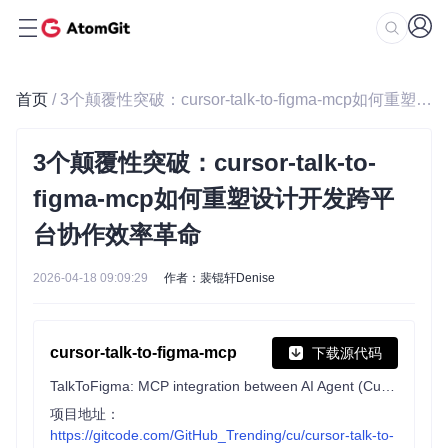
首页
/ 3个颠覆性突破：cursor-talk-to-figma-mcp如何重塑设计开发跨平台协作效率革命
3个颠覆性突破：cursor-talk-to-
figma-mcp如何重塑设计开发跨平
台协作效率革命
2026-04-18 09:09:29
作者：裴锟轩Denise
cursor-talk-to-figma-mcp
下载源代码
TalkToFigma: MCP integration between AI Agent (Cursor, Claude Code, Codex) and Figma, allowing Agentic AI to communicate with Figma for reading designs and modifying them programmatically.
项目地址：
https://gitcode.com/GitHub_Trending/cu/cursor-talk-to-