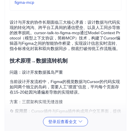
figma-mcp
设计与开发的协作长期面临三大核心矛盾：设计数据与代码实
现的转化鸿沟、跨平台工具间的通信壁垒、以及人工同步导致
的效率损耗。cursor-talk-to-figma-mcp通过Model Context Pr
otocol（模型上下文协议，简称MCP）技术，构建了Cursor编
辑器与Figma之间的智能协作桥梁，实现设计信息实时流转、
指令标准化封装和双向数据同步，彻底打破传统工作流瓶颈。
技术原理→数据流转机制
问题：设计开发数据孤岛严重
当前设计开发流程中，Figma的视觉数据与Cursor的代码实现
如同两个独立的岛屿，需要人工"摆渡"信息，平均每个页面存
在15-20处因沟通偏差导致的实现错误。
方案：三层架构实现无缝连接
🔄
应用层
：Cursor插件与Figma插件构成用户交互界面，提供
自然语言指令入口
登录后查看全文
🔄
协议层
：MCP协议实现AI指令标准化与数据封装，定义12
种核心交互指令集