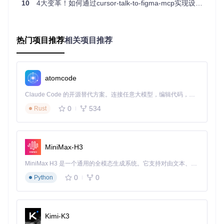
10
4大变革！如何通过cursor-talk-to-figma-mcp实现设计开发实时协作？
handleMCPCommand
(body.
command
, body.
parameters
);

效果：数据同步效率提升90%
热门项目推荐
相关项目推荐
采用该架构后，设计数据到代码实现的平均转换时间从4小时
缩短至24分钟，数据传输错误率从18%降至0.5%以下。
技术原理→AI理解机制
atomcode
Claude Code 的开源替代方案。连接任意大模型，编辑代码，运行命令，自动验证 — 全自动执行。用 Rust 构建，极致性能。 ｜ An open-source alternative to Claude Code. Connect any LLM, edit code, run commands, and verify changes — autonomously. Built in Rust for speed. Get Started
问题：设计意图与代码实现存在语义鸿沟
0
534
Rust
传统工具无法理解设计元素的语义信息，如"主按钮"不仅是视
觉样式，还包含交互逻辑和状态变化，导致70%的开发时间用
于理解设计意图。
方案：设计语义提取与指令生成
MiniMax-H3
🛠️
语义解析
：通过AST（抽象语法树）分析Figma节点结构，
MiniMax H3 是一个通用的全模态生成系统。它支持对由文本、图像、视频和音频组成的多模态上下文进行统一理解，并能生成分辨率高达 2K、时长可达 15 秒的带原生立体声音频的视频。得益于面向任务泛化的系统设计，H3 在预训练阶段就已具备广泛的多模态上下文理解与生成能力，能够出色地执行复杂的多模态指令。
提取组件层级关系和属性约束
0
0
Python
🛠️
意图识别
：基于上下文理解用户指令，如"将这个按钮改为
主要样式"会自动关联品牌设计系统
🛠️
代码映射
：建立设计属性到代码实现的映射规则，支持Rea
Kimi-K3
ct、Vue等多框架输出