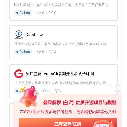
Kimi K3 是Kimi能力最强的模型：这是一个拥有 2.8 万亿参数的混合专家（MoE）模型，具备原生视觉理解能力，并支持 100 万 token 的上下文窗口。
设计语义提取流程：
0
0
Python
扫描Figma文档获取节点树
识别组件类型和属性特征
构建语义化描述（如"primary-button-lg"）
生成符合目标框架的代码模板
DataFlow
效果：代码生成准确率达92%
基于大模型算子和工作流的高效文本大模型训练数据合成框架
在电商平台实际测试中，AI能正确理解92%的设计意图，复杂
组件的代码生成时间从2小时缩短至8分钟。
0
4
Python
实战指南→环境部署
源启盛夏_AtomGit暑期开发者成长计划
问题：传统工具配置复杂，团队 adoption 成本高
「源启盛夏」暑期校园开发者成长计划旨在激活校园开源力量，通过积分激励、认证扶持、资源倾斜等形式，引导高校组织和开发者完成「入驻 — 建项目 — 做贡献 — 获认证 — 得资源」的完整闭环。无论你是想带领社团入驻平台的组织者，还是希望用代码贡献证明自己的开发者，都能在这里找到属于你的成长路径。
调研显示，85%的团队因配置复杂放弃使用设计开发协同工
具，平均部署时间超过3天。
0
1
Markdown
方案：一键式环境搭建
⚡
简化安装流程
：提供自动化安装脚本，包含依赖检查和环境
700万+用户深度参与代码创作，更多精彩内容等你共创
py-xiaozhi
配置
⚡
容器化部署
：支持Docker快速部署，内置默认配置
基于Python的Xiaozhi AI，适用于想要完整Xiaozhi体验而无需拥有专用硬件的用户。
立即登录/注册
⚡
多平台兼容
：支持Windows、macOS和Linux系统