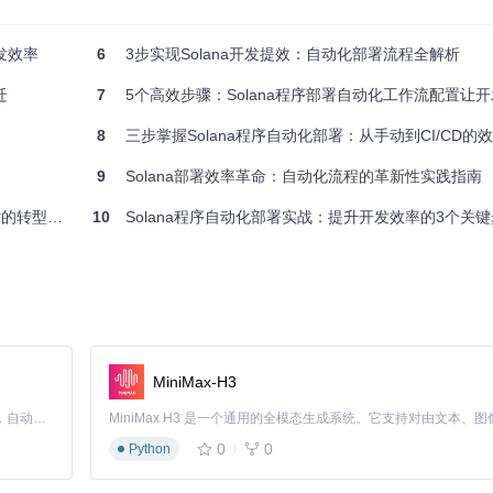
败"——将问题代码更快地部署到生产环境。因此，完善的测试环节和回
发效率
6
3步实现Solana开发提效：自动化部署流程全解析
迁
7
5个高效步骤：Solana程序部署自动化工作流配置让开发者
件协同工作。这些工具各有专攻，组合起来形成完整的部署流水线。
8
三步掌握Solana程序自动化部署：从手动到CI/CD的
将Rust代码转化为Solana字节码。它如同工厂的"锻造车间"，将原材料
9
Solana部署效率革命：自动化流程的革新性实践指南
转型指南
10
Solana程序自动化部署实战：提升开发效率的3个关
MiniMax-H3
命令负责将编译好的程序安全送达目标集群。高级配置支持部署策略调整
Claude Code 的开源替代方案。连接任意大模型，编辑代码，运行命令，自动验证 — 全自动执行。用 Rust 构建，极致性能。 ｜ An open-source alternative to Claude Code. Connect any LLM, edit code, run commands, and verify changes — autonomously. Built in Rust for speed. Get Started
0
0
Python