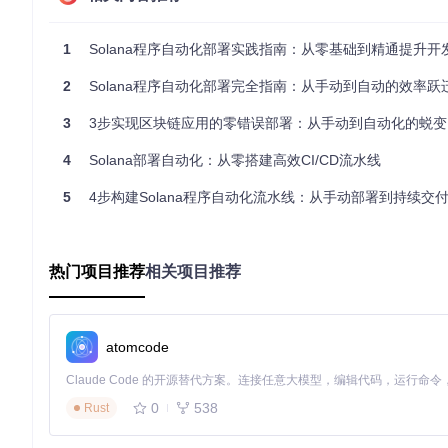
自动化并非一劳永逸的银弹。错误的自动化配置可能导致"快速失
部署的必备组件，不可省略。
1
Solana程序自动化部署实践指南：从零基础到精通提升开
4大核心工具解析：构建自动化部署的技术基石
2
Solana程序自动化部署完全指南：从手动到自动的效率跃
Solana自动化部署生态就像精密的瑞士钟表，由多个核心组
3
3步实现区块链应用的零错误部署：从手动到自动化的蜕变
构建工具链
是自动化的起点，以
cargo build-sbf
为核心，负责
4
Solana部署自动化：从零搭建高效CI/CD流水线
标准零件（可部署程序）。优化配置示例：
5
4步构建Solana程序自动化流水线：从手动部署到持续交付的
# 带缓存的增量构建配置
cargo build-sbf \

  --manifest-path=./program/Cargo.toml \

热门项目推荐
相关项目推荐
  --bpf-out-dir=./dist \

  --release \

  --features=production 
# 根据环境选择特性
atomcode
部署客户端
扮演"运输车队"的角色，
solana program deploy
# 带确认机制的安全部署
0
538
Rust
solana program deploy ./dist/program.so \

  --max-retry-delay 10 \
