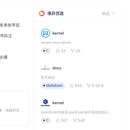
滚机制是自动化
项目优选
收起
效率提升60%
kernel
效率跃迁
deepin linux kernel
（源代码）加工为
33
16
C
键步骤
docs
暂无描述
843
5.64 K
Markdown
：
kernel
MiniMax H3 是一个通用的全模态生成系统。它支持对由文本、图像、视频和音频组成的多模态上下文进行统一理解，并能生成分辨率高达 2K、时长可达 15 秒的带原生立体声音频的视频。得益于面向任务泛化的系统设计，H3 在预训练阶段就已具备广泛的多模态上下文理解与生成能力，能够出色地执行复杂的多模态指令。
openEuler内核是openEuler操作系统的核心，既是系统性能与稳定性的基石，也是连接处理器、设备与服务的桥梁。
507
540
C