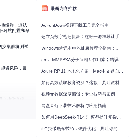
最新内容推荐
本地编译、测试
AcFunDown视频下载工具完全指南
耗在环境配置和命
还在为数字笔记抓狂？这款开源神器让手写批注效率提升300%
切换集群将测试
Windows笔记本电池健康管理全指南：从根源解决电池损耗问题
gmx_MMPBSA分子间相互作用索引错误的深度诊断与解决
查规避风险，最
Axure RP 11 本地化方案：Mac中文界面优化与原型设计工具汉化全指南
如何高效获取教育资源？这款工具让教材下载效率提升80%
视频元数据深度编辑：专业技巧与案例
用自动化流程
网盘直链下载技术解析与应用指南
成功率从68%
如何用DeepSeek-R1推理模型提升复杂任务解决能力：完整指南
相当于每年增加
5个突破瓶颈技巧：硬件优化工具让你的电脑性能提升30%