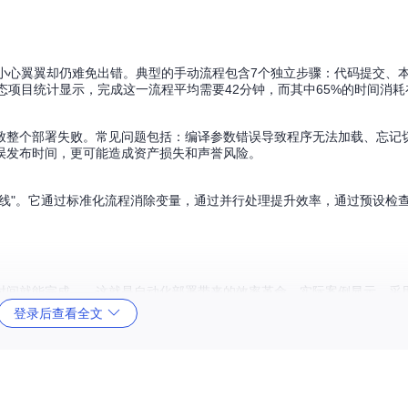
都需小心翼翼却仍难免出错。典型的手动流程包含7个独立步骤：代码提交、
生态项目统计显示，完成这一流程平均需要42分钟，而其中65%的时间消
致整个部署失败。常见问题包括：编译参数错误导致程序无法加载、忘记
误发布时间，更可能造成资产损失和声誉风险。
线"。它通过标准化流程消除变量，通过并行处理提升效率，通过预设检
时间就能完成——这就是自动化部署带来的效率革命。实际案例显示，采
时将单次部署成本降低70%。
登录后查看全文
钟的手动流程优化至8分钟内完成；其次是
质量保障
，通过预设检查点将部署
机械操作。某DeFi项目实施自动化后，团队每周节省12小时部署时间，