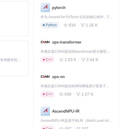
pytorch
作为 Ascend for PyTorch 社区的核心组件，TorchNPU 是昇腾专为 PyTorch 打造的深度学习适配插件，使 PyTorch 框架能够直接调用昇腾 NPU，为开发者提供昇腾 AI 处理器的超强算力。
834
1.26 K
Python
ops-transformer
本项目是CANN提供的transformer类大模型算子库，实现网络在NPU上加速计算。
1.03 K
2.44 K
C++
基于Python的Xiaozhi AI，适用于想要完整Xiaozhi体验而无需拥有专用硬件的用户。
ops-nn
本项目是CANN提供的神经网络类计算算子库，实现网络在NPU上加速计算。
838
1.67 K
C++
AscendNPU-IR
AscendNPU-IR是基于MLIR（Multi-Level Intermediate Representation）构建的，面向昇腾亲和算子编译时使用的中间表示，提供昇腾完备表达能力，通过编译优化提升昇腾AI处理器计算效率，支持通过生态框架使能昇腾AI处理器与深度调优
497
337
C++