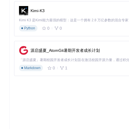
  --commitment finalized \

  --output json 
# 便于后续自动化解析
Kimi-K3
测试框架
如同"质检部门"，确保部署前程序质量。典型配置包含
0
0
Python
# 完整测试套件执行
cargo 
test
 --manifest-path=./program/Cargo.toml && \

pnpm run 
test
:e2e 
# 运行端到端测试
源启盛夏_AtomGit暑期开发者成长计划
环境管理工具
则像"交通管制系统"，负责不同集群环境的切换与
0
1
Markdown
# 环境切换示例
export
 SOLANA_CLUSTER=
"devnet"
# 或
export
 SOLANA_CLUSTER=
"mainnet-beta"
图：Solana自动化部署工具协作流程示意图，展示了代码从构
3步掌握Solana自动化部署实践指南