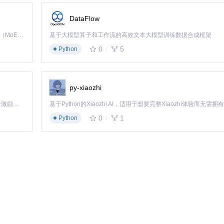
DataFlow
单元测试和集成测试双层验证：
Kimi K3 是Kimi能力最强的模型：这是一个拥有 2.8 万亿参数的混合专家（MoE）模型，具备原生视觉理解能力，并支持 100 万 token 的上下文窗口。
基于大模型算子和工作流的高效文本大模型训练数据合成框架
0
5
Python
py-xiaozhi
配置。通过环境变量实现无缝切换：
「源启盛夏」暑期校园开发者成长计划旨在激活校园开源力量，通过积分激励、认证扶持、资源倾斜等形式，引导高校组织和开发者完成「入驻 — 建项目 — 做贡献 — 获认证 — 得资源」的完整闭环。无论你是想带领社团入驻平台的组织者，还是希望用代码贡献证明自己的开发者，都能在这里找到属于你的成长路径。
0
1
Python
建到部署的完整路径