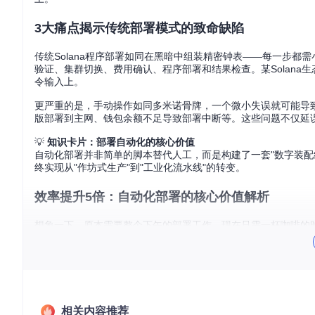
3大痛点揭示传统部署模式的致命缺陷
传统Solana程序部署如同在黑暗中组装精密钟表——每一步
验证、集群切换、费用确认、程序部署和结果检查。某Solana
令输入上。
更严重的是，手动操作如同多米诺骨牌，一个微小失误就可能导
版部署到主网、钱包余额不足导致部署中断等。这些问题不仅延
💡
知识卡片：部署自动化的核心价值
自动化部署并非简单的脚本替代人工，而是构建了一套"数字装配
终实现从"作坊式生产"到"工业化流水线"的转变。
效率提升5倍：自动化部署的核心价值解析
想象一下，原本需要整个下午的部署工作，现在只需一杯咖啡的
后，Solana程序的部署频率从每周2-3次提升至每日10+次，同
自动化部署的价值体现在三个维度：首先是
时间压缩
，将42分
提升至99.7%；最后是
资源解放
，让开发者专注于创造性工作而非
31个开发工作日。
相关内容推荐
⚠️
风险提示