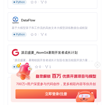
0
0
Python
小时
案例二：在线教育机构——教学资源集中管理
问题
：课程视频分散在多个网盘，学员下载操作复杂
DataFlow
方案
：统一解析入口，多线程加速技术
效果
：减少80%操作步骤，平均下载速度提升3倍
基于大模型算子和工作流的高效文本大模型训练数据合成框架
案例三：媒体内容创作——RAW素材稳定下载
0
4
Python
问题
：大型RAW格式素材包下载不稳定，影响后期制作
方案
：专用大文件优化模式，动态调整线程数
效果
：5GB文件下载成功率100%，带宽利用率达95%
源启盛夏_AtomGit暑期开发者成长计划
四、实战指南：如何从零开始使用直链下载助
「源启盛夏」暑期校园开发者成长计划旨在激活校园开源力量，通过积分激励、认证扶持、资源倾斜等形式，引导高校组织和开发者完成「入驻 — 建项目 — 做贡献 — 获认证 — 得资源」的完整闭环。无论你是想带领社团入驻平台的组织者，还是希望用代码贡献证明自己的开发者，都能在这里找到属于你的成长路径。
0
1
手？
Markdown
准备工作
浏览器要求
：Chrome 90+、Edge 90+、Firefox 88+版本
700万+用户深度参与代码创作，更多精彩内容等你共创
py-xiaozhi
脚本管理器
：需提前安装TamperMonkey或Violentmonkey
网络环境
：确保可正常访问目标网盘服务
基于Python的Xiaozhi AI，适用于想要完整Xiaozhi体验而无需拥有专用硬件的用户。
立即登录/注册
安装步骤
克隆项目代码库
0
1
Python