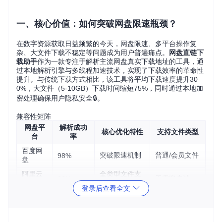
一、核心价值：如何突破网盘限速瓶颈？
在数字资源获取日益频繁的今天，网盘限速、多平台操作复
杂、大文件下载不稳定等问题成为用户普遍痛点。
网盘直链下
载助手
作为一款专注于解析主流网盘真实下载地址的工具，通
过本地解析引擎与多线程加速技术，实现了下载效率的革命性
提升。与传统下载方式相比，该工具将平均下载速度提升30
0%，大文件（5-10GB）下载时间缩短75%，同时通过本地加
密处理确保用户隐私安全🔒。
兼容性矩阵
网盘平
解析成功
核心优化特性
支持文件类型
台
率
百度网
突破限速机制
普通/会员文件
98%
盘
阿里云
全类型文件支
无需客户端
96%
盘
持
登录后查看全文
天翼云
大文件分块处
电信专线优化
94%
盘
理
迅雷云