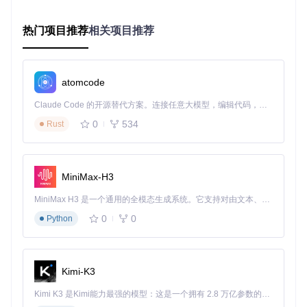
还原加密算法
传输层
：动态线程调整技术优化网络连接，分块校验支持断
点续传
热门项目推荐
相关项目推荐
🚀
技术原理
：直链提取—即直接获取文件真实下载地址，
通过分析网盘页面的JavaScript渲染逻辑，在本地完成加密
参数解密计算，生成可直接访问的下载链接。整个过程不
atomcode
经过第三方服务器，既保障了速度也确保了安全性。
Claude Code 的开源替代方案。连接任意大模型，编辑代码，运行命令，自动验证 — 全自动执行。用 Rust 构建，极致性能。 ｜ An open-source alternative to Claude Code. Connect any LLM, edit code, run commands, and verify changes — autonomously. Built in Rust for speed. Get Started
关键技术突破
0
534
本地解析引擎
：零数据上传，所有计算在用户设备本地完成
Rust
规则实时更新
：自动适配网盘接口变化，保障多平台兼容性
分块校验技术
：支持断点续传，错误自动重试提升成功率
动态线程调整
：根据网络状况优化连接数，带宽利用率达9
MiniMax-H3
5%
MiniMax H3 是一个通用的全模态生成系统。它支持对由文本、图像、视频和音频组成的多模态上下文进行统一理解，并能生成分辨率高达 2K、时长可达 15 秒的带原生立体声音频的视频。得益于面向任务泛化的系统设计，H3 在预训练阶段就已具备广泛的多模态上下文理解与生成能力，能够出色地执行复杂的多模态指令。
三、场景落地：行业痛点如何通过技术方案解
0
0
Python
决？
案例一：建筑设计行业——大型图纸高效获取
Kimi-K3
问题
：5-10GB CAD图纸下载频繁中断，传统方式需整夜挂机
方案
：启用分块下载模式，结合断点续传技术
Kimi K3 是Kimi能力最强的模型：这是一个拥有 2.8 万亿参数的混合专家（MoE）模型，具备原生视觉理解能力，并支持 100 万 token 的上下文窗口。
效果
：99.6%断点续传成功率，图纸获取时间从8小时缩短至2