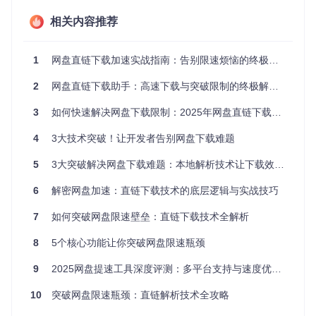
P2P加速支持
资源智能匹配
92%
盘
相关内容推荐
夸克网
新兴协议适配
轻量化解析
90%
盘
1
网盘直链下载加速实战指南：告别限速烦恼的终极解决方案
移动云
运营商网络优
多线程下载
89%
盘
化
2
网盘直链下载助手：高速下载与突破限制的终极解决方案
链接有效性校
UC网盘
历史版本兼容
88%
验
3
如何快速解决网盘下载限制：2025年网盘直链下载助手终极指南
123云
最新接口适配
动态参数调整
85%
4
3大技术突破！让开发者告别网盘下载难题
盘
5
3大突破解决网盘下载难题：本地解析技术让下载效率提升300%
二、技术解析：直链提取如何实现本地安全计
6
解密网盘加速：直链下载技术的底层逻辑与实战技巧
算？
7
如何突破网盘限速壁垒：直链下载技术全解析
技术架构解析
8
5个核心功能让你突破网盘限速瓶颈
该工具采用三层架构设计，确保解析过程全程在本地完成：
9
2025网盘提速工具深度评测：多平台支持与速度优化技术解析
表现层
：自适应界面统一操作入口，适配不同网盘平台的UI
风格
10
突破网盘限速瓶颈：直链解析技术全攻略
解析层
：DOM节点解析引擎定位加密参数，通过逆向工程