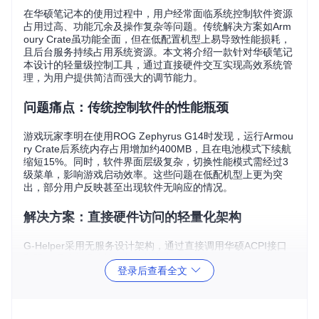
在华硕笔记本的使用过程中，用户经常面临系统控制软件资源
占用过高、功能冗余及操作复杂等问题。传统解决方案如Arm
oury Crate虽功能全面，但在低配置机型上易导致性能损耗，
且后台服务持续占用系统资源。本文将介绍一款针对华硕笔记
本设计的轻量级控制工具，通过直接硬件交互实现高效系统管
理，为用户提供简洁而强大的调节能力。
问题痛点：传统控制软件的性能瓶颈
游戏玩家李明在使用ROG Zephyrus G14时发现，运行Armou
ry Crate后系统内存占用增加约400MB，且在电池模式下续航
缩短15%。同时，软件界面层级复杂，切换性能模式需经过3
级菜单，影响游戏启动效率。这些问题在低配机型上更为突
出，部分用户反映甚至出现软件无响应的情况。
解决方案：直接硬件访问的轻量化架构
G-Helper采用无服务设计架构，通过直接调用华硕ACPI接口
和硬件驱动实现功能控制。核心实现原理如下：
登录后查看全文
硬件抽象层
：通过AsusACPI.cs实现与主板固件的通信，
直接读取传感器数据和发送控制指令
功能模块
：按硬件类型划分独立控制单元（如BatteryCont