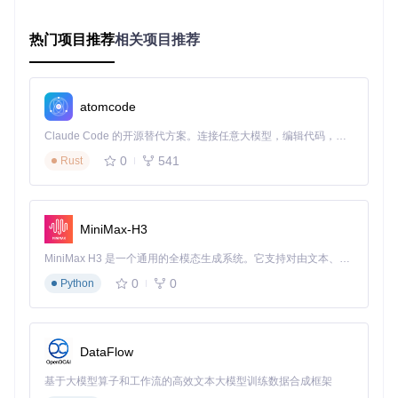
可通过界面拖拽曲线节点设置不同温度下的风扇转速。软件内
置5种预设曲线，并支持导出/导入配置文件。
热门项目推荐
相关项目推荐
场景实践
：游戏玩家小张为《赛博朋克2077》定制风扇曲线，
将80℃时的风扇转速从默认70%提升至90%，使GPU温度降低
5-8℃，同时避免了持续满速运转的噪音问题。
atomcode
3. 多设备兼容架构
Claude Code 的开源替代方案。连接任意大模型，编辑代码，运行命令，自动验证 — 全自动执行。用 Rust 构建，极致性能。 ｜ An open-source alternative to Claude Code. Connect any LLM, edit code, run commands, and verify changes — autonomously. Built in Rust for speed. Get Started
通过IPeripheral.cs接口抽象实现对不同华硕硬件的支持，在P
0
541
Rust
eripheralsProvider.cs中动态加载设备驱动。目前已支持RO
G、TUF、Strix等系列共32种机型的适配。
MiniMax-H3
场景实践：跨场景的优化方案
MiniMax H3 是一个通用的全模态生成系统。它支持对由文本、图像、视频和音频组成的多模态上下文进行统一理解，并能生成分辨率高达 2K、时长可达 15 秒的带原生立体声音频的视频。得益于面向任务泛化的系统设计，H3 在预训练阶段就已具备广泛的多模态上下文理解与生成能力，能够出色地执行复杂的多模态指令。
移动办公场景
0
0
Python
商务用户陈女士使用Flow X13二合一笔记本时，通过G-Helpe
r设置"电池保护模式"，将充电阈值限制在60%，同时启用"节
能GPU模式"，使单次充电续航延长约2.5小时。软件的"自动切
DataFlow
换"功能可根据电源状态自动调整性能参数，无需手动干预。
基于大模型算子和工作流的高效文本大模型训练数据合成框架
游戏性能优化