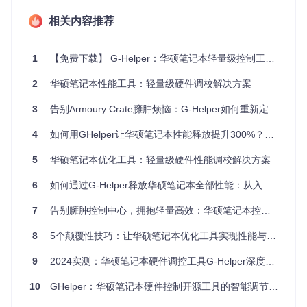
rol.cs、FanSensorControl.cs）
相关内容推荐
用户界面
：采用WinForms构建轻量级交互界面，内存占
用控制在50MB以内
1
【免费下载】 G-Helper：华硕笔记本轻量级控制工具完全指南
该架构避免了传统软件的服务层开销，响应速度提升约30
2
华硕笔记本性能工具：轻量级硬件调校解决方案
0%，启动时间缩短至0.8秒。
3
告别Armoury Crate臃肿烦恼：G-Helper如何重新定义华硕笔记本控制体验
核心功能：精准控制的技术实现
4
如何用GHelper让华硕笔记本性能释放提升300%？轻量级硬件控制工具深度测评
1. 性能模式动态调节
5
华硕笔记本优化工具：轻量级硬件性能调校解决方案
通过ModeControl.cs实现三种基础模式（Silent/Balanced/Tur
bo）的快速切换，底层调用PowerNative.cs中的系统API调整
6
如何通过G-Helper释放华硕笔记本全部性能：从入门到精通
CPU功耗墙。开发团队优化了模式切换逻辑，将状态切换时间
从传统软件的2.3秒压缩至0.5秒。
7
告别臃肿控制中心，拥抱轻量高效：华硕笔记本控制工具G-Helper评测
场景实践
：设计师王工在移动办公时，通过快捷键Ctrl+F1将
8
5个颠覆性技巧：让华硕笔记本优化工具实现性能与续航的完美平衡
性能模式从Turbo切换至Silent，CPU功耗从80W降至30W，
风扇噪音从45dB降至28dB，同时保持Photoshop流畅运行。
9
2024实测：华硕笔记本硬件调控工具G-Helper深度优化指南
2. 自定义风扇曲线
10
GHelper：华硕笔记本硬件控制开源工具的智能调节方案
在Fans.cs模块中实现了基于温度的动态风扇控制算法，用户