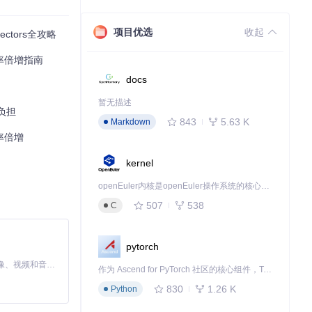
除特定前缀的标
项目优选
收起
ctors全攻略
效率倍增指南
的关键词标记升
docs
暂无描述
术负担
则需要重点展示
843
5.63 K
Markdown
效率倍增
置，通过工具栏
kernel
openEuler内核是openEuler操作系统的核心，既是系统性能与稳定性的基石，也是连接处理器、设备与服务的桥梁。
短至1秒，特别
507
538
C
pytorch
MiniMax H3 是一个通用的全模态生成系统。它支持对由文本、图像、视频和音频组成的多模态上下文进行统一理解，并能生成分辨率高达 2K、时长可达 15 秒的带原生立体声音频的视频。得益于面向任务泛化的系统设计，H3 在预训练阶段就已具备广泛的多模态上下文理解与生成能力，能够出色地执行复杂的多模态指令。
作为 Ascend for PyTorch 社区的核心组件，TorchNPU 是昇腾专为 PyTorch 打造的深度学习适配插件，使 PyTorch 框架能够直接调用昇腾 NPU，为开发者提供昇腾 AI 处理器的超强算力。
830
1.26 K
Python