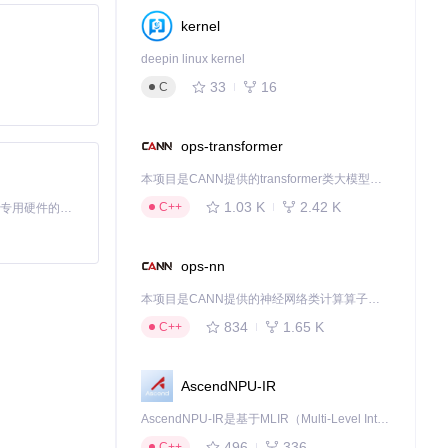
kernel
deepin linux kernel
33
16
C
ops-transformer
本项目是CANN提供的transformer类大模型算子库，实现网络在NPU上加速计算。
1.03 K
2.42 K
C++
基于Python的Xiaozhi AI，适用于想要完整Xiaozhi体验而无需拥有专用硬件的用户。
ops-nn
本项目是CANN提供的神经网络类计算算子库，实现网络在NPU上加速计算。
834
1.65 K
C++
AscendNPU-IR
AscendNPU-IR是基于MLIR（Multi-Level Intermediate Representation）构建的，面向昇腾亲和算子编译时使用的中间表示，提供昇腾完备表达能力，通过编译优化提升昇腾AI处理器计算效率，支持通过生态框架使能昇腾AI处理器与深度调优
结构。在标签管
496
336
C++