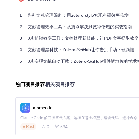
（如
#机器学习
），
~
表示优先级（如
~高
），
!
标注待处理状态（
操作效果
：在标签管理面板中，可设置不同前缀的颜色和排序规则
1
告别文献管理混乱：用zotero-style实现科研效率倍增
签。系统会自动对标签进行分组显示，避免传统标签列表的混乱
2
文献管理效率工具：从痛点解决到效率倍增的实战指南
对比优势
：传统标签系统缺乏层级结构，大量标签堆砌导致查找困
级为结构化知识组织，标签查找效率提升80%。
3
3步解锁效率工具：文档处理新技能，让PDF文字提取效
多视图切换：打造个性化文献工作台
4
文献管理黑科技：Zotero-SciHub让你告别手动下载烦恼
场景描述
：张同学在不同研究阶段需要不同的文献展示方式：文
作者和发表信息。
5
3步实现文献自动下载：Zotero-SciHub插件解放你的学
操作效果
：通过插件的"视图组"功能，张同学创建了"全信息视图
的视图切换按钮一键切换，适应不同工作场景。
热门项目推荐
相关项目推荐
对比优势
：默认Zotero界面需要手动调整列显示，每次切换场
适合多任务交替进行的研究工作。
实践指南：两种路径快速上手
atomcode
图形界面安装（适合普通用户）
打开Zotero软件，点击顶部菜单栏的"工具"，选择"插件"
0
534
Rust
在插件窗口右上角点击齿轮图标，选择"从文件安装插件"
在文件选择对话框中，导航到下载的Zotero Style插件文件夹