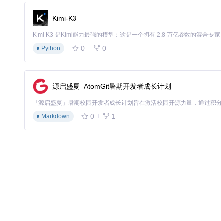
选择
install.rdf
文件，点击"打开"
系统提示需要重启Zotero，点击"确定"完成安装
Kimi-K3
命令行安装（适合技术用户）
# 克隆项目仓库
git 
clone
 https://gitcode.com/GitHub_Trending/zo/zotero-
0
0
Python
# 进入项目目录
cd
 zotero-style

源启盛夏_AtomGit暑期开发者成长计划
# 执行安装脚本（需Node.js环境）
0
1
Markdown
安装完成后，首次启动会显示配置向导，引导你完成基础设置：
选择进度条显示位置（标题列或独立列）
设置默认标签前缀规则
选择默认视图配置
专家技巧：释放插件全部潜力
标签前缀进阶应用
创建多级标签体系，如
#主题/子主题
（如
#NLP/情感分析
）实现