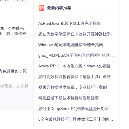
最新内容推荐
AcFunDown视频下载工具完全指南
就像一个智能书
新，源于插件对
还在为数字笔记抓狂？这款开源神器让手写批注效率提升300%
Windows笔记本电池健康管理全指南：从根源解决电池损耗问题
gmx_MMPBSA分子间相互作用索引错误的深度诊断与解决
Axure RP 11 本地化方案：Mac中文界面优化与原型设计工具汉化全指南
了彩色进度条：绿
如何高效获取教育资源？这款工具让教材下载效率提升80%
一键重置。在文献
视频元数据深度编辑：专业技巧与案例
网盘直链下载技术解析与应用指南
界面，减少操作
如何用DeepSeek-R1推理模型提升复杂任务解决能力：完整指南
5个突破瓶颈技巧：硬件优化工具让你的电脑性能提升30%
标记研究主题