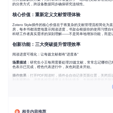
的分类方式，跨设备数据同步确保研究连续性。
核心价值：重新定义文献管理体验
Zotero Style插件的核心价值在于将复杂的文献管理流程
房，每本书都清楚地显示阅读进度，书架会根据你的使用习惯自
科研工作者真实需求的深刻理解——不是简单地增加功能，而是
创新功能：三大突破提升管理效率
阅读进度可视化：让每篇文献都有"进度条"
场景描述
：研究生小王每周需要处理20篇文献，常常忘记哪些已
色表示已完成，橙色代表进行中，灰色则是未开始。
操作效果
：打开PDF阅读时，插件会自动记录页面位置，关闭后
列表视图中，进度条按完成度从左到右填充，支持按进度状态筛
对比优势
：传统文献管理需要手动添加"已读"标签或在文件名后
步骤的同时提升信息密度，使文献状态判断速度提升60%。
智能标签管理：给文献贴"数字标签"
场景描述
：李教授的文献库中有3000多篇论文，按研究主题、
相关内容推荐