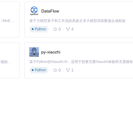
DataFlow
Kimi K3 是Kimi能力最强的模型：这是一个拥有 2.8 万亿参数的混合专家（MoE）模型，具备原生视觉理解能力，并支持 100 万 token 的上下文窗口。
基于大模型算子和工作流的高效文本大模型训练数据合成框架
style

0
4
Python
py-xiaozhi
「源启盛夏」暑期校园开发者成长计划旨在激活校园开源力量，通过积分激励、认证扶持、资源倾斜等形式，引导高校组织和开发者完成「入驻 — 建项目 — 做贡献 — 获认证 — 得资源」的完整闭环。无论你是想带领社团入驻平台的组织者，还是希望用代码贡献证明自己的开发者，都能在这里找到属于你的成长路径。
0
1
Python
标签嵌套，配合插件的"嵌套标签视图"功能，可构建类似文件系统的层级