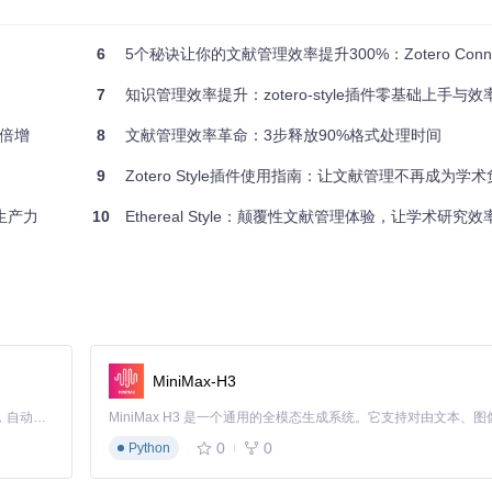
如
!需要精读
）。
。选中多篇文献后，通过右键菜单的"批量标签"功能，能同时添加或移
6
5个秘诀让你的文献管理效率提升300%：Zotero Conne
。
7
知识管理效率提升：zotero-style插件零基础上手与
难。前缀分类系统相当于给标签增加了"分类属性"，使标签管理从简单
率倍增
8
文献管理效率革命：3步释放90%格式处理时间
9
Zotero Style插件使用指南：让文献管理不再成为学
献筛选时需要显示所有元数据，快速浏览时只需标题和进度，写作引用时
术生产力
10
Ethereal Style：颠覆性文献管理体验，让学术研究
"、"精简视图"和"引用视图"三个配置方案。每个方案保存不同的列显示设
景都要重新配置。视图组功能将界面配置模块化，使场景切换时间从30秒缩
MiniMax-H3
Claude Code 的开源替代方案。连接任意大模型，编辑代码，运行命令，自动验证 — 全自动执行。用 Rust 构建，极致性能。 ｜ An open-source alternative to Claude Code. Connect any LLM, edit code, run commands, and verify changes — autonomously. Built in Rust for speed. Get Started
0
0
Python