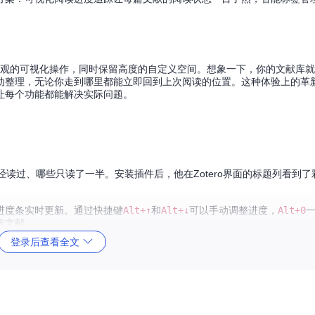
简化为直观的可视化操作，同时保留高度的自定义空间。想象一下，你的文献库
动整理，无论你走到哪里都能立即回到上次阅读的位置。这种体验上的革
让每个功能都能解决实际问题。
经读过、哪些只读了一半。安装插件后，他在Zotero界面的标题列看到
进度条实时更新。通过快捷键
Alt+↑
和
Alt+↓
可以手动调整进度，
Alt+0
选文献。
登录后查看全文
标注进度，既不直观也难以批量管理。可视化进度条将状态信息直接融入
发表年份、重要程度等多个维度分类。使用插件的标签前缀系统后，他用
#