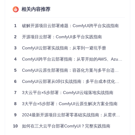
本
中高，按需付费
高，高端GP
中，企业协议可
敏
模式灵活但长期
U实例费用
获得折扣
相关内容推荐
感
使用成本较高
较高
度
技
1
破解开源项目云部署难题：ComfyUI跨平台实战指南
高，需掌握
术
中，需熟悉多种
低，管理界面友
容器化和Ku
复
2
开源项目云部署：ComfyUI多平台实践指南
AWS服务集成
好，操作直观
bernetes技
杂
能
度
3
ComfyUI云部署实战指南：从零到一避坑手册
适
企业级混合云部
AI研究与原
4
ComfyUI跨平台云部署指南：从零开始的AWS、Azure、GCP实践方案
用
大规模分布式推
署，稳定性要求
型开发，算
场
理，高并发业务
高
法迭代频繁
5
ComfyUI云原生部署指南：容器化方案与多平台适配实践
景
6
ComfyUI云部署从0到1实战指南：多平台成本优化与资源配置策略
1.2 快速选型流程图
graph TD

7
3大云平台×5步部署：ComfyUI云端落地实战指南
    A[开始选型] --> B{核心需求}

    B -->|大规模分布式推理| C[AWS]

8
3大平台×5步部署：ComfyUI云原生解决方案全指南
    B -->|企业级稳定性| D[Azure]

    B -->|AI研究与原型| E[GCP]

9
2024最新开源项目云部署零基础实战指南：从需求到落地全流程
    C --> F[选择p3.8xlarge实例]

    D --> G[配置Blob Storage]

10
如何在三大云平台部署ComfyUI？完整实践指南