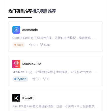
二、实施路径：三大平台部署详解
热门项目推荐
相关项目推荐
2.1 AWS部署全流程
核心优势
AWS提供了最丰富的GPU实例选择和成熟的弹性扩展机制，适
atomcode
合需要处理高并发推理任务的场景。其Deep Learning AMI预
装了CUDA和PyTorch等必要组件，可大幅缩短部署时间。
Claude Code 的开源替代方案。连接任意大模型，编辑代码，运行命令，自动验证 — 全自动执行。用 Rust 构建，极致性能。 ｜ An open-source alternative to Claude Code. Connect any LLM, edit code, run commands, and verify changes — autonomously. Built in Rust for speed. Get Started
0
536
Rust
资源选型
实例类型
：p3.8xlarge（8 vCPU，32GB内存，V100 GPU×
2，32GB显存）
存储配置
：EBS gp3卷（100GB，IOPS 3000）
MiniMax-H3
网络要求
：启用增强型网络，配置安全组开放8080端口
部署清单
MiniMax H3 是一个通用的全模态生成系统。它支持对由文本、图像、视频和音频组成的多模态上下文进行统一理解，并能生成分辨率高达 2K、时长可达 15 秒的带原生立体声音频的视频。得益于面向任务泛化的系统设计，H3 在预训练阶段就已具备广泛的多模态上下文理解与生成能力，能够出色地执行复杂的多模态指令。
🔍
步骤1：环境准备
0
0
Python
# 更新系统并安装依赖
sudo
 apt update && 
sudo
 apt install -y libgl1-mesa-glx lib
Kimi-K3
# 克隆项目代码
Kimi K3 是Kimi能力最强的模型：这是一个拥有 2.8 万亿参数的混合专家（MoE）模型，具备原生视觉理解能力，并支持 100 万 token 的上下文窗口。
git 
clone