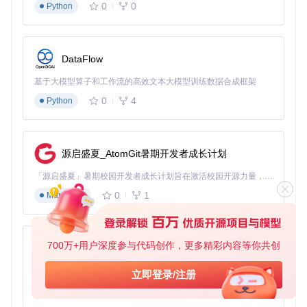
0
0
cd
Python
参数解释
：libgl1-mesa-glx和libglib2.0-0是图像处理必要依
赖，缺少会导致Pillow库报错
DataFlow
🔍
步骤2：创建虚拟环境
基于大模型算子和工作流的高效文本大模型训练数据合成框架
0
4
Python
# 创建并激活虚拟环境
source
 venv/bin/activate

源启盛夏_AtomGit暑期开发者成长计划
# 安装项目依赖
pip install --upgrade pip

「源启盛夏」暑期校园开发者成长计划旨在激活校园开源力量，通过积分激励、认证扶持、资源倾斜等形式，引导高校组织和开发者完成「入驻 — 建项目 — 做贡献 — 获认证 — 得资源」的完整闭环。无论你是想带领社团入驻平台的组织者，还是希望用代码贡献证明自己的开发者，都能在这里找到属于你的成长路径。
0
1
Markdown
错误处理
：若出现"torch.cuda.is_available()返回False"，
需重新安装对应CUDA版本的PyTorch：
700万+用户深度参与代码创作，更多精彩内容等你共创
py-xiaozhi
pip uninstall torch

基于Python的Xiaozhi AI，适用于想要完整Xiaozhi体验而无需拥有专用硬件的用户。
立即登录/注册
0
1
Python
🔍
步骤3：启动服务