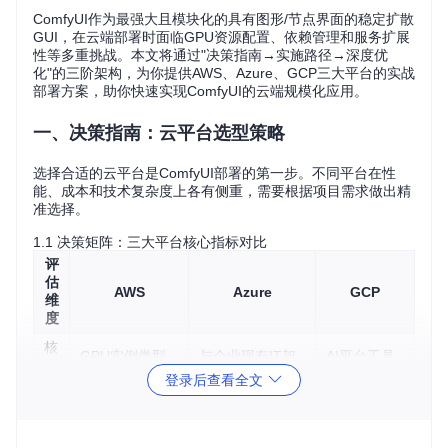
ComfyUI作为最强大且模块化的具有图形/节点界面的稳定扩散
GUI，在云端部署时面临GPU资源配置、依赖管理和服务扩展
性等多重挑战。本文将通过"决策指南→实施路径→深度优
化"的三阶架构，为你提供AWS、Azure、GCP三大平台的实战
部署方案，助你快速实现ComfyUI的云端规模化应用。
一、决策指南：云平台选型策略
选择合适的云平台是ComfyUI部署的第一步。不同平台在性
能、成本和技术复杂度上各有侧重，需要根据项目需求做出精
准选择。
1.1 决策矩阵：三大平台核心指标对比
评
估
AWS
Azure
GCP
维
度
核
GPU实例类型
与企业现有IT架
AI平台工具
心
丰富，弹性扩展
构集成度高，Offi
链完善，适
登录后查看全文
优
能力强
ce生态联动便捷
合研究场景
势
成