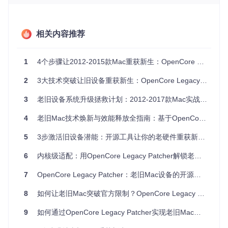
安全保障
：通过OCLP可继续获得关键安全更新支持
功能扩展
：解锁最新应用程序和系统功能支持
数据参考
：根据社区反馈，使用OCLP升级的2015年款Ma
相关内容推荐
cBook Pro在运行macOS Sonoma时，启动速度提升约2
0%，应用响应时间缩短15%。
1
4个步骤让2012-2015款Mac重获新生：OpenCore Legacy Patcher完全指南
OpenCore Legacy Patcher技术原理解析
2
3大技术突破让旧设备重获新生：OpenCore Legacy Patcher实战指南
基础概念：引导级硬件适配
3
老旧设备系统升级拯救计划：2012-2017款Mac实战指南
OpenCore Legacy Patcher的核心原理是在系统引导阶段对硬
件信息进行转换和适配。它通过模拟受支持硬件的特性，使新
4
老旧Mac技术焕新与效能释放全指南：基于OpenCore Legacy Patcher的系统升级方案
的macOS系统能够识别并正常工作在原本不被支持的老旧设
备上。
5
3步激活旧设备潜能：开源工具让你的老硬件重获新生——基于OpenCore Legacy Patcher的系统升级技术指南
三大技术支柱
6
内核级适配：用OpenCore Legacy Patcher解锁老旧Mac硬件潜能的完整方案
硬件信息转换
：将老旧硬件的标识信息转换为新系统可识
别的格式，类似于为设备办理"兼容性身份证"
7
OpenCore Legacy Patcher：老旧Mac设备的开源硬件适配与效能优化指南
驱动注入机制
：为不被原生支持的硬件提供专门的驱动程
序，确保关键组件正常工作
8
如何让老旧Mac突破官方限制？OpenCore Legacy Patcher焕新指南
系统补丁应用
：对macOS内核和关键系统组件进行必要修
改，消除硬件限制
9
如何通过OpenCore Legacy Patcher实现老旧Mac的技术焕新与硬件解放：面向普通用户的开源解决方案
工作流程解析