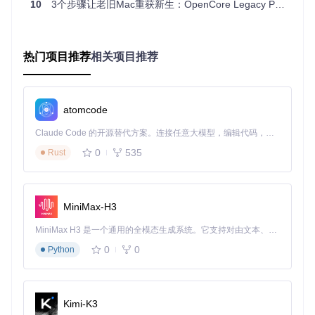
10
3个步骤让老旧Mac重获新生：OpenCore Legacy Patcher全攻略
OCLP的工作流程可分为三个关键阶段：
硬件检测阶段
：工具首先识别设备型号和硬件配置，确定
需要的补丁和驱动
热门项目推荐
相关项目推荐
引导文件生成
：根据检测结果，生成定制化的OpenCore
引导文件和配置
系统适配阶段
：在引导过程中应用硬件补丁，注入必要驱
动，使系统正常加载
atomcode
与传统升级方式的对比
升级方
兼容
操作复
系统完
Claude Code 的开源替代方案。连接任意大模型，编辑代码，运行命令，自动验证 — 全自动执行。用 Rust 构建，极致性能。 ｜ An open-source alternative to Claude Code. Connect any LLM, edit code, run commands, and verify changes — autonomously. Built in Rust for speed. Get Started
硬件支持范围
式
性
杂度
整性
0
535
Rust
官方升
高
低
完整
仅限支持机型
级
OCLP升
广泛支持老旧
中
中
良好
MiniMax-H3
级
机型
第三方
MiniMax H3 是一个通用的全模态生成系统。它支持对由文本、图像、视频和音频组成的多模态上下文进行统一理解，并能生成分辨率高达 2K、时长可达 15 秒的带原生立体声音频的视频。得益于面向任务泛化的系统设计，H3 在预训练阶段就已具备广泛的多模态上下文理解与生成能力，能够出色地执行复杂的多模态指令。
低
高
较差
有限机型
工具
0
0
Python
老旧Mac设备升级的场景化应用
Kimi-K3
设备适配决策树