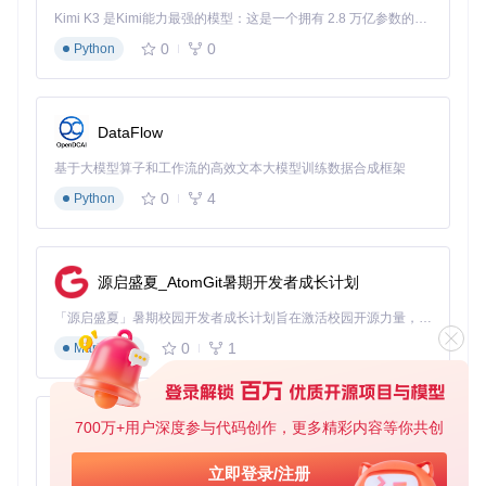
在开始升级前，您需要确定您的设备是否适合使用OCLP进行
Kimi K3 是Kimi能力最强的模型：这是一个拥有 2.8 万亿参数的混合专家（MoE）模型，具备原生视觉理解能力，并支持 100 万 token 的上下文窗口。
升级：
0
0
Python
确定设备型号
：通过"关于本机"获取型号标识符（如MacB
ookPro11,5）
检查硬件配置
：确保至少4GB内存和64GB存储空间
DataFlow
选择目标系统版本
：根据硬件规格选择最合适的macOS版
本
基于大模型算子和工作流的高效文本大模型训练数据合成框架
推荐系统版本矩阵
0
4
Python
2011-2013年机型
（如MacBookAir5,2、iMac13,2）：推荐
macOS Monterey (12.x)
2014-2017年机型
（如MacBookPro12,1、iMac17,1）：推
荐macOS Sonoma (14.x)
源启盛夏_AtomGit暑期开发者成长计划
注意事项
：2GB内存的设备不建议升级到macOS Sonoma
「源启盛夏」暑期校园开发者成长计划旨在激活校园开源力量，通过积分激励、认证扶持、资源倾斜等形式，引导高校组织和开发者完成「入驻 — 建项目 — 做贡献 — 获认证 — 得资源」的完整闭环。无论你是想带领社团入驻平台的组织者，还是希望用代码贡献证明自己的开发者，都能在这里找到属于你的成长路径。
及以上版本，可能导致性能问题。
0
1
Markdown
准备-执行-验证三阶实施流程
准备阶段
硬件准备
：
700万+用户深度参与代码创作，更多精彩内容等你共创
py-xiaozhi
待升级的Mac设备（电量保持在50%以上）
基于Python的Xiaozhi AI，适用于想要完整Xiaozhi体验而无需拥有专用硬件的用户。
16GB以上USB闪存盘（将被格式化）
立即登录/注册