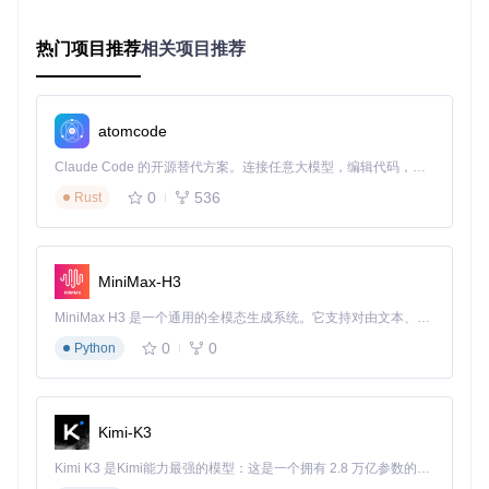
创作场景
：在科幻小说中设计多个星球文明，需要确保各文明
的科技水平、社会结构符合设定逻辑。
热门项目推荐
相关项目推荐
传统问题
：容易出现科技水平前后矛盾，如前期设定某星球无
空间航行能力，后期却出现星际舰队。
智能解决
：多维度一致性检测系统[consistency_checker.py]通
过
do_consistency_check
任务函数，自动校验时间线、科
atomcode
技树、地理设定的统一性，在创作过程中实时预警逻辑矛盾，
使世界观设定错误减少76%。
Claude Code 的开源替代方案。连接任意大模型，编辑代码，运行命令，自动验证 — 全自动执行。用 Rust 构建，极致性能。 ｜ An open-source alternative to Claude Code. Connect any LLM, edit code, run commands, and verify changes — autonomously. Built in Rust for speed. Get Started
0
536
Rust
建立高效创作流程：从环境部署到作品定稿的实
施路径
MiniMax-H3
环境部署与配置
确保系统安装Python 3.9+环境，通过以下命令克隆项目并
MiniMax H3 是一个通用的全模态生成系统。它支持对由文本、图像、视频和音频组成的多模态上下文进行统一理解，并能生成分辨率高达 2K、时长可达 15 秒的带原生立体声音频的视频。得益于面向任务泛化的系统设计，H3 在预训练阶段就已具备广泛的多模态上下文理解与生成能力，能够出色地执行复杂的多模态指令。
安装依赖：
0
0
Python
git 
clone
cd
 AI_NovelGenerator

Kimi-K3
复制
config.example.json
为
config.json
，根据使用
的大语言模型配置API参数
Kimi K3 是Kimi能力最强的模型：这是一个拥有 2.8 万亿参数的混合专家（MoE）模型，具备原生视觉理解能力，并支持 100 万 token 的上下文窗口。
运行
main.py
启动图形界面：
python main.py