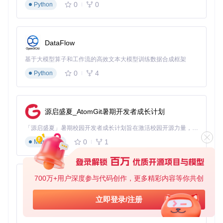
0
0
Python
常见错误排查
：
若出现"API连接失败"，检查网络代理设置或API密钥有效性
如遇依赖包冲突，尝试创建虚拟环境：
python -m venv v
DataFlow
env && source venv/bin/activate
界面显示异常时，确保已安装最新版本的Tkinter：
pip ins
基于大模型算子和工作流的高效文本大模型训练数据合成框架
tall --upgrade tk
0
4
Python
故事框架设计
在主界面"小说参数"标签页完成基础设定：
源启盛夏_AtomGit暑期开发者成长计划
输入故事主题与核心冲突
选择作品类型（玄幻/科幻/现实等）
「源启盛夏」暑期校园开发者成长计划旨在激活校园开源力量，通过积分激励、认证扶持、资源倾斜等形式，引导高校组织和开发者完成「入驻 — 建项目 — 做贡献 — 获认证 — 得资源」的完整闭环。无论你是想带领社团入驻平台的组织者，还是希望用代码贡献证明自己的开发者，都能在这里找到属于你的成长路径。
设置章节数量与预估字数
添加关键角色的核心特征
0
1
Markdown
系统会自动生成初始故事架构，可在"架构设计"标签页进行调
整。建议先确定3-5个关键转折点，这将显著提升后续生成内
容的连贯性。
700万+用户深度参与代码创作，更多精彩内容等你共创
py-xiaozhi
章节创作与优化
基于Python的Xiaozhi AI，适用于想要完整Xiaozhi体验而无需拥有专用硬件的用户。
立即登录/注册
在"章节管理"标签页选择要创作的章节
0
1
Python
填写本章核心事件、出场角色、场景地点等关键信息
点击"生成草稿"按钮，系统将基于前文内容创作初始版本