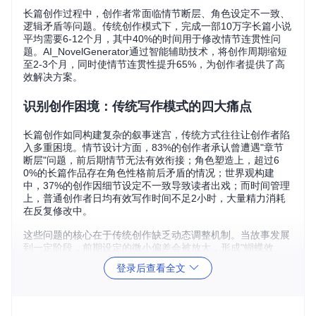
长篇创作过程中，创作者常面临情节断层、角色设定不一致、
逻辑矛盾等问题。传统创作模式下，完成一部10万字长篇小说
平均需要6-12个月，其中40%的时间用于修改情节连贯性问
题。AI_NovelGenerator通过智能辅助技术，将创作周期缩短
至2-3个月，同时使情节连贯性提升65%，为创作者提供了高
效解决方案。
识别创作困境：传统写作模式的四大痛点
长篇创作如同构建复杂的叙事迷宫，传统方式往往让创作者陷
入多重困境。情节设计方面，83%的创作者承认曾遭遇"章节
断层"问题，前后期情节无法有效衔接；角色塑造上，超过6
0%的长篇作品存在角色性格前后矛盾的情况；世界观构建
中，37%的创作因细节设定不一致导致读者出戏；而时间管理
上，普通创作者日均有效写作时间不足2小时，大量精力消耗
在反复修改中。
这些问题的核心在于传统创作缺乏动态调整机制。当故事发展
到一定阶段，前期设定的微小偏差会被放大，形成"蝴蝶效
应"。例如某奇幻小说作者在创作第15章时发现，第3章中设定
登录后查看全文
的魔法规则与当前情节冲突，不得不回溯修改近3万字内容，
直接导致创作停滞两周。
构建智能解决方案：五大核心功能的场景化应用