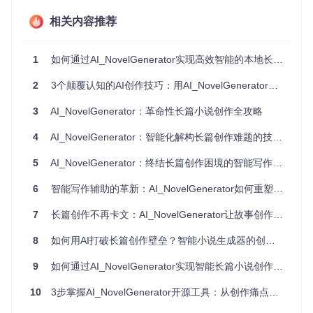
相关内容推荐
实现情节自动衔接
创作场景
：撰写第8章时需要呼应第2章埋下的伏笔，但作者已
1
如何通过AI_NovelGenerator实现高效智能的本地长篇小说创作？
无法清晰记得具体细节。
传统问题
：手动翻阅前文寻找线索，平均耗时47分钟，且可能
2
3个颠覆认知的AI创作技巧：用AI_NovelGenerator打造连贯长篇故事
遗漏关键信息。
智能解决
：通过[novel_generator/vectorstore_utils.py]中的向
3
AI_NovelGenerator：革命性长篇小说创作全攻略
量检索技术，系统自动识别并提取相关伏笔内容，在写作界面
右侧实时展示关联情节，使衔接效率提升80%。该功能通过
ge
t_relevant_context_from_vector_store
4
AI_NovelGenerator：智能化解构长篇创作难题的技术实践
函数实现，基
于语义相似度算法快速定位跨章节关联内容。
5
AI_NovelGenerator：终结长篇创作困境的智能写作革新方案
维护角色一致性
6
智能写作辅助的革新：AI_NovelGenerator如何重塑长篇创作流程
创作场景
：构建一个性格内向的主角，但在紧张情节中误写成
外向反应。
7
长篇创作不再卡文：AI_NovelGenerator让故事创作如行云流水
传统问题
：依赖作者记忆或手动检查，角色性格偏差发现率不
足50%。
8
如何用AI打破长篇创作壁垒？智能小说生成器的创作革新方案
智能解决
：角色成长追踪引擎[novel_generator/blueprint.py]
通过
Novel_architecture_generate
函数建立角色档案，
9
如何通过AI_NovelGenerator实现智能长篇小说创作？完整实践指南
实时监控对话风格、行为模式与设定的一致性，当检测到性格
偏差时自动提示，使角色塑造准确率提升至92%。
10
3步掌握AI_NovelGenerator开源工具：从创作痛点到效率提升的完整指南
保障世界观统一