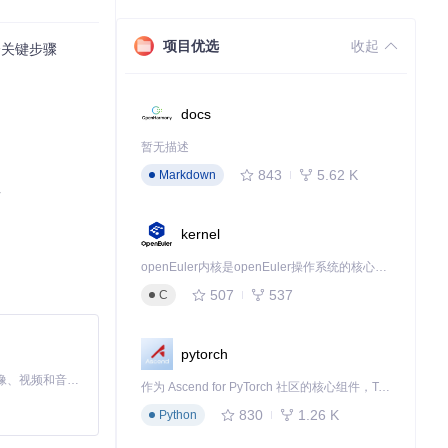
项目优选
收起
个关键步骤
docs
暂无描述
843
5.62 K
Markdown
南
kernel
openEuler内核是openEuler操作系统的核心，既是系统性能与稳定性的基石，也是连接处理器、设备与服务的桥梁。
507
537
C
pytorch
MiniMax H3 是一个通用的全模态生成系统。它支持对由文本、图像、视频和音频组成的多模态上下文进行统一理解，并能生成分辨率高达 2K、时长可达 15 秒的带原生立体声音频的视频。得益于面向任务泛化的系统设计，H3 在预训练阶段就已具备广泛的多模态上下文理解与生成能力，能够出色地执行复杂的多模态指令。
作为 Ascend for PyTorch 社区的核心组件，TorchNPU 是昇腾专为 PyTorch 打造的深度学习适配插件，使 PyTorch 框架能够直接调用昇腾 NPU，为开发者提供昇腾 AI 处理器的超强算力。
830
1.26 K
Python