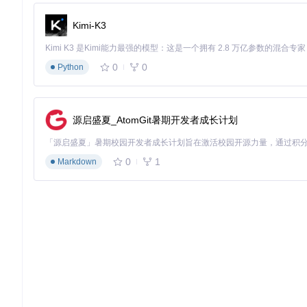
Kimi-K3
0
0
Python
源启盛夏_AtomGit暑期开发者成长计划
0
1
Markdown