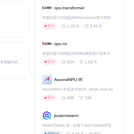
ops-transformer
本项目是CANN提供的transformer类大模型算子库，实现网络在NPU上加速计算。
1.03 K
2.42 K
C++
ops-nn
本项目是CANN提供的神经网络类计算算子库，实现网络在NPU上加速计算。
834
1.65 K
C++
基于Python的Xiaozhi AI，适用于想要完整Xiaozhi体验而无需拥有专用硬件的用户。
AscendNPU-IR
AscendNPU-IR是基于MLIR（Multi-Level Intermediate Representation）构建的，面向昇腾亲和算子编译时使用的中间表示，提供昇腾完备表达能力，通过编译优化提升昇腾AI处理器计算效率，支持通过生态框架使能昇腾AI处理器与深度调优
496
336
C++
jiuwenswarm
JiuwenSwarm 是一款基于openJiuwen开发的智能AI Agent，它能够将大语言模型的强大能力，通过你日常使用的各类通讯应用，直接延伸至你的指尖。
3.15 K
841
Python