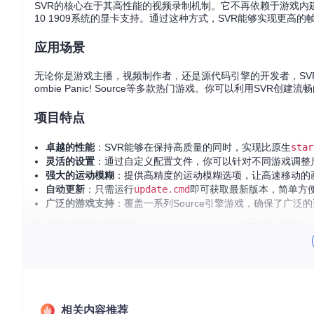
SVR的核心在于其高性能的视频录制机制。它不再依赖于游戏内建的录制系统
10 1909系统的显卡支持。通过这种方式，SVR能够实现更高
应用场景
无论你是游戏主播，视频制作者，还是源代码引擎的开发者，SVR都能满足你的需
ombie Panic! Source等多款热门游戏。你可以利用SV
项目特点
卓越的性能
：SVR能够在保持高质量的同时，实现比原生
star
灵活的设置
：通过自定义配置文件，你可以针对不同游戏调整
强大的运动模糊
：提供高精度的运动模糊选项，让高速移动的
自动更新
：只需运行
update.cmd
即可获取最新版本，简单方
广泛的游戏支持
：覆盖一系列Source引擎游戏，确保了广泛
为了更好地理解和利用Source Video Render，你可以
让SVR助你一臂之力！
[
立即下载Source Video Render
](
https://github.com/crashfo
[
加入我们的Discord社区
](
https://discord.gg/5t8D68c
相关内容推荐