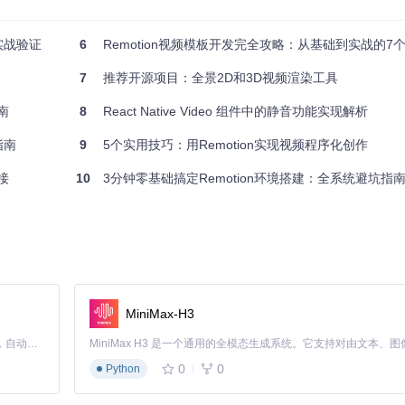
实战验证
6
Remotion视频模板开发完全攻略：从基础到实战的7
7
推荐开源项目：全景2D和3D视频渲染工具
南
8
React Native Video 组件中的静音功能实现解析
指南
9
5个实用技巧：用Remotion实现视频程序化创作
接
10
3分钟零基础搞定Remotion环境搭建：全系统避坑指
MiniMax-H3
Claude Code 的开源替代方案。连接任意大模型，编辑代码，运行命令，自动验证 — 全自动执行。用 Rust 构建，极致性能。 ｜ An open-source alternative to Claude Code. Connect any LLM, edit code, run commands, and verify changes — autonomously. Built in Rust for speed. Get Started
0
0
Python