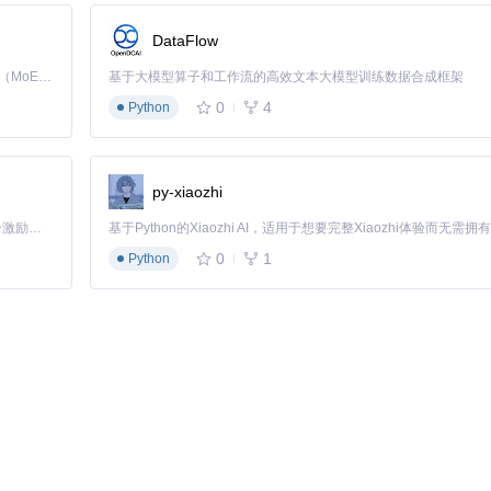
DataFlow
Kimi K3 是Kimi能力最强的模型：这是一个拥有 2.8 万亿参数的混合专家（MoE）模型，具备原生视觉理解能力，并支持 100 万 token 的上下文窗口。
基于大模型算子和工作流的高效文本大模型训练数据合成框架
0
4
Python
py-xiaozhi
「源启盛夏」暑期校园开发者成长计划旨在激活校园开源力量，通过积分激励、认证扶持、资源倾斜等形式，引导高校组织和开发者完成「入驻 — 建项目 — 做贡献 — 获认证 — 得资源」的完整闭环。无论你是想带领社团入驻平台的组织者，还是希望用代码贡献证明自己的开发者，都能在这里找到属于你的成长路径。
0
1
Python