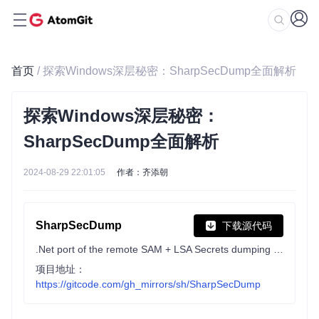
首页
/ 探索Windows深层秘密：SharpSecDump全面解析
探索Windows深层秘密：
SharpSecDump全面解析
2024-08-29 22:01:05
作者：齐添朝
SharpSecDump
下载源代码
.Net port of the remote SAM + LSA Secrets dumping functionality of impacket's secretsdump.py
项目地址：
https://gitcode.com/gh_mirrors/sh/SharpSecDump