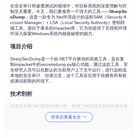
在安全审计和渗透测试的领域中，对目标系统的深度理解与控
制至关重要。今天，我们要推荐一个强大的工具——
SharpSe
cDump
，这是一款专为.Net环境设计的远程SAM（Security A
ccount Manager）+ LSA（Local Security Authority）密钥转
储工具。源自于著名的impacket库，它为你提供了在授权环境
中深入探索Windows系统内核级秘密的能力。
项目介绍
SharpSecDump是一个由.NET平台驱动的高效工具，旨在复
制impacket中的secretsdump.py核心功能。通过这款工具，安
全研究人员可以在默认的当前用户上下文中运行，进行远程或
本地的安全审计。但请注意，这个工具应仅用于你拥有所有权
或测试权限的环境下。
技术剖析
此项目利用.NET框架的强大性，实现了对远程主机的快速并发
枚举（默认支持10线程），通过精确的API调用，绕过一些系
登录后查看全文
统限制，实现SAM和SECURITY注册表蜂巢的提取。尽管尚未
集成NTDS.dit文件解析或DCSync功能，SharpSecDump在当
前版本已经足够强大，满足了许多高级安全操作需求。