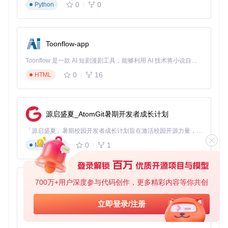
0
0
Python
在打开的界面中粘贴知乎内容链接，点击"开始处理"按钮
处理完成后，在output目录中找到生成的Epub文件
Toonflow-app
常见问题解答
Toonflow 是一款 AI 短剧漫剧工具，能够利用 AI 技术将小说自动转化为剧本，并结合 AI 生成的图片和视频，实现高效的短剧创作。借助 Toonflow，可以轻松完成从文字到影像的全流程，让短剧制作变得更加智能与便捷。
Q: 运行时提示"网络请求失败"怎么办？
0
16
HTML
A: 这通常是由于网络连接问题或请求频率限制导致的。你可以
尝试在config.json中调整"requestInterval"参数（建议设置为3
000-5000毫秒），或检查网络代理设置。
源启盛夏_AtomGit暑期开发者成长计划
Q: 生成的电子书缺少部分图片怎么办？
A: 知乎部分图片采用防盗链机制，你可以在配置文件中启用"i
「源启盛夏」暑期校园开发者成长计划旨在激活校园开源力量，通过积分激励、认证扶持、资源倾斜等形式，引导高校组织和开发者完成「入驻 — 建项目 — 做贡献 — 获认证 — 得资源」的完整闭环。无论你是想带领社团入驻平台的组织者，还是希望用代码贡献证明自己的开发者，都能在这里找到属于你的成长路径。
mageForceDownload"选项，强制下载所有图片资源。
0
1
Markdown
Q: 如何实现定期自动备份知乎内容？
A: 你可以结合系统定时任务（如crontab）和zhihuhelp的命令
行模式，设置定期执行的自动化脚本，实现内容的定时备份。
700万+用户深度参与代码创作，更多精彩内容等你共创
AionUi
应用案例分享
免费、本地、开源的 24/7 全天候 Cowork 应用，以及适用于 Gemini CLI、Claude Code、Codex、OpenCode、Qwen Code、Goose CLI、Auggie 等的 OpenClaw | 🌟 喜欢就点star吧
立即登录/注册
案例一：学术研究者的文献管理
0
6
TypeScript
某高校研究生小王使用zhihuhelp整理"人工智能"相关话题下的