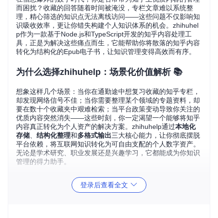
而困扰？收藏的回答随着时间被淹没，专栏文章难以系统整
理，精心筛选的知识点无法离线访问——这些问题不仅影响知
识吸收效率，更让你错失构建个人知识体系的机会。zhihuhel
p作为一款基于Node.js和TypeScript开发的知乎内容处理工
具，正是为解决这些痛点而生，它能帮助你将散落的知乎内容
转化为结构化的Epub电子书，让知识管理变得高效而有序。
为什么选择zhihuhelp：场景化价值解析 📚
想象这样几个场景：当你在通勤途中想复习收藏的知乎专栏，
却发现网络信号不佳；当你需要整理某个领域的专题资料，却
要在数十个收藏夹中艰难检索；当平台政策变动导致你关注的
优质内容突然消失——这些时刻，你一定渴望一个能够将知乎
内容真正转化为个人资产的解决方案。zhihuhelp通过
本地化
存储
、
结构化整理
和
多格式输出
三大核心能力，让你彻底摆脱
平台依赖，将互联网知识转化为可自由支配的个人数字资产。
无论是学术研究、职业发展还是兴趣学习，它都能成为你知识
管理的得力助手。
登录后查看全文
痛点解决指南：zhihuhelp功能实战
痛点一：内容分散难以整合 → 全类型内容抓取