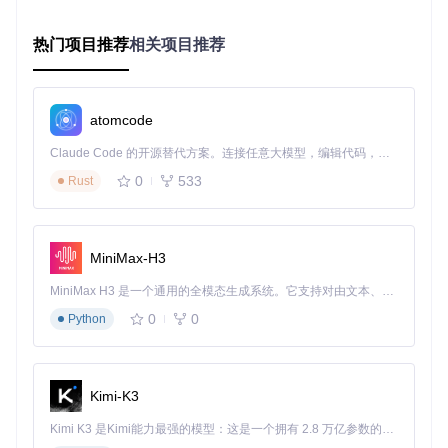
从安装到使用：zhihuhelp快速上手指南
热门项目推荐
相关项目推荐
环境准备
确保你的系统已安装Node.js（v14+）和npm包管理器。这是
运行zhihuhelp的基础环境，如果你还没有安装，可以访问Nod
atomcode
e.js官网获取最新版本。
Claude Code 的开源替代方案。连接任意大模型，编辑代码，运行命令，自动验证 — 全自动执行。用 Rust 构建，极致性能。 ｜ An open-source alternative to Claude Code. Connect any LLM, edit code, run commands, and verify changes — autonomously. Built in Rust for speed. Get Started
项目部署
0
533
Rust
打开终端，执行以下命令克隆项目代码库：
git 
clone
进入项目目录并安装依赖：
MiniMax-H3
cd
MiniMax H3 是一个通用的全模态生成系统。它支持对由文本、图像、视频和音频组成的多模态上下文进行统一理解，并能生成分辨率高达 2K、时长可达 15 秒的带原生立体声音频的视频。得益于面向任务泛化的系统设计，H3 在预训练阶段就已具备广泛的多模态上下文理解与生成能力，能够出色地执行复杂的多模态指令。
配置与使用
0
0
Python
复制示例配置文件并根据需求修改：
cp
编辑config.json文件，设置电子书标题、作者信息、内容
Kimi-K3
来源等参数
启动应用程序：
Kimi K3 是Kimi能力最强的模型：这是一个拥有 2.8 万亿参数的混合专家（MoE）模型，具备原生视觉理解能力，并支持 100 万 token 的上下文窗口。