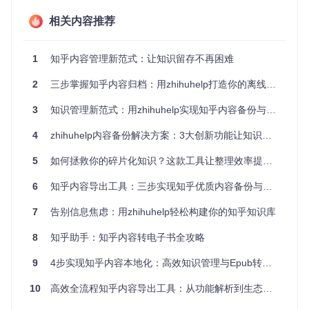
相关内容推荐
你是否经历过想整理某个主题的内容时，需要分别处理回答、
文章、专栏等不同类型的内容？zhihuhelp的
多类型内容抓取
引擎
完美解决了这个问题。它支持知乎回答、文章、专栏、话
题、收藏夹等全类型内容的批量获取，通过统一的任务配置系
1
知乎内容管理新范式：让知识留存不再困难
统，让你只需一次操作就能完成多源内容的整合。使用效果：
原本需要3小时手动复制粘贴的内容，现在只需5分钟配置即可
2
三步掌握知乎内容归档：用zhihuhelp打造你的离线知识库
自动完成抓取。
3
知识管理新范式：用zhihuhelp实现知乎内容备份与体系化构建
痛点二：格式混乱阅读体验差 → 智能排版引擎
4
zhihuhelp内容备份解决方案：3大创新功能让知识管理效率提升80%
从网页上复制的内容往往格式错乱，图片丢失，严重影响阅读
体验。zhihuhelp内置的
智能排版优化系统
会自动处理文本格
5
如何拯救你的碎片化知识？这款工具让整理效率提升10倍
式、调整图片布局、生成目录结构，确保最终输出的电子书符
合专业出版标准。使用效果：生成的Epub文件可在任何电子
6
知乎内容导出工具：三步实现知乎优质内容备份与电子书制作
书阅读器上完美展示，图文排版清晰有序，阅读体验媲美正式
出版物。
7
告别信息焦虑：用zhihuhelp轻松构建你的知乎知识库
痛点三：大量内容处理耗时 → 批量任务管理
8
知乎助手：知乎内容转电子书全攻略
面对成百上千条收藏内容，手动处理几乎是不可能完成的任
务。zhihuhelp的
批量任务队列
支持同时创建多个处理任务，
9
4步实现知乎内容本地化：高效知识管理与Epub转换全指南
可设置优先级和执行顺序，并提供详细的进度监控。使用效
果：一次配置即可处理上百个知乎链接，后台自动运行，完成
10
高效全流程知乎内容导出工具：从功能解析到生态扩展
后自动通知，让你专注于内容本身而非机械操作。