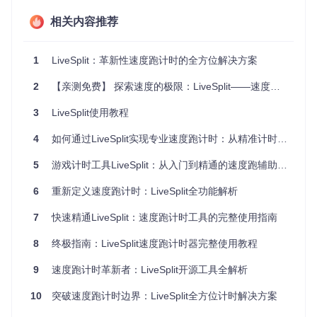
分析的广阔领域。
相关内容推荐
项目特点
1
LiveSplit：革新性速度跑计时的全方位解决方案
高效稳定
：利用Rust优化的内存管理，保证计时的准确性
2
和程序的稳定性。
【亲测免费】 探索速度的极限：LiveSplit——速度跑者的计时神器
广泛兼容
：不局限于单一语言，多语言的API支持让更多的
3
LiveSplit使用教程
开发者能加入速度跑技术的创新行列。
文档齐全
：详尽的多语言API文档，加速开发进程，降低学
4
如何通过LiveSplit实现专业速度跑计时：从精准计时到社区竞赛的全流程解决方案
习成本。
跨平台部署
：无论是在Web端、移动设备、还是传统桌面
5
游戏计时工具LiveSplit：从入门到精通的速度跑辅助指南
应用，
livesplit-core
都能轻松适配。
社区活跃
：围绕项目有一群充满激情的开发者和速度跑爱
6
重新定义速度跑计时：LiveSplit全功能解析
好者，持续推动项目进步。
7
快速精通LiveSplit：速度跑计时工具的完整使用指南
livesplit-core
不仅仅是一个技术图书馆，它是速度跑文化与
技术创新碰撞的火花，邀请每一位渴望挑战自我，探索极限的
8
终极指南：LiveSplit速度跑计时器完整使用教程
开发者和玩家，一起加入这场技术与速度的盛宴。通过集成
liv
esplit-core
，您的应用或服务将获得专业级别的时间管理能
9
速度跑计时革新者：LiveSplit开源工具全解析
力，开启全新的速度跑体验之旅。立即下载并探索，下一个速
度传奇或许就由您来书写！
10
突破速度跑计时边界：LiveSplit全方位计时解决方案