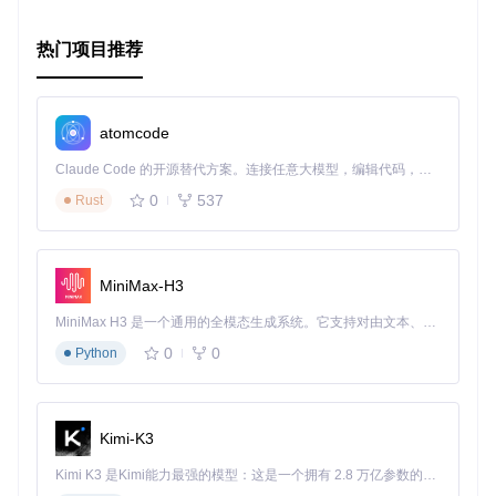
热门项目推荐
atomcode
Claude Code 的开源替代方案。连接任意大模型，编辑代码，运行命令，自动验证 — 全自动执行。用 Rust 构建，极致性能。 ｜ An open-source alternative to Claude Code. Connect any LLM, edit code, run commands, and verify changes — autonomously. Built in Rust for speed. Get Started
0
537
Rust
MiniMax-H3
MiniMax H3 是一个通用的全模态生成系统。它支持对由文本、图像、视频和音频组成的多模态上下文进行统一理解，并能生成分辨率高达 2K、时长可达 15 秒的带原生立体声音频的视频。得益于面向任务泛化的系统设计，H3 在预训练阶段就已具备广泛的多模态上下文理解与生成能力，能够出色地执行复杂的多模态指令。
0
0
Python
Kimi-K3
Kimi K3 是Kimi能力最强的模型：这是一个拥有 2.8 万亿参数的混合专家（MoE）模型，具备原生视觉理解能力，并支持 100 万 token 的上下文窗口。