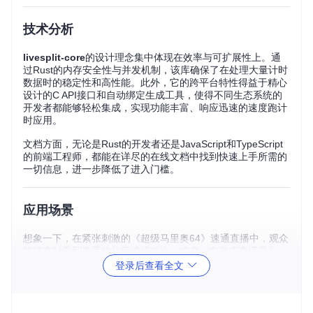
技术分析
livesplit-core
的设计理念集中体现在效率与可扩展性上。通
过Rust的内存安全性与并发机制，该库确保了在处理大量计时
数据时的稳定性和高性能。此外，它的跨平台特性得益于精心
设计的C API接口和自动绑定生成工具，使得不同生态系统的
开发者都能够轻松集成，实现功能丰富、响应迅速的速度跑计
时应用。
文档方面，无论是Rust的开发者还是JavaScript和TypeScript
的前端工程师，都能在详尽的在线文档中找到快速上手所需的
一切信息，进一步降低了进入门槛。
应用场景
想象一下，在紧张刺激的《超级马里奥64》速通直播中，观众
能够实时看到选手的分段成绩对比；或者，在游戏直播平台
上，
livesplit-core
驱动的插件无缝集成至OBS，为数万观众
登录后查看全文
提供专业级别的计时展示。不仅如此，
livesplit-core
也被广
泛应用于时间记录软件如
splits.io
的数据解析，以及专业级的
终端计时工具
chronos
，覆盖了从桌面到云端，从游戏到数据