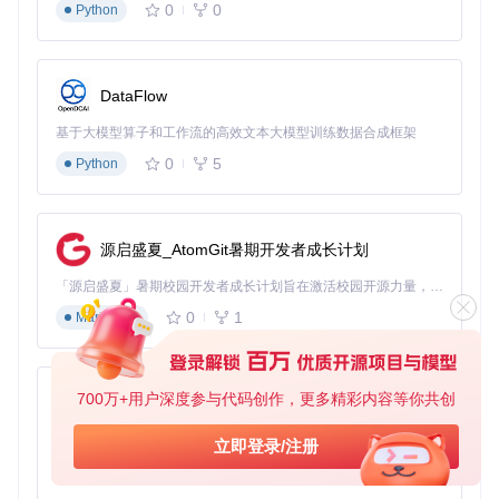
0
0
Python
DataFlow
基于大模型算子和工作流的高效文本大模型训练数据合成框架
0
5
Python
源启盛夏_AtomGit暑期开发者成长计划
「源启盛夏」暑期校园开发者成长计划旨在激活校园开源力量，通过积分激励、认证扶持、资源倾斜等形式，引导高校组织和开发者完成「入驻 — 建项目 — 做贡献 — 获认证 — 得资源」的完整闭环。无论你是想带领社团入驻平台的组织者，还是希望用代码贡献证明自己的开发者，都能在这里找到属于你的成长路径。
0
1
Markdown
700万+用户深度参与代码创作，更多精彩内容等你共创
py-xiaozhi
基于Python的Xiaozhi AI，适用于想要完整Xiaozhi体验而无需拥有专用硬件的用户。
立即登录/注册
0
1
Python