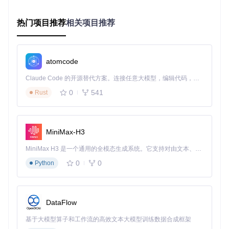
报告生成
：5秒内输出结构化检测报告，较人工分析效率提
升
8倍
热门项目推荐
相关项目推荐
实践表明，该方案使质检环节人力成本降低40%，漏检率从
5%降至0.8%。
核心价值小结：制造业质检效率提升8倍，漏检率显著降低
atomcode
落地案例：金融文档智能解析
Claude Code 的开源替代方案。连接任意大模型，编辑代码，运行命令，自动验证 — 全自动执行。用 Rust 构建，极致性能。 ｜ An open-source alternative to Claude Code. Connect any LLM, edit code, run commands, and verify changes — autonomously. Built in Rust for speed. Get Started
银行信用卡申请流程优化案例：
0
541
Rust
传统流程
：人工核对身份证、收入证明等5类文档，平均耗
时12分钟/单
MoE方案
：DeepSeek-VL2-Tiny（10亿激活参数）实现：
MiniMax-H3
多语言OCR识别准确率99.2%
表格数据提取错误率2.3%
MiniMax H3 是一个通用的全模态生成系统。它支持对由文本、图像、视频和音频组成的多模态上下文进行统一理解，并能生成分辨率高达 2K、时长可达 15 秒的带原生立体声音频的视频。得益于面向任务泛化的系统设计，H3 在预训练阶段就已具备广泛的多模态上下文理解与生成能力，能够出色地执行复杂的多模态指令。
整体处理时间压缩至90秒/单
0
0
Python
核心价值小结：金融文档处理效率提升8倍，错误率低于3%
技术验证：权威测评表现
DataFlow
在国际多模态评测集MMBench上：
基于大模型算子和工作流的高效文本大模型训练数据合成框架
视觉问答任务准确率：86.4%（领先同类模型5.7%）