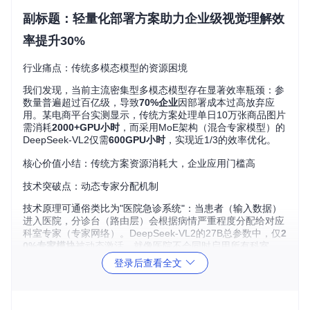
副标题：轻量化部署方案助力企业级视觉理解效
率提升30%
行业痛点：传统多模态模型的资源困境
我们发现，当前主流密集型多模态模型存在显著效率瓶颈：参
数量普遍超过百亿级，导致
70%企业
因部署成本过高放弃应
用。某电商平台实测显示，传统方案处理单日10万张商品图片
需消耗
2000+GPU小时
，而采用MoE架构（混合专家模型）的
DeepSeek-VL2仅需
600GPU小时
，实现近1/3的效率优化。
核心价值小结：传统方案资源消耗大，企业应用门槛高
技术突破点：动态专家分配机制
技术原理可通俗类比为"医院急诊系统"：当患者（输入数据）
进入医院，分诊台（路由层）会根据病情严重程度分配给对应
科室专家（专家网络）。DeepSeek-VL2的27B总参数中，仅
2
0%专家模块
被动态激活，就像医院不会同时启用所有科室，
却能高效处理各类病例。
登录后查看全文
核心参数：
总参数量：270亿