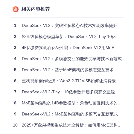
激活参数量：45亿（标准版）
相关内容推荐
专家网络数量：32个
动态路由准确率：92.3%
1
DeepSeek-VL2：突破性多模态AI技术实现效率提升30%的跨场景应用
核心价值小结：选择性激活参数，平衡性能与资源消耗
核心优势：三层次效能提升
2
轻量级多模态模型革新：DeepSeek-VL2-Tiny 10亿参数突破边缘智能交互瓶颈
计算效率
：推理速度提升30%，同等任务耗时从500ms压缩
3
45亿参数实现百亿级性能：DeepSeek-VL2用MoE架构颠覆多模态效率瓶颈
至350ms
成本控制
：硬件投入降低60%，中小企业部署成本从百万级
4
DeepSeek-VL2：多模态交互的能效变革与技术新范式
降至40万内
场景适配
：支持1024×1024分辨率图像输入，分块处理延迟
5
DeepSeek-VL2：基于MoE架构的多模态交互技术创新实践
<200ms
6
重构视频创作经济：Wan2.2-TI2V-5B如何让消费级GPU实现电影级叙事
核心价值小结：效率、成本、适配性三维度突破
落地案例：制造业质检流程优化
7
DeepSeek-VL2-Tiny：10亿参数开启多模态交互轻量化新纪元
某汽车零部件厂商引入DeepSeek-VL2-Small（28亿激活参
8
MoE架构驱动的14B参数模型：角色动画复刻技术的范式突破与行业价值重构
数）后，实现质检流程革新：
9
DeepSeek-VL2：MoE架构驱动的多模态交互新范式
图像采集
：高清相机拍摄零件表面（分辨率800×600）
缺陷识别
：模型自动定位划痕、凹陷等瑕疵，准确率达98.
10
2025+万象AI视频生成技术全解析：如何用MoE架构解锁创作新可能
7%