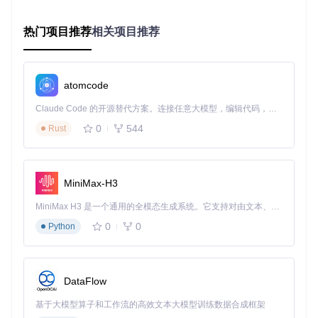
Sudachi采用Vulkan图形API作为渲染后端，通过多线程渲染架
构充分利用现代GPU的并行处理能力。这一设计就像一家高效
热门项目推荐
相关项目推荐
的餐厅厨房，多个厨师（线程）同时处理不同的订单（渲染任
务），而不是按顺序等待前一个任务完成。
关键技术点：
atomcode
FSR超分辨率技术
：通过智能缩放算法，在保持60fps帧率
Claude Code 的开源替代方案。连接任意大模型，编辑代码，运行命令，自动验证 — 全自动执行。用 Rust 构建，极致性能。 ｜ An open-source alternative to Claude Code. Connect any LLM, edit code, run commands, and verify changes — autonomously. Built in Rust for speed. Get Started
的同时提升画面分辨率
0
544
Rust
异步着色器编译
：避免传统同步编译导致的游戏卡顿
多级缓存系统
：减少重复计算，提高图形资源利用率
实践指南：从零开始的模拟器搭建之旅
MiniMax-H3
如何获取与配置开发环境？——多平台准备方案
MiniMax H3 是一个通用的全模态生成系统。它支持对由文本、图像、视频和音频组成的多模态上下文进行统一理解，并能生成分辨率高达 2K、时长可达 15 秒的带原生立体声音频的视频。得益于面向任务泛化的系统设计，H3 在预训练阶段就已具备广泛的多模态上下文理解与生成能力，能够出色地执行复杂的多模态指令。
Windows平台
0
0
Python
必备工具：Visual Studio 2022或更高版本（需安装C++桌
面开发组件）
依赖管理：系统会通过CMake自动下载并配置所需依赖库
Linux平台
DataFlow
基础依赖：CMake 3.16+、GCC 10+或Clang 12+
图形依赖：Vulkan SDK、SDL2开发库
基于大模型算子和工作流的高效文本大模型训练数据合成框架
代码获取