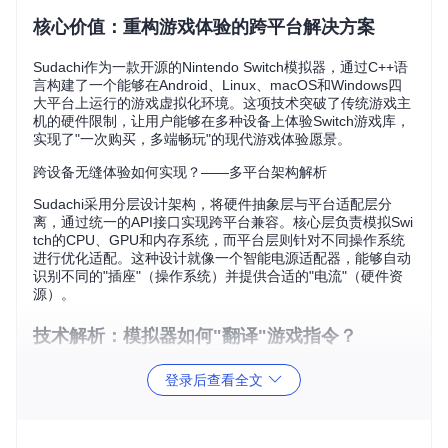
核心价值：重构游戏体验的跨平台解决方案
Sudachi作为一款开源的Nintendo Switch模拟器，通过C++语
言构建了一个能够在Android、Linux、macOS和Windows四
大平台上运行的游戏虚拟化环境。这项技术突破了传统游戏主
机的硬件限制，让用户能够在多种设备上体验Switch游戏库，
实现了"一次购买，多端畅玩"的现代游戏体验愿景。
跨设备无缝体验如何实现？——多平台架构解析
Sudachi采用分层设计架构，将硬件抽象层与平台适配层分
离，通过统一的API接口实现跨平台兼容。核心层负责模拟Swi
tch的CPU、GPU和内存系统，而平台层则针对不同操作系统
进行优化适配。这种设计就像一个智能电源适配器，能够自动
识别不同的"插座"（操作系统）并提供合适的"电流"（硬件资
源）。
技术解析：模拟器如何"翻译"游戏指令？
指令翻译的黑箱：CPU模拟核心原理
登录后查看全文
Switch游戏运行在定制的ARM架构处理器上，而Sudachi需要
在x86或ARM架构的设备上模拟这种处理器的行为。这一过程
类似于一位精通两种语言的翻译官，将Switch的"指令语言"实