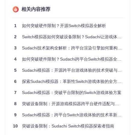
时翻译成目标设备能够理解的"机器语言"。
相关内容推荐
核心代码示例（指令执行循环）：
1
如何突破硬件限制？开源Switch模拟器全解析
// src/core/core.cpp
void
Core::RunLoop
()
{

2
Switch模拟器如何突破设备限制？Sudachi让游戏体验无缝跨平台
while
 (is_running) {

// 从内存读取下一条指令（类似翻译官接收原文）
3
Sudachi技术架构全解析：跨平台渲染引擎如何重构Switch游戏体验
        u32 instruction = memory.
Read32
(pc);

        pc += 
4
;  
// 移动程序计数器到下一条指令
4
如何突破硬件限制？Sudachi跨平台Switch模拟器全攻略
// 解码并执行指令（翻译并传达指令）
5
Sudachi模拟器：开源跨平台游戏体验的技术突破与实践指南
DecodeAndExecute
(instruction);

6
探索Sudachi模拟器：革新性Switch游戏体验的全方位解决方案
// 更新系统时间，保持与真实硬件同步
UpdateSystemTime
();

7
Sudachi模拟器：突破平台限制的Switch游戏体验方案
    }

8
突破设备限制：开源游戏模拟器跨平台硬件适配与优化全指南
这段代码实现了模拟器的核心循环，通过不断读取、解码和执
9
Sudachi模拟器：跨平台Switch游戏体验的技术革新与实践指南
行指令，模拟Switch CPU的运行过程。每条指令的处理都需要
考虑不同架构间的差异，确保游戏逻辑的正确执行。
10
突破设备限制：Sudachi Switch模拟器探索者指南
性能瓶颈如何突破？——Vulkan渲染架构解析