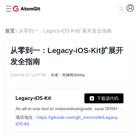
首页
/ 从零到一：Legacy-iOS-Kit扩展开发全指南
从零到一：Legacy-iOS-Kit扩展开
发全指南
2026-04-07 12:07:59
作者：劳婵绚Shirley
Legacy-iOS-Kit
下载源代码
An all-in-one tool to restore/downgrade, save SHSH blobs, jailbreak legacy iOS devices, and more
项目地址：
https://gitcode.com/gh_mirrors/le/Legacy-
iOS-Kit