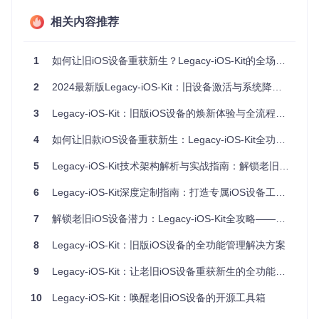
模块化设计就像乐高积木系统：如何快速搭建新功能？
相关内容推荐
Legacy-iOS-Kit采用"功能模块+工具链"的双层架构。核心脚本
restore.sh
包含23个独立功能模块，通过函数封装实现低耦
1
如何让旧iOS设备重获新生？Legacy-iOS-Kit的全场景解决方案
合设计。例如
file_extract
函数处理各类归档文件，
select
_option
实现交互式菜单，开发者可以像组合乐高积木一样复
2
2024最新版Legacy-iOS-Kit：旧设备激活与系统降级工具全攻略
用这些模块。以下是创建新功能模块的基础模板：
3
Legacy-iOS-Kit：旧版iOS设备的焕新体验与全流程方案
# 新功能模块示例：自定义设备信息检测
device_custom_detection
4
如何让旧款iOS设备重获新生：Legacy-iOS-Kit全功能使用指南
() {

log
"Running custom hardware detection"
5
Legacy-iOS-Kit技术架构解析与实战指南：解锁老旧iOS设备的无限可能
# 调用核心API获取设备基础信息
local
 base_info=$(
$ideviceinfo
 -k ProductType)

6
Legacy-iOS-Kit深度定制指南：打造专属iOS设备工具链
# 扩展检测逻辑
7
解锁老旧iOS设备潜力：Legacy-iOS-Kit全攻略——复古玩家与开发者必备工具
if
 [[ 
$base_info
 == 
"iPhone5,1"
 ]]; 
then
log
"Detected iPhone 5 (GSM), applying custom bat
8
Legacy-iOS-Kit：旧版iOS设备的全功能管理解决方案
        apply_battery_patch 
# 调用自定义优化函数
fi
9
Legacy-iOS-Kit：让老旧iOS设备重获新生的全功能管理工具
return
 0

10
Legacy-iOS-Kit：唤醒老旧iOS设备的开源工具箱