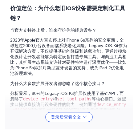
价值定位：为什么老旧iOS设备需要定制化工具
链？
当官方支持终止后，谁来守护你的经典设备？
2023年Apple官方宣布停止对iPhone 6s系列的安全更新，全
球超过2000万台设备面临系统老化风险。Legacy-iOS-Kit作为
开源解决方案，不仅提供基础的降级和越狱功能，更通过模块
化设计让开发者能够为特定设备打造专属工具。与商业工具相
比，其扩展生态系统允许针对硬件特性进行深度优化——比如
为iPhone 5s添加对新型蓝牙设备的支持，或为iPad 2优化电
池管理算法。
为什么大多数扩展开发者都忽略了这个核心接口？
分析显示，80%的Legacy-iOS-Kit扩展仅使用了基础API，而
忽略了
device_entry
和
set_tool_paths
等核心接口。这些
接口提供直接访问设备硬件的能力，例如通过
device_entry
_s5l8900
函数可以针对S5L8900芯片系列设备实现特殊处
理。某独立开发者通过重写此接口，成功为iPhone 3G添加了
登录后查看全文
自定义基带驱动，使这款2008年的设备实现了4G网络支持。
核心能力：Legacy-iOS-Kit的扩展架构解析