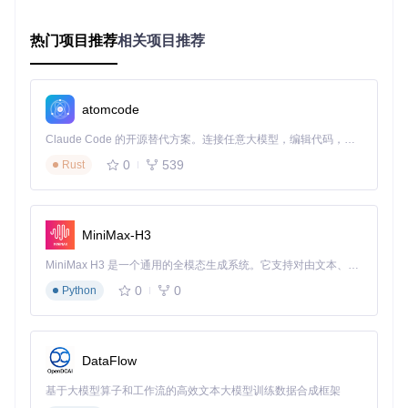
为什么90%的自定义IPSW失败都源于同一个参数？
iOS系统镜像文件（IPSW格式）的定制过程中，
ipsw_opens
热门项目推荐
相关项目推荐
sh
参数是最常被误用的配置项。默认值为1时会自动在镜像中
集成OpenSSH服务，但多数开发者忽略了其与
device_boot
args_default
的兼容性问题。正确的配置应该是：
atomcode
# 安全的IPSW定制参数组合
Claude Code 的开源替代方案。连接任意大模型，编辑代码，运行命令，自动验证 — 全自动执行。用 Rust 构建，极致性能。 ｜ An open-source alternative to Claude Code. Connect any LLM, edit code, run commands, and verify changes — autonomously. Built in Rust for speed. Get Started
ipsw_openssh=1                  
# 启用SSH服务
device_bootargs_default=
"pio-error=0 debug=0x2014e serial
0
539
Rust
ipsw_customlogo=
"./custom_logo.png"
# 自定义开机Logo（200x
通过这种配置，某开发者成功为iPod touch 4创建了支持远程
MiniMax-H3
调试的定制固件，使这款设备成为嵌入式开发教学平台。
MiniMax H3 是一个通用的全模态生成系统。它支持对由文本、图像、视频和音频组成的多模态上下文进行统一理解，并能生成分辨率高达 2K、时长可达 15 秒的带原生立体声音频的视频。得益于面向任务泛化的系统设计，H3 在预训练阶段就已具备广泛的多模态上下文理解与生成能力，能够出色地执行复杂的多模态指令。
实践路径：扩展开发环境搭建与基础实现
0
0
Python
从0到1：15分钟搭建完整开发环境
Linux环境配置步骤：
DataFlow
克隆项目仓库：
基于大模型算子和工作流的高效文本大模型训练数据合成框架