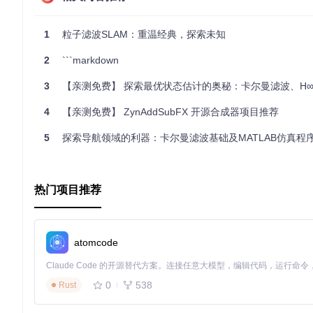
1
粒子滤波SLAM：重温经典，探索未知
2
```markdown
3
【亲测免费】 探索最优状态估计的奥秘：卡尔曼滤波、H∞滤波与非线性滤
4
【亲测免费】 ZynAddSubFX 开源合成器项目推荐
5
探索导航领域的利器：卡尔曼滤波基础及MATLAB仿真程
热门项目推荐
atomcode
0
538
Rust