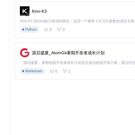
Kimi-K3
0
0
Python
源启盛夏_AtomGit暑期开发者成长计划
0
1
Markdown