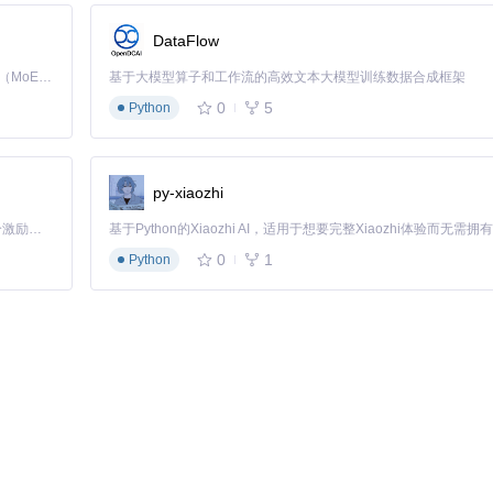
DataFlow
Kimi K3 是Kimi能力最强的模型：这是一个拥有 2.8 万亿参数的混合专家（MoE）模型，具备原生视觉理解能力，并支持 100 万 token 的上下文窗口。
基于大模型算子和工作流的高效文本大模型训练数据合成框架
0
5
Python
py-xiaozhi
「源启盛夏」暑期校园开发者成长计划旨在激活校园开源力量，通过积分激励、认证扶持、资源倾斜等形式，引导高校组织和开发者完成「入驻 — 建项目 — 做贡献 — 获认证 — 得资源」的完整闭环。无论你是想带领社团入驻平台的组织者，还是希望用代码贡献证明自己的开发者，都能在这里找到属于你的成长路径。
0
1
Python