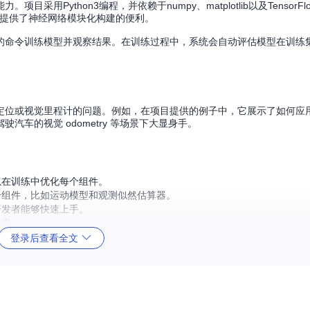
Python3编程，并依赖于numpy、matplotlib以及TensorFlo
et则提供了神经网络模块化构建的便利。
的命令训练模型并观察结果。在训练过程中，系统会自动评估模型在训练
定位或视觉里程计的问题。例如，在项目提供的例子中，它展示了如何应
车的视觉 odometry 等场景下大显身手。
以在训练中优化每个组件。
个组件，比如运动模型和观测似然估算器。
开发者能够快速上手。
效率。
登录后查看全文
法，或者对端到端的学习有深入的兴趣，那么这个项目绝对值得你一试。