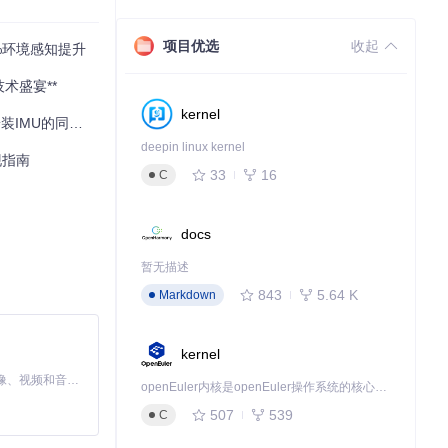
项目优选
收起
%环境感知提升
技术盛宴**
kernel
位与地图构建系统
deepin linux kernel
现指南
33
16
C
docs
暂无描述
843
5.64 K
Markdown
kernel
MiniMax H3 是一个通用的全模态生成系统。它支持对由文本、图像、视频和音频组成的多模态上下文进行统一理解，并能生成分辨率高达 2K、时长可达 15 秒的带原生立体声音频的视频。得益于面向任务泛化的系统设计，H3 在预训练阶段就已具备广泛的多模态上下文理解与生成能力，能够出色地执行复杂的多模态指令。
openEuler内核是openEuler操作系统的核心，既是系统性能与稳定性的基石，也是连接处理器、设备与服务的桥梁。
507
539
C