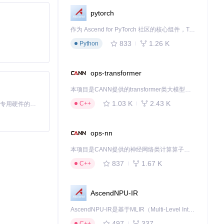
pytorch
作为 Ascend for PyTorch 社区的核心组件，TorchNPU 是昇腾专为 PyTorch 打造的深度学习适配插件，使 PyTorch 框架能够直接调用昇腾 NPU，为开发者提供昇腾 AI 处理器的超强算力。
833
1.26 K
Python
ops-transformer
本项目是CANN提供的transformer类大模型算子库，实现网络在NPU上加速计算。
1.03 K
2.43 K
C++
基于Python的Xiaozhi AI，适用于想要完整Xiaozhi体验而无需拥有专用硬件的用户。
ops-nn
本项目是CANN提供的神经网络类计算算子库，实现网络在NPU上加速计算。
837
1.67 K
C++
AscendNPU-IR
AscendNPU-IR是基于MLIR（Multi-Level Intermediate Representation）构建的，面向昇腾亲和算子编译时使用的中间表示，提供昇腾完备表达能力，通过编译优化提升昇腾AI处理器计算效率，支持通过生态框架使能昇腾AI处理器与深度调优
497
337
C++