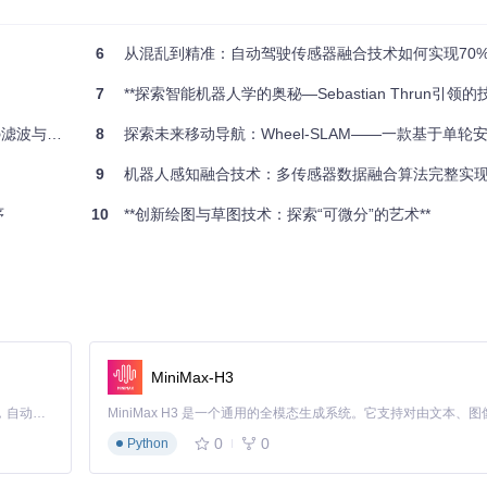
6
从混乱到精准：自动驾驶传感器融合技术如何实现70
7
**探索智能机器人学的奥秘—Sebastian Thrun引领的
波完全指南
8
探索未来移动导航：Wheel-SLAM——一款基于单轮安装IMU的同步定
9
机器人感知融合技术：多传感器数据融合算法完整实
序
10
**创新绘图与草图技术：探索“可微分”的艺术**
MiniMax-H3
Claude Code 的开源替代方案。连接任意大模型，编辑代码，运行命令，自动验证 — 全自动执行。用 Rust 构建，极致性能。 ｜ An open-source alternative to Claude Code. Connect any LLM, edit code, run commands, and verify changes — autonomously. Built in Rust for speed. Get Started
0
0
Python