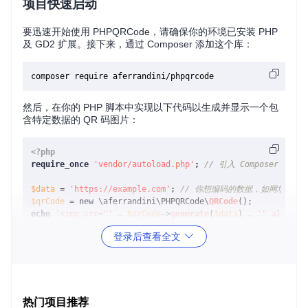
项目快速启动
要迅速开始使用 PHPQRCode，请确保你的环境已安装 PHP
及 GD2 扩展。接下来，通过 Composer 添加这个库：
然后，在你的 PHP 脚本中实现以下代码以生成并显示一个包
含特定数据的 QR 码图片：
<?php
require_once
'vendor/autoload.php'
; 
// 引入 Composer 自动
$data
 = 
'https://example.com'
; 
// 你想编码的数据，如网址
$qrCode
 = 
new
 \aferrandini\PHPQRCode\
QRCode
echo
'<img src="'
 . 
$qrCode
->
generate
(
$data
) . 
'" alt="QR
?>
登录后查看全文
这段代码将生成一个 QR 码图片并嵌入到 HTML 中。
应用案例和最佳实践
热门项目推荐