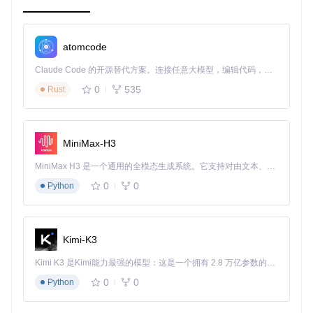
在网站认证过程中，PHPQRCode 可用来生成身份验证令牌的
QR 码，便于用户通过移动设备快速登录。此外，它也非常适
合制作产品包装上的信息二维码、名片上的联系信息、活动门
票等场景。为了提高用户体验和数据安全，建议对敏感数据进
atomcode
行加密处理后再生成 QR 码，并确保在生成 QR 码时设置足够
的错误纠正级别，以便在图像部分受损时仍能正确读取。
Claude Code 的开源替代方案。连接任意大模型，编辑代码，运行命令，自动验证 — 全自动执行。用 Rust 构建，极致性能。 ｜ An open-source alternative to Claude Code. Connect any LLM, edit code, run commands, and verify changes — autonomously. Built in Rust for speed. Get Started
0
535
Rust
典型生态项目
虽然指定链接指向的仓库可能已经不再维护或推荐使用 (
http
s://github.com/aferrandini/PHPQRCode.git
)，现代的
MiniMax-H3
开发实践中，开发者可以考虑使用活跃维护的替代品，例如
c
hillerlan/php-qrcode
，它同样提供了一个用户友好的AP
MiniMax H3 是一个通用的全模态生成系统。它支持对由文本、图像、视频和音频组成的多模态上下文进行统一理解，并能生成分辨率高达 2K、时长可达 15 秒的带原生立体声音频的视频。得益于面向任务泛化的系统设计，H3 在预训练阶段就已具备广泛的多模态上下文理解与生成能力，能够出色地执行复杂的多模态指令。
I，并且保持了持续更新。通过选择一个活跃的生态项目，你可
0
0
Python
以获得更好的技术支持、更全面的功能以及与其他现代PHP框
架和库的良好兼容性。
请注意，对于具体生态项目的选择和最佳实践，应依据最新的
社区反馈和项目文档进行决策，确保所选工具符合当前的技术
Kimi-K3
标准和发展趋势。
Kimi K3 是Kimi能力最强的模型：这是一个拥有 2.8 万亿参数的混合专家（MoE）模型，具备原生视觉理解能力，并支持 100 万 token 的上下文窗口。
0
0
Python