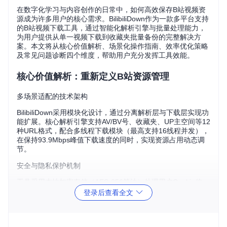
在数字化学习与内容创作的日常中，如何高效保存B站视频资
源成为许多用户的核心需求。BilibiliDown作为一款多平台支持
的B站视频下载工具，通过智能化解析引擎与批量处理能力，
为用户提供从单一视频下载到收藏夹批量备份的完整解决方
案。本文将从核心价值解析、场景化操作指南、效率优化策略
及常见问题诊断四个维度，帮助用户充分发挥工具效能。
核心价值解析：重新定义B站资源管理
多场景适配的技术架构
BilibiliDown采用模块化设计，通过分离解析层与下载层实现功
能扩展。核心解析引擎支持AV/BV号、收藏夹、UP主空间等12
种URL格式，配合多线程下载模块（最高支持16线程并发），
在保持93.9Mbps峰值下载速度的同时，实现资源占用动态调
节。
安全与隐私保护机制
工具采用本地加密存储（AES-256算法）处理用户Cookie信
息，所有认证过程均通过B站官方API完成，不截留任何账号凭
登录后查看全文
证。配置文件（位于release/config目录）采用明文JSON格
式，方便用户手动管理下载参数与路径设置。