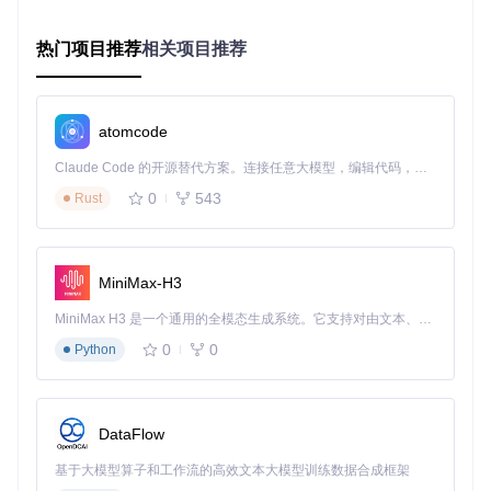
热门项目推荐
相关项目推荐
图1：BilibiliDown跨平台安装流程示意（支持Windows/macO
S/Linux系统）
基础场景：单视频精准下载
atomcode
当你需要保存单个教学视频或精彩片段时，可通过以下三步完
Claude Code 的开源替代方案。连接任意大模型，编辑代码，运行命令，自动验证 — 全自动执行。用 Rust 构建，极致性能。 ｜ An open-source alternative to Claude Code. Connect any LLM, edit code, run commands, and verify changes — autonomously. Built in Rust for speed. Get Started
成：
0
543
Rust
问题
：如何确保获取最高画质且避免格式兼容性问题？
方案
：
链接解析
：在主界面地址栏输入B站视频URL（支持AV/BV
MiniMax-H3
号直接输入），点击"查找"按钮
MiniMax H3 是一个通用的全模态生成系统。它支持对由文本、图像、视频和音频组成的多模态上下文进行统一理解，并能生成分辨率高达 2K、时长可达 15 秒的带原生立体声音频的视频。得益于面向任务泛化的系统设计，H3 在预训练阶段就已具备广泛的多模态上下文理解与生成能力，能够出色地执行复杂的多模态指令。
0
0
Python
图2：主界面URL解析区域，支持自动识别视频类型
参数配置
：在弹出的质量选择面板中，系统默认推荐"优先
清晰度"策略，可手动切换1080P/720P等分辨率选项
DataFlow
执行下载
：点击"下载"按钮后，任务自动进入下载队列，
基于大模型算子和工作流的高效文本大模型训练数据合成框架
完成后可通过"打开文件"按钮直接访问