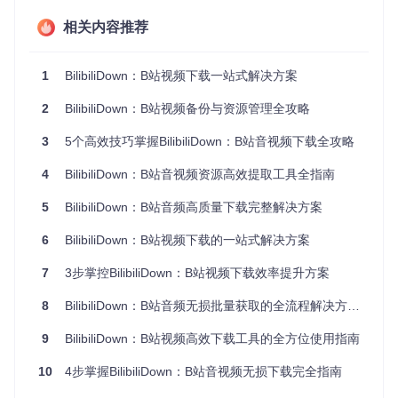
场景化操作指南
相关内容推荐
环境适配指南：跨平台部署方案
当你需要在不同操作系统间迁移下载任务时，BilibiliDown提供
1
BilibiliDown：B站视频下载一站式解决方案
全平台支持方案：
2
BilibiliDown：B站视频备份与资源管理全攻略
Windows系统
3
5个高效技巧掌握BilibiliDown：B站音视频下载全攻略
执行release目录下的Create-Shortcut-on-Desktop-for-Win.
vbs脚本自动创建桌面快捷方式
4
BilibiliDown：B站音视频资源高效提取工具全指南
支持Windows 7/10/11系统，需预先安装JRE 8及以上环境
5
BilibiliDown：B站音频高质量下载完整解决方案
macOS系统
6
BilibiliDown：B站视频下载的一站式解决方案
运行Double-Click-to-Run-for-Mac.command启动程序
首次运行需在系统偏好设置>安全性与隐私中允许未知来源
7
3步掌控BilibiliDown：B站视频下载效率提升方案
应用
8
BilibiliDown：B站音频无损批量获取的全流程解决方案 | 技术爱好者指南
Linux系统
9
BilibiliDown：B站视频高效下载工具的全方位使用指南
执行Create-Shortcut-on-Desktop-for-Linux.sh创建应用快
捷方式
10
4步掌握BilibiliDown：B站音视频无损下载完全指南
依赖libgtk2.0-0及ffmpeg组件，可通过
sudo apt install
libgtk2.0-0 ffmpeg
完成依赖安装