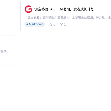
源启盛夏_AtomGit暑期开发者成长计划
0
1
Markdown
基于Python的Xiaozhi AI，适用于想要完整Xiaozhi体验而无需拥有专用硬件的用户。