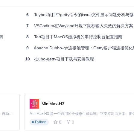
供了细粒度的定制选项，满足多样化的数据处理需求。
6
Toybox项目中getty命令的issue文件显示问题分析与
7
VSCodium在Wayland环境下鼠标输入失效的解决方案
发效率。
指南
8
Tart项目中MacOS虚拟机的串行控制台配置指南
9
Apache Dubbo-go连接池管理：Getty客户端连接优
提供的文档确保新老用户都能快速融入其生态。
10
杜ubo-getty项目下载与安装教程
未来、追求极致性能和开发体验的一次创新尝试。对于那些寻求高性能数据
ty官网
开始您的高效数据处理之旅，解锁序列化的全新可能。
MiniMax-H3
Claude Code 的开源替代方案。连接任意大模型，编辑代码，运行命令，自动验证 — 全自动执行。用 Rust 构建，极致性能。 ｜ An open-source alternative to Claude Code. Connect any LLM, edit code, run commands, and verify changes — autonomously. Built in Rust for speed. Get Started
0
0
Python