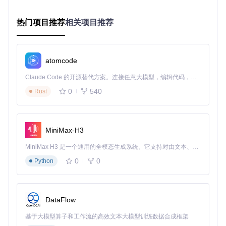
的各种应用场景。
热门项目推荐
相关项目推荐
一键式部署与配置优化
针对传统系统配置复杂的痛点，开发团队实现了
零配置启动
方
案。通过预设优化参数和自动环境检测，用户无需专业知识即
可完成系统部署。配置文件采用直观的YAML格式，关键参数
atomcode
如惩罚强度范围、安全阈值等均提供推荐值，大幅降低使用门
槛。
Claude Code 的开源替代方案。连接任意大模型，编辑代码，运行命令，自动验证 — 全自动执行。用 Rust 构建，极致性能。 ｜ An open-source alternative to Claude Code. Connect any LLM, edit code, run commands, and verify changes — autonomously. Built in Rust for speed. Get Started
0
540
Rust
图1：DG-Lab郊狼控制器操作界面，实时显示惩罚进度、强度
调节和设备连接状态，支持多设备协同控制
MiniMax-H3
技术解析：核心架构与实现原理
MiniMax H3 是一个通用的全模态生成系统。它支持对由文本、图像、视频和音频组成的多模态上下文进行统一理解，并能生成分辨率高达 2K、时长可达 15 秒的带原生立体声音频的视频。得益于面向任务泛化的系统设计，H3 在预训练阶段就已具备广泛的多模态上下文理解与生成能力，能够出色地执行复杂的多模态指令。
系统总体架构设计
0
0
Python
系统采用
三层架构
设计：数据接入层（WebSocket协议处
理）、业务逻辑层（惩罚策略引擎）和设备控制层（硬件交互
接口）。这种分层设计使各模块可独立开发迭代，同时保证系
统整体稳定性。核心数据流采用
发布-订阅模式
，确保指令处
DataFlow
理的实时性和可靠性。
基于大模型算子和工作流的高效文本大模型训练数据合成框架
技术选型考量