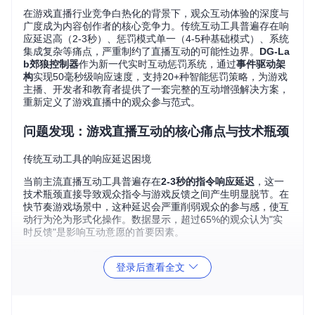
在游戏直播行业竞争白热化的背景下，观众互动体验的深度与
广度成为内容创作者的核心竞争力。传统互动工具普遍存在响
应延迟高（2-3秒）、惩罚模式单一（4-5种基础模式）、系统
集成复杂等痛点，严重制约了直播互动的可能性边界。
DG-La
b郊狼控制器
作为新一代实时互动惩罚系统，通过
事件驱动架
构
实现50毫秒级响应速度，支持20+种智能惩罚策略，为游戏
主播、开发者和教育者提供了一套完整的互动增强解决方案，
重新定义了游戏直播中的观众参与范式。
问题发现：游戏直播互动的核心痛点与技术瓶颈
传统互动工具的响应延迟困境
当前主流直播互动工具普遍存在
2-3秒的指令响应延迟
，这一
技术瓶颈直接导致观众指令与游戏反馈之间产生明显脱节。在
快节奏游戏场景中，这种延迟会严重削弱观众的参与感，使互
动行为沦为形式化操作。数据显示，超过65%的观众认为"实
时反馈"是影响互动意愿的首要因素。
惩罚模式多样性不足的体验局限
登录后查看全文
现有工具通常仅提供4-5种基础惩罚模式，难以满足不同游戏
类型和直播风格的个性化需求。这种功能单一性导致观众容易
产生参与疲劳，平均互动持续时间不超过15分钟。对比分析表