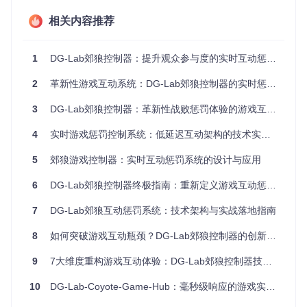
明，支持10种以上惩罚模式的系统能使观众留存率提升40%。
相关内容推荐
系统集成与部署的复杂性障碍
传统互动系统往往需要复杂的环境配置和多步骤集成过程，技
术门槛较高。调查显示，约70%的中小主播因"配置困难"放弃
1
DG-Lab郊狼控制器：提升观众参与度的实时互动惩罚系统
使用高级互动工具。这种技术壁垒限制了互动功能的普及，使
大量内容创作者无法充分利用实时互动带来的流量提升效应。
2
革新性游戏互动系统：DG-Lab郊狼控制器的实时惩罚革命
3
DG-Lab郊狼控制器：革新性战败惩罚体验的游戏互动系统
解决方案：DG-Lab郊狼控制器的创新架构设计
4
实时游戏惩罚控制系统：低延迟互动架构的技术实现与应用指南
事件驱动的实时响应引擎
事件驱动架构
5
郊狼游戏控制器：实时互动惩罚系统的设计与应用
（Event-Driven Architecture）是系统实现毫秒
级响应的核心基础，这种架构通过异步处理机制，使每个观众
指令都能被即时响应而不阻塞其他操作。类比现实生活中
6
DG-Lab郊狼控制器终极指南：重新定义游戏互动惩罚系统
的"交通调度系统"，传统架构如同单车道公路，而事件驱动架
构则像多车道智能交通网络，能同时处理数百个并发"车
7
DG-Lab郊狼互动惩罚系统：技术架构与实战落地指南
辆"（指令）而不产生拥堵。
8
如何突破游戏互动瓶颈？DG-Lab郊狼控制器的创新路径
模块化惩罚策略系统
9
7大维度重构游戏互动体验：DG-Lab郊狼控制器技术解析与应用指南
系统内置20+种预设惩罚模式，采用
插件化设计
允许开发者灵
活扩展。核心包括强度调节模块（控制惩罚力度）、模式组合
10
DG-Lab-Coyote-Game-Hub：毫秒级响应的游戏实时互动惩罚解决方案
模块（实现策略混搭）和智能推荐模块（基于观众行为数据优
化策略选择）。这种设计使系统能适应从休闲游戏到竞技赛事