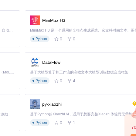
MiniMax-H3
Claude Code 的开源替代方案。连接任意大模型，编辑代码，运行命令，自动验证 — 全自动执行。用 Rust 构建，极致性能。 ｜ An open-source alternative to Claude Code. Connect any LLM, edit code, run commands, and verify changes — autonomously. Built in Rust for speed. Get Started
0
0
Python
DataFlow
Kimi K3 是Kimi能力最强的模型：这是一个拥有 2.8 万亿参数的混合专家（MoE）模型，具备原生视觉理解能力，并支持 100 万 token 的上下文窗口。
基于大模型算子和工作流的高效文本大模型训练数据合成框架
处理代码的工程师，
Utf8StreamReader
都是一个值得尝试的强大工具。
0
4
Python
py-xiaozhi
「源启盛夏」暑期校园开发者成长计划旨在激活校园开源力量，通过积分激励、认证扶持、资源倾斜等形式，引导高校组织和开发者完成「入驻 — 建项目 — 做贡献 — 获认证 — 得资源」的完整闭环。无论你是想带领社团入驻平台的组织者，还是希望用代码贡献证明自己的开发者，都能在这里找到属于你的成长路径。
0
1
Python
7