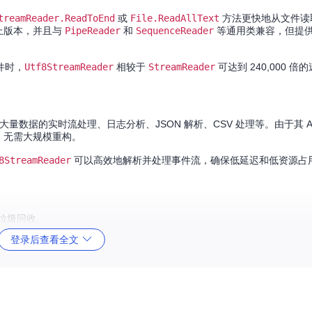
treamReader.ReadToEnd
或
File.ReadAllText
方法更快地从文件读
上版本，并且与
PipeReader
和
SequenceReader
等通用类兼容，但提
件时，
Utf8StreamReader
相较于
StreamReader
可达到 240,000 
数据的实时流处理、日志分析、JSON 解析、CSV 处理等。由于其 A
，无需大规模重构。
8StreamReader
可以高效地解析并处理事件流，确保低延迟和低资源占
和垃圾回收。
有代码。
登录后查看全文
节顺序标记）。
方法前有效，鼓励快速处理和低内存使用。