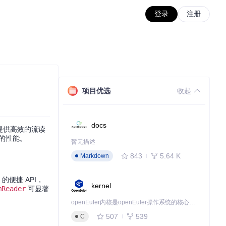
登录
注册
项目优选
收起
docs
式提供高效的流读
序的性能。
暂无描述
843
5.64 K
Markdown
的便捷 API，
kernel
mReader
可显著
openEuler内核是openEuler操作系统的核心，既是系统性能与稳定性的基石，也是连接处理器、设备与服务的桥梁。
507
539
C