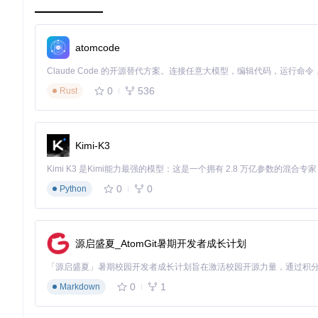
atomcode
然后，你可以像下面这样创建并使用
Utf8StreamReader
：
using
var
 reader = 
new
 Utf8StreamReader(stream);

0
536
Rust
ReadOnlyMemory<
byte
while
 ((line = 
await
 reader.ReadLineAsync()) != 
null
)

{

// 解析或处理 line...
Kimi-K3
总的来说，无论你是对性能敏感的开发者还是希望优化现有文本
0
0
Python
计已经体验到高效文本处理力量的开发者的行列吧！
源启盛夏_AtomGit暑期开发者成长计划
0
1
Markdown