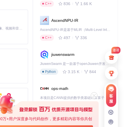
836
1.66 K
C++
AscendNPU-IR
MiniMax H3 是一个通用的全模态生成系统。它支持对由文本、图像、视频和音频组成的多模态上下文进行统一理解，并能生成分辨率高达 2K、时长可达 15 秒的带原生立体声音频的视频。得益于面向任务泛化的系统设计，H3 在预训练阶段就已具备广泛的多模态上下文理解与生成能力，能够出色地执行复杂的多模态指令。
AscendNPU-IR是基于MLIR（Multi-Level Intermediate Representation）构建的，面向昇腾亲和算子编译时使用的中间表示，提供昇腾完备表达能力，通过编译优化提升昇腾AI处理器计算效率，支持通过生态框架使能昇腾AI处理器与深度调优
497
336
C++
邀请
jiuwenswarm
JiuwenSwarm 是一款基于openJiuwen开发的智能AI Agent，它能够将大语言模型的强大能力，通过你日常使用的各类通讯应用，直接延伸至你的指尖。
3.15 K
844
立即加入数以千
Python
ops-math
客
本项目是CANN提供的数学类基础计算算子库，实现网络在NPU上加速计算。
服
1.24 K
1.36 K
C++
基于Python的Xiaozhi AI，适用于想要完整Xiaozhi体验而无需拥有专用硬件的用户。
00万+用户深度参与代码创作，更多精彩内容等你共创
deveco-code