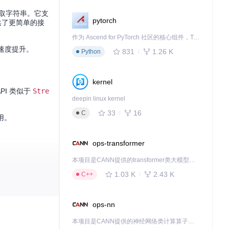
取字符串。它支
pytorch
供了更简单的接
作为 Ascend for PyTorch 社区的核心组件，TorchNPU 是昇腾专为 PyTorch 打造的深度学习适配插件，使 PyTorch 框架能够直接调用昇腾 NPU，为开发者提供昇腾 AI 处理器的超强算力。
倍的速度提升。
831
1.26 K
Python
kernel
PI 类似于
Stre
deepin linux kernel
33
16
C
用。
ops-transformer
本项目是CANN提供的transformer类大模型算子库，实现网络在NPU上加速计算。
1.03 K
2.43 K
C++
ops-nn
本项目是CANN提供的神经网络类计算算子库，实现网络在NPU上加速计算。