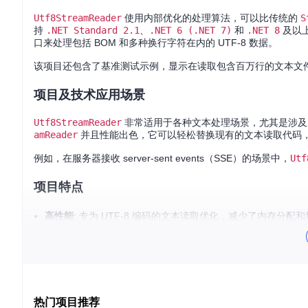
Utf8StreamReader
使用内部优化的处理算法，可以比传统的
S
持
.NET Standard 2.1
、
.NET 6 (.NET 7)
和
.NET 8
及以
口来处理包括 BOM 和多种换行字符在内的 UTF-8 数据。
该项目还包含了基准测试示例，显示在读取包含百万行的文本文
项目及技术应用场景
Utf8StreamReader
非常适用于各种文本处理场景，尤其是涉及大量
amReader
并且性能出色，它可以轻松替换现有的文本读取代码
例如，在服务器接收 server-sent events（SSE）的场景中，
Utf
项目特点
高性能
: 专为 UTF-8 编码的文本读取优化，减少了内存分配
低开销 API
: 提供与
StreamReader
相似的 API，易于迁移现
高效换行处理
: 支持多类型的换行字符，并考虑了 BOM（字
异步优先
: 所有 API 都是异步的，适合现代并发应用。
缓冲管理
: 返回的
ReadOnlyMemory<byte>
只在调用下一个
要开始使用，只需通过 NuGet 安装
Utf8StreamReader
包：
热门项目推荐