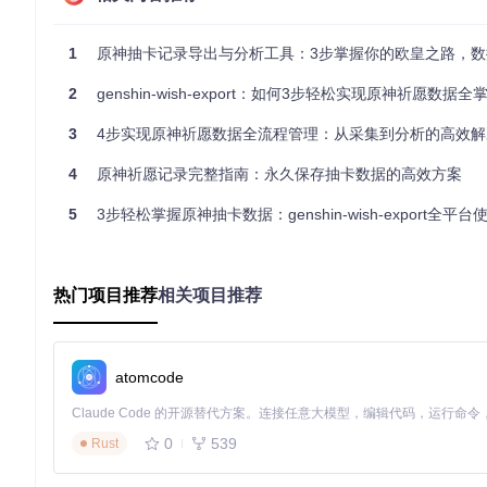
1
原神抽卡记录导出与分析工具：3步掌握你的欧皇之路，数据可视化让抽卡策
图：英文版genshin-wish-export界面，保持与中文版一致的功
2
genshin-wish-export：如何3步轻松实现原神祈愿数据全
灵活的数据获取方式
3
4步实现原神祈愿数据全流程管理：从采集到分析的高效解
工具提供两种数据获取模式：自动检测和手动指定。自动模式能
能成功获取数据。
4
原神祈愿记录完整指南：永久保存抽卡数据的高效方案
标准化数据导出
5
3步轻松掌握原神抽卡数据：genshin-wish-export全平
支持将抽卡记录导出为Excel格式，方便进行离线分析。同时遵
据互通。
从零开始使用的详细步骤
热门项目推荐
相关项目推荐
1. 环境准备与安装
首先需要在你的电脑上安装Node.js环境，然后通过以下命令获
atomcode
git 
clone
cd
 genshin-wish-export

0
539
Rust