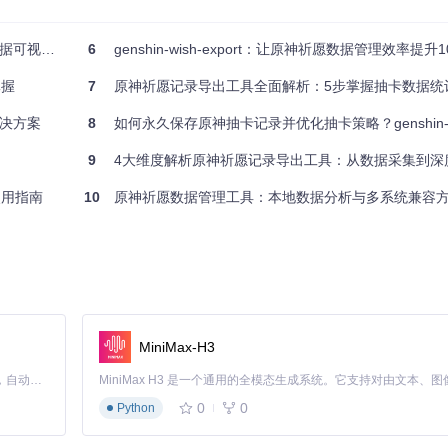
略更高效
6
genshin-wish-export：让原神祈愿数据管理效率提
能体验
掌握
7
原神祈愿记录导出工具全面解析：5步掌握抽卡数据统
决方案
8
如何永久保存原神抽卡记录并优化抽卡策略？genshin-wish-export带
智能识别游戏日志文件位置，手动模式则允许你自定义数据源路径，确保
9
4大维度解析原神祈愿记录导出工具：从数据采集到深
台使用指南
10
原神祈愿数据管理工具：本地数据分析与多系统兼容
循UIGF祈愿数据交换标准，确保导出的数据可以在其他支持该标准的工具
取并安装工具：
MiniMax-H3
Claude Code 的开源替代方案。连接任意大模型，编辑代码，运行命令，自动验证 — 全自动执行。用 Rust 构建，极致性能。 ｜ An open-source alternative to Claude Code. Connect any LLM, edit code, run commands, and verify changes — autonomously. Built in Rust for speed. Get Started
0
0
Python