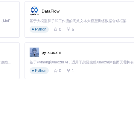
会引导你选择数据获取方式：
DataFlow
Kimi K3 是Kimi能力最强的模型：这是一个拥有 2.8 万亿参数的混合专家（MoE）模型，具备原生视觉理解能力，并支持 100 万 token 的上下文窗口。
基于大模型算子和工作流的高效文本大模型训练数据合成框架
0
5
Python
py-xiaozhi
「源启盛夏」暑期校园开发者成长计划旨在激活校园开源力量，通过积分激励、认证扶持、资源倾斜等形式，引导高校组织和开发者完成「入驻 — 建项目 — 做贡献 — 获认证 — 得资源」的完整闭环。无论你是想带领社团入驻平台的组织者，还是希望用代码贡献证明自己的开发者，都能在这里找到属于你的成长路径。
0
1
Python
l文件。建议定期备份，以防数据丢失。导出的文件包含详细的抽卡记录，可用