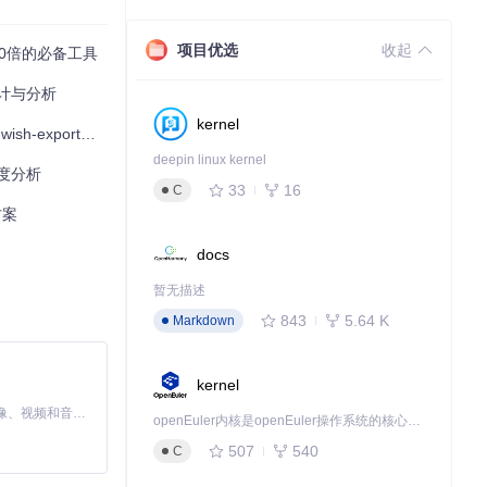
项目优选
收起
升10倍的必备工具
计与分析
kernel
来数据化决策新体验
在各种环境下都
deepin linux kernel
度分析
33
16
C
方案
中使用，实现数
docs
暂无描述
843
5.64 K
Markdown
kernel
MiniMax H3 是一个通用的全模态生成系统。它支持对由文本、图像、视频和音频组成的多模态上下文进行统一理解，并能生成分辨率高达 2K、时长可达 15 秒的带原生立体声音频的视频。得益于面向任务泛化的系统设计，H3 在预训练阶段就已具备广泛的多模态上下文理解与生成能力，能够出色地执行复杂的多模态指令。
openEuler内核是openEuler操作系统的核心，既是系统性能与稳定性的基石，也是连接处理器、设备与服务的桥梁。
507
540
C