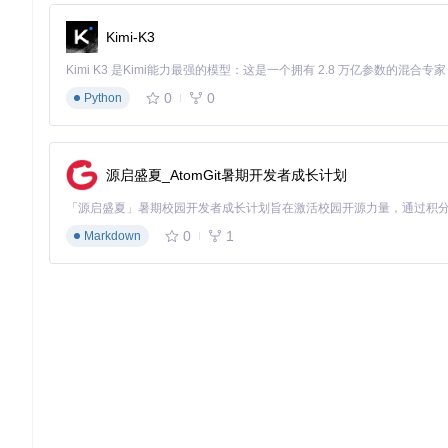
2. 启动工具并获取数据
安装完成后，使用
npm start
命令启动工具。首次运行时，工具
Kimi-K3
自动检测
：适用于大多数用户，工具会自动查找游戏日志
代理模式
：适用于特殊环境，通过设置系统代理获取authKey
0
0
Python
3. 查看与分析抽卡数据
数据获取完成后，工具会自动生成统计报告，包含：
源启盛夏_AtomGit暑期开发者成长计划
各类型祈愿的总抽数
五星、四星物品的出货概率
平均出货次数计算
完整的抽卡历史记录
0
1
Markdown
4. 导出与备份数据
点击界面上的"导出Excel"按钮，可将当前数据保存为Exce
析。
实用技巧与进阶使用
数据更新策略
为确保数据准确性，建议在以下时机更新抽卡记录：