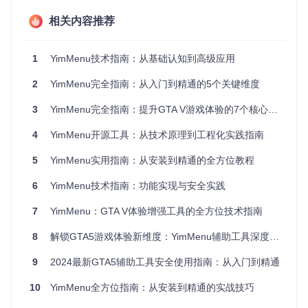
[!TIP] 新手误区：认为所有功能都适用于在线模式。实际上
相关内容推荐
部分高级功能仅在单人模式下安全可用。
界面交互逻辑
1
YimMenu技术指南：从基础认知到高级应用
YimMenu采用层级化交互设计，主要包含四个交互区域：
2
YimMenu完全指南：从入门到精通的5个关键维度
主导航区
（快捷键：↑↓键切换）
3
YimMenu完全指南：提升GTA V游戏体验的7个核心维度
位置：屏幕左侧
功能：提供主要功能分类入口
4
YimMenu开源工具：从技术原理到工程化实践指南
包含：自我、载具、世界、玩家、网络等大类
5
YimMenu实用指南：从安装到精通的全方位教程
功能配置区
（快捷键：→键进入）
6
YimMenu技术指南：功能实现与安全实践
位置：屏幕右侧
7
YimMenu：GTA V体验增强工具的全方位技术指南
功能：显示当前选中分类的详细设置
特点：支持多级子菜单嵌套
8
解锁GTA5游戏体验新维度：YimMenu辅助工具深度探索
状态指示区
（顶部状态栏）
9
2024最新GTA5辅助工具安全使用指南：从入门到精通
显示当前启用的功能状态
10
YimMenu全方位指南：从安装到精通的实战技巧
显示网络连接状态与安全等级
显示快捷键提示