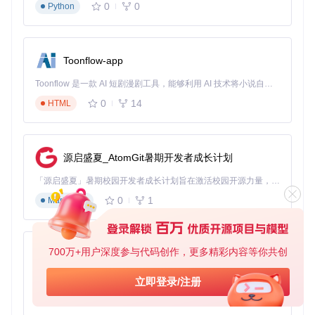
able
0
0
Python
关闭实时杀毒软件（安装完成后可重新开启）
获取与部署
Toonflow-app
git 
clone
Toonflow 是一款 AI 短剧漫剧工具，能够利用 AI 技术将小说自动转化为剧本，并结合 AI 生成的图片和视频，实现高效的短剧创作。借助 Toonflow，可以轻松完成从文字到影像的全流程，让短剧制作变得更加智能与便捷。
cd
0
14
HTML
决策点提示：此处可选择A/B两种方案 A方案（推荐新
手）：使用预编译版本，直接运行
YimMenuInjecto
r.exe
B方案（开发者）：按照docs/compile_guide.m
源启盛夏_AtomGit暑期开发者成长计划
d进行源码编译
「源启盛夏」暑期校园开发者成长计划旨在激活校园开源力量，通过积分激励、认证扶持、资源倾斜等形式，引导高校组织和开发者完成「入驻 — 建项目 — 做贡献 — 获认证 — 得资源」的完整闭环。无论你是想带领社团入驻平台的组织者，还是希望用代码贡献证明自己的开发者，都能在这里找到属于你的成长路径。
首次启动验证
0
1
Markdown
先启动GTA5并进入游戏主界面
运行注入程序：
YimMenuInjector.exe
等待系统通知"YimMenu已成功加载"
700万+用户深度参与代码创作，更多精彩内容等你共创
按
Insert
键呼出菜单，验证界面显示正常
AionUi
验证
：成功呼出菜单，能正常浏览各功能分类
免费、本地、开源的 24/7 全天候 Cowork 应用，以及适用于 Gemini CLI、Claude Code、Codex、OpenCode、Qwen Code、Goose CLI、Auggie 等的 OpenClaw | 🌟 喜欢就点star吧
立即登录/注册
0
6
TypeScript
二阶任务：单人模式功能探索