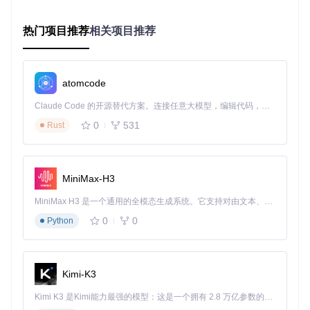
操作提示区
（底部信息栏）
热门项目推荐
相关项目推荐
显示当前可用快捷键
显示操作结果反馈
显示警告与提示信息
atomcode
[!WARNING] 专家提示：界面响应延迟超过2秒时，可能是
Claude Code 的开源替代方案。连接任意大模型，编辑代码，运行命令，自动验证 — 全自动执行。用 Rust 构建，极致性能。 ｜ An open-source alternative to Claude Code. Connect any LLM, edit code, run commands, and verify changes — autonomously. Built in Rust for speed. Get Started
功能冲突或内存资源不足，建议关闭部分功能。
0
531
Rust
场景实践篇：掌握4阶任务体系
分阶任务指南
一阶任务：基础部署与配置
MiniMax-H3
目标
：完成YimMenu的正确安装与基础配置
MiniMax H3 是一个通用的全模态生成系统。它支持对由文本、图像、视频和音频组成的多模态上下文进行统一理解，并能生成分辨率高达 2K、时长可达 15 秒的带原生立体声音频的视频。得益于面向任务泛化的系统设计，H3 在预训练阶段就已具备广泛的多模态上下文理解与生成能力，能够出色地执行复杂的多模态指令。
条件
：GTA5游戏（最新版本）、管理员权限、Visual C++运
0
0
行时库
Python
步骤
：
环境准备
Kimi-K3
验证游戏完整性（Steam/Epic平台自带验证功能）
安装必要依赖：
Microsoft Visual C++ 2019 Redistribut
Kimi K3 是Kimi能力最强的模型：这是一个拥有 2.8 万亿参数的混合专家（MoE）模型，具备原生视觉理解能力，并支持 100 万 token 的上下文窗口。