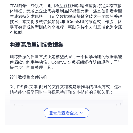
在AI图像生成领域，通用模型往往难以精准捕捉特定风格或物
体特征。无论是企业需要定制品牌视觉元素，还是创作者希望
生成独特艺术风格，自定义数据微调都是突破这一局限的关键
技术。本文将系统讲解如何利用ComfyUI的节点式工作流，从
零开始完成模型训练的全流程，帮助你将个人创意转化为专属
AI模型。
构建高质量训练数据集
训练数据的质量直接决定模型效果，一个科学构建的数据集能
使后续训练事半功倍。ComfyUI对数据组织有明确规范，同时
提供灵活的预处理工具。
设计数据集文件结构
采用"图像-文本"配对的文件夹结构是最推荐的组织方式，这种
结构能让模型同时学习视觉特征和文本描述的关联关系：
input/

└── custom_dataset/          # 数据集根目录

登录后查看全文
    ├── sample_001.png       # 训练图像文件

    ├── sample_001.txt       # 对应图像的文本描述

    ├── sample_002.jpg

    ├── sample_002.txt
