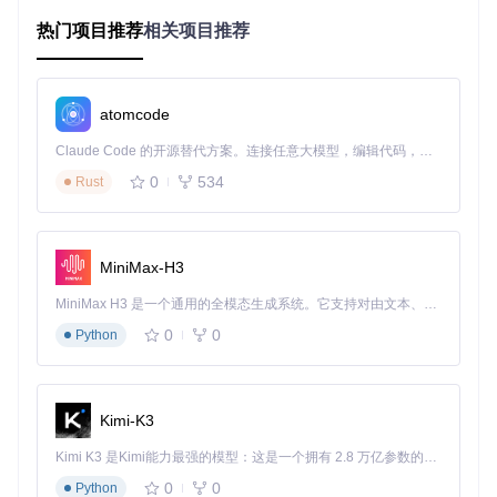
热门项目推荐
相关项目推荐
技术原理
：这种结构与ComfyUI的
LoadImageTextSetFromFol
derNode
节点设计相匹配，该节点会自动扫描目录下所有图像
文件，并查找同名文本文件作为描述信息。节点实现通过文件
atomcode
系统遍历和字符串匹配实现这种关联（源码第267-308行）。
Claude Code 的开源替代方案。连接任意大模型，编辑代码，运行命令，自动验证 — 全自动执行。用 Rust 构建，极致性能。 ｜ An open-source alternative to Claude Code. Connect any LLM, edit code, run commands, and verify changes — autonomously. Built in Rust for speed. Get Started
执行图像标准化处理
0
534
Rust
为确保训练稳定性，所有图像需满足以下规范：
规范
推荐配置
技术依据
项
MiniMax-H3
尺寸
与主流Stable Diffusion模型输入尺
512×512
MiniMax H3 是一个通用的全模态生成系统。它支持对由文本、图像、视频和音频组成的多模态上下文进行统一理解，并能生成分辨率高达 2K、时长可达 15 秒的带原生立体声音频的视频。得益于面向任务泛化的系统设计，H3 在预训练阶段就已具备广泛的多模态上下文理解与生成能力，能够出色地执行复杂的多模态指令。
像素
统一
寸保持一致
0
0
Python
文件
PNG或JP
兼顾压缩效率和图像质量
格式
G
色彩
避免Alpha通道干扰模型学习
RGB
Kimi-K3
模式
数量
Kimi K3 是Kimi能力最强的模型：这是一个拥有 2.8 万亿参数的混合专家（MoE）模型，具备原生视觉理解能力，并支持 100 万 token 的上下文窗口。
至少20张
保证模型能学习到特征分布
要求
0
0
Python