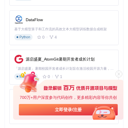
图1：符合规范的训练图像示例（input/example.png）
DataFlow
编写有效文本描述
文本描述应遵循"主体+属性+环境"的三段式结构，例如："a ph
基于大模型算子和工作流的高效文本大模型训练数据合成框架
oto of a red cat with blue eyes, sitting on green grass, high r
0
4
Python
esolution, detailed fur texture"。关键技巧包括：
使用逗号分隔不同特征
重要特征前置
源启盛夏_AtomGit暑期开发者成长计划
避免模糊形容词
控制在50词以内
「源启盛夏」暑期校园开发者成长计划旨在激活校园开源力量，通过积分激励、认证扶持、资源倾斜等形式，引导高校组织和开发者完成「入驻 — 建项目 — 做贡献 — 获认证 — 得资源」的完整闭环。无论你是想带领社团入驻平台的组织者，还是希望用代码贡献证明自己的开发者，都能在这里找到属于你的成长路径。
0
1
⚠️
常见误区
：仅使用简单标签如"cat"或"red"会导致模型学习
Markdown
不充分，必须提供完整的场景描述才能让模型理解物体间的关
系。
700万+用户深度参与代码创作，更多精彩内容等你共创
py-xiaozhi
配置训练工作流节点
基于Python的Xiaozhi AI，适用于想要完整Xiaozhi体验而无需拥有专用硬件的用户。
立即登录/注册
ComfyUI采用可视化节点连接方式构建训练流程，核心由数据
0
1
Python
加载、模型准备、训练执行和结果保存四大模块组成，各节点
间通过特定数据类型传递信息。