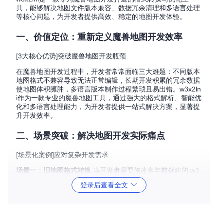
具，能够解决地图文件版本兼容、数据冗余清理和多语言处理
等核心问题，为开发者提供高效、稳定的地图开发体验。
一、价值定位：重新定义魔兽地图开发效率
[3大核心优势]突破魔兽地图开发瓶颈
在魔兽地图开发过程中，开发者常常面临三大难题：不同版本
地图格式不兼容导致无法正常编辑，长期开发积累的冗余数据
使地图体积臃肿，多语言版本制作过程繁琐且易出错。w3x2ln
i作为一款专业的魔兽地图工具，通过强大的格式解析、智能优
化和多语言处理能力，为开发者提供一站式解决方案，显著提
升开发效率。
二、场景突破：解决地图开发实际痛点
[场景化案例]应对复杂开发需求
场景一：旧地图格式转换
当开发者需要修改多年前创建的.w3
x格式地图时，常常因新版本编辑器不兼容而无法打开。w3x2l
登录后查看全文
ni能够准确解析旧地图文件，将其转换为当前编辑器支持的格
式，确保开发工作顺利进行。
场景二：地图性能优化
长期编辑的地图往往包含大量无用数