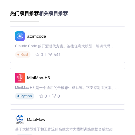
的地图格式和功能需求。开发者可通过添加新模块扩展工具能
力，无需修改核心代码。
热门项目推荐
相关项目推荐
四、实战指南：快速上手使用工具
[操作步骤]轻松掌握核心功能
atomcode
克隆项目仓库到本地
运行工具主程序
Claude Code 的开源替代方案。连接任意大模型，编辑代码，运行命令，自动验证 — 全自动执行。用 Rust 构建，极致性能。 ｜ An open-source alternative to Claude Code. Connect any LLM, edit code, run commands, and verify changes — autonomously. Built in Rust for speed. Get Started
选择需要处理的地图文件
0
541
Rust
设置转换或优化参数
执行操作并查看结果
五、高手秘籍：解锁工具高级功能
MiniMax-H3
MiniMax H3 是一个通用的全模态生成系统。它支持对由文本、图像、视频和音频组成的多模态上下文进行统一理解，并能生成分辨率高达 2K、时长可达 15 秒的带原生立体声音频的视频。得益于面向任务泛化的系统设计，H3 在预训练阶段就已具备广泛的多模态上下文理解与生成能力，能够出色地执行复杂的多模态指令。
[进阶使用场景]
批量处理地图文件
：通过命令行模式实现多个地图文件的
0
0
Python
批量转换和优化。
定制转换规则
：修改配置文件，调整数据处理优先级和特
定文件处理方式。
开发自定义插件
：利用插件系统添加特殊的数据验证规则
DataFlow
或自定义导出格式。
[常见问题解决方案]
基于大模型算子和工作流的高效文本大模型训练数据合成框架