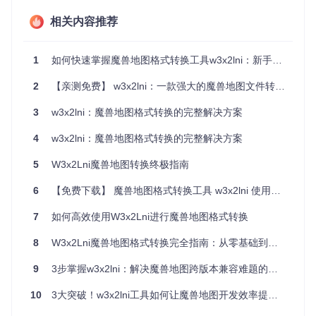
据，导致加载缓慢、运行卡顿。使用w3x2lni的智能优化功
能，可自动识别并清理冗余信息，使地图加载速度提升30%以
相关内容推荐
上。
场景三：多语言版本制作
制作面向全球玩家的地图时，手动转
1
如何快速掌握魔兽地图格式转换工具w3x2lni：新手必备的完整指南
换多语言文本容易出现错误和不一致。w3x2lni能自动提取并
处理多语言字符串，确保文本格式正确、翻译一致，轻松实现
2
【亲测免费】 w3x2lni：一款强大的魔兽地图文件转换工具
多语言版本发布。
3
w3x2lni：魔兽地图格式转换的完整解决方案
三、技术透视：解析工具核心原理
4
w3x2lni：魔兽地图格式转换的完整解决方案
[智能识别引擎]精准解析地图结构 🧠
5
W3x2Lni魔兽地图转换终极指南
w3x2lni的智能识别引擎位于/core目录下，通过预设规则和模
式匹配，深入理解魔兽地图的内部结构，准确识别各种复杂的
6
【免费下载】 魔兽地图格式转换工具 w3x2lni 使用教程
数据格式和特殊标记，为后续处理提供基础。
7
如何高效使用W3x2Lni进行魔兽地图格式转换
[数据优化算法]高效精简地图数据 📊
8
W3x2Lni魔兽地图格式转换完全指南：从零基础到精通
工具采用独特的优化算法，对地图数据进行深度分析，合并重
复项、清理无效数值、优化存储结构，在保证数据完整性的前
9
3步掌握w3x2lni：解决魔兽地图跨版本兼容难题的高效方案
提下，最大限度减小文件体积。
[模块化架构]灵活扩展功能 🔧
10
3大突破！w3x2lni工具如何让魔兽地图开发效率提升60%
w3x2lni采用模块化设计，各功能组件独立工作，便于适应新