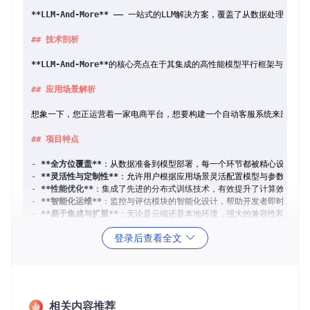
**LLM-And-More**
 —— 一站式的LLM解决方案，覆盖了从数据处理到
## 技术剖析
**LLM-And-More**
的核心亮点在于其集成的高性能模型平行框架与智能化模
## 应用场景解析
想象一下，您正运营着一家电商平台，想要构建一个自动客服系统来应对潮
## 项目特点
-
**全方位覆盖**
-
**灵活性与定制性**
-
**性能优化**
-
**智能化运维**
-
**易于集成与扩展**
：无论是云端还是本地环境，强大的兼容性和扩展性
登录后查看全文
---

**LLM-And-More**
不仅仅是一款工具，它是通往AI应用世界的钥匙，让技
---

相关内容推荐