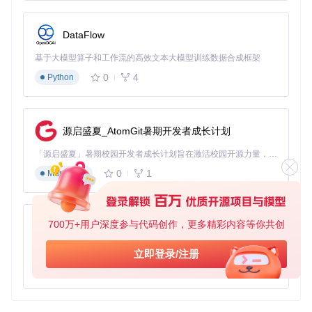
DataFlow
基于大模型算子和工作流的高效文本大模型训练数据合成框架
0
4
Python
源启盛夏_AtomGit暑期开发者成长计划
「源启盛夏」暑期校园开发者成长计划旨在激活校园开源力量，通过积分激励、认证扶持、资源倾斜等形式，引导高校组织和开发者完成「入驻 — 建项目 — 做贡献 — 获认证 — 得资源」的完整闭环。无论你是想带领社团入驻平台的组织者，还是希望用代码贡献证明自己的开发者，都能在这里找到属于你的成长路径。
0
1
Markdown
700万+用户深度参与代码创作，更多精彩内容等你共创
py-xiaozhi
基于Python的Xiaozhi AI，适用于想要完整Xiaozhi体验而无需拥有专用硬件的用户。
立即登录/注册
0
1
Python