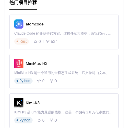
热门项目推荐
atomcode
Claude Code 的开源替代方案。连接任意大模型，编辑代码，运行命令，自动验证 — 全自动执行。用 Rust 构建，极致性能。 ｜ An open-source alternative to Claude Code. Connect any LLM, edit code, run commands, and verify changes — autonomously. Built in Rust for speed. Get Started
0
534
Rust
MiniMax-H3
MiniMax H3 是一个通用的全模态生成系统。它支持对由文本、图像、视频和音频组成的多模态上下文进行统一理解，并能生成分辨率高达 2K、时长可达 15 秒的带原生立体声音频的视频。得益于面向任务泛化的系统设计，H3 在预训练阶段就已具备广泛的多模态上下文理解与生成能力，能够出色地执行复杂的多模态指令。
0
0
Python
Kimi-K3
Kimi K3 是Kimi能力最强的模型：这是一个拥有 2.8 万亿参数的混合专家（MoE）模型，具备原生视觉理解能力，并支持 100 万 token 的上下文窗口。
0
0
Python