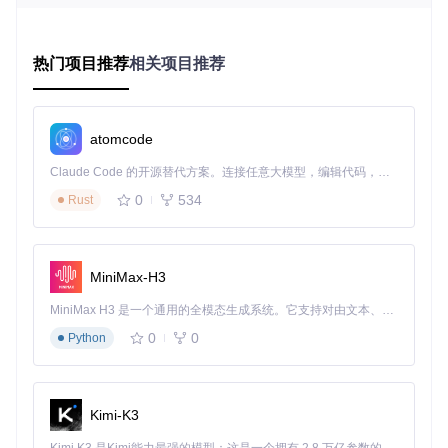
原理剖析：设备识别机制与权限控制逻辑（技术
热门项目推荐
相关项目推荐
理解）
现代软件采用多维度设备识别技术来控制权限，这些机制就像
层层叠加的安全防线：
atomcode
设备识别机制对比表
Claude Code 的开源替代方案。连接任意大模型，编辑代码，运行命令，自动验证 — 全自动执行。用 Rust 构建，极致性能。 ｜ An open-source alternative to Claude Code. Connect any LLM, edit code, run commands, and verify changes — autonomously. Built in Rust for speed. Get Started
识
0
534
别
Rust
传统方法
现代方法
通俗类比
维
度
硬
依赖MAC
综合硬件指纹
如同识别一个人
MiniMax-H3
件
地址、硬盘
（CPU+主板+BI
的指纹和虹膜组
标
序列号
OS组合）
合
MiniMax H3 是一个通用的全模态生成系统。它支持对由文本、图像、视频和音频组成的多模态上下文进行统一理解，并能生成分辨率高达 2K、时长可达 15 秒的带原生立体声音频的视频。得益于面向任务泛化的系统设计，H3 在预训练阶段就已具备广泛的多模态上下文理解与生成能力，能够出色地执行复杂的多模态指令。
识
0
0
Python
系
相当于数字身份
Windows注
统
跨平台统一设备
证，包含出生地
册表Machi
标
ID生成算法
和个人信息
neGuid
识
Kimi-K3
行
类似于通过走路