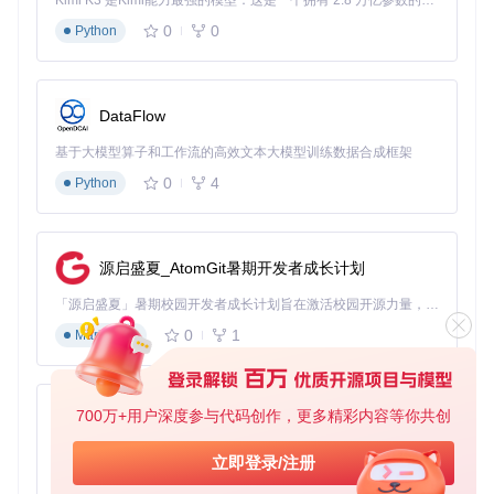
为
简单使用频
AI驱动的使用模
Kimi K3 是Kimi能力最强的模型：这是一个拥有 2.8 万亿参数的混合专家（MoE）模型，具备原生视觉理解能力，并支持 100 万 token 的上下文窗口。
姿势和习惯动作
特
率统计
式分析
0
0
识别身份
Python
征
网
网络环境指纹
就像通过家庭住
络
仅记录公网
（路由器MAC+I
址和社区环境定
标
IP
DataFlow
P模式）
位住户
识
基于大模型算子和工作流的高效文本大模型训练数据合成框架
软件权限控制系统通常采用"识别-验证-限制"的三段式逻辑：
0
4
Python
首先收集设备多维度信息生成唯一标识，然后将该标识与许可
数据库比对，最后根据匹配结果授予或限制功能访问。当系统
判定同一设备超出使用许可时，就会触发权限拦截。
源启盛夏_AtomGit暑期开发者成长计划
[快速修复]：3分钟解决权限限制（新手级）
「源启盛夏」暑期校园开发者成长计划旨在激活校园开源力量，通过积分激励、认证扶持、资源倾斜等形式，引导高校组织和开发者完成「入驻 — 建项目 — 做贡献 — 获认证 — 得资源」的完整闭环。无论你是想带领社团入驻平台的组织者，还是希望用代码贡献证明自己的开发者，都能在这里找到属于你的成长路径。
快速修复方案适用于临时解决权限问题，操作简单且风险较
0
1
Markdown
低，适合大多数普通用户。整个过程预计耗时3-5分钟，主要
通过重置设备标识符和清理配置缓存来实现。
Windows系统快速修复
700万+用户深度参与代码创作，更多精彩内容等你共创
py-xiaozhi
🔴
风险提示
：请确保已保存所有工作，关闭目标软件及相关进
程
基于Python的Xiaozhi AI，适用于想要完整Xiaozhi体验而无需拥有专用硬件的用户。
立即登录/注册
0
1
Python