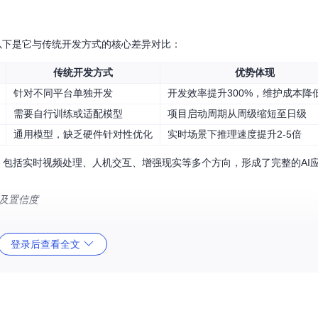
出。以下是它与传统开发方式的核心差异对比：
传统开发方式
优势体现
针对不同平台单独开发
开发效率提升300%，维护成本降低
需要自行训练或适配模型
项目启动周期从周级缩短至日级
通用模型，缺乏硬件针对性优化
实时场景下推理速度提升2-5倍
领域，包括实时视频处理、人机交互、增强现实等多个方向，形成了完整的AI
框及置信度
登录后查看全文
多个独立模块（称为Calculator），通过有向边连接形成完整处理链路。这
从原始数据到AI结果的转化。
多个Calculator节点和数据流向构成