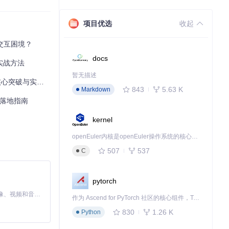
项目优选
收起
音交互困境？
docs
性实战方法
暂无描述
突破与实战应用
843
5.63 K
Markdown
景落地指南
之一。
kernel
openEuler内核是openEuler操作系统的核心，既是系统性能与稳定性的基石，也是连接处理器、设备与服务的桥梁。
507
537
C
pytorch
MiniMax H3 是一个通用的全模态生成系统。它支持对由文本、图像、视频和音频组成的多模态上下文进行统一理解，并能生成分辨率高达 2K、时长可达 15 秒的带原生立体声音频的视频。得益于面向任务泛化的系统设计，H3 在预训练阶段就已具备广泛的多模态上下文理解与生成能力，能够出色地执行复杂的多模态指令。
作为 Ascend for PyTorch 社区的核心组件，TorchNPU 是昇腾专为 PyTorch 打造的深度学习适配插件，使 PyTorch 框架能够直接调用昇腾 NPU，为开发者提供昇腾 AI 处理器的超强算力。
830
1.26 K
Python