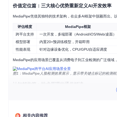
价值定位篇：三大核心优势重新定义AI开发效率
MediaPipe凭借其独特的技术架构，在众多AI框架中脱颖而
评估维度
MediaPipe框架
跨平台支持
一次开发，多端部署（Android/iOS/Web/桌面）
模型部署
内置20+预训练模型，开箱即用
性能表现
针对边缘设备优化，CPU/GPU自适应调度
MediaPipe的应用场景已覆盖从消费电子到工业检测的广泛
图1：MediaPipe人脸检测效果展示，显示带关键点标记的检测
认知解构篇：技术原理的通俗解读
核心概念图解
MediaPipe采用"计算图"作为核心架构，将AI处理流程拆分为
流水线，每个工位（Calculator）负责特定加工任务，最终完成
相关内容推荐
![MediaPipe计算图架构示意图]
图2：MediaPipe计算图架构，由