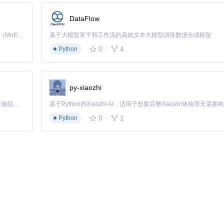
DataFlow
信息
Kimi K3 是Kimi能力最强的模型：这是一个拥有 2.8 万亿参数的混合专家（MoE）模型，具备原生视觉理解能力，并支持 100 万 token 的上下文窗口。
基于大模型算子和工作流的高效文本大模型训练数据合成框架
0
4
Python
py-xiaozhi
「源启盛夏」暑期校园开发者成长计划旨在激活校园开源力量，通过积分激励、认证扶持、资源倾斜等形式，引导高校组织和开发者完成「入驻 — 建项目 — 做贡献 — 获认证 — 得资源」的完整闭环。无论你是想带领社团入驻平台的组织者，还是希望用代码贡献证明自己的开发者，都能在这里找到属于你的成长路径。
examples（示例代码）目录
0
1
Python