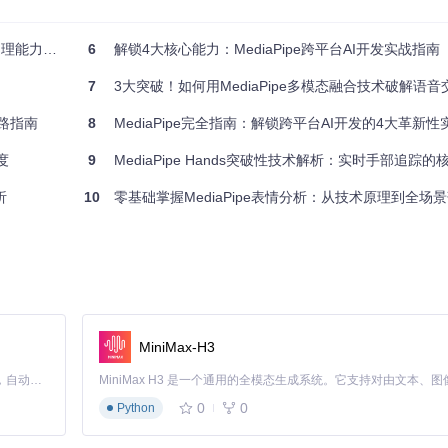
的实战指南
6
解锁4大核心能力：MediaPipe跨平台AI开发实战指南
7
3大突破！如何用MediaPipe多模态融合技术破解语
用功能
链路指南
8
MediaPipe完全指南：解锁跨平台AI开发的4大革新
度
9
MediaPipe Hands突破性技术解析：实时手部追踪的核心
发基础组件，大幅降低了复杂AI应用的构建门槛。
析
10
零基础掌握MediaPipe表情分析：从技术原理到全场
支持时间戳同步，确保视频流等时序数据的精准处理，这是实现实时性的关键技术
MiniMax-H3
Claude Code 的开源替代方案。连接任意大模型，编辑代码，运行命令，自动验证 — 全自动执行。用 Rust 构建，极致性能。 ｜ An open-source alternative to Claude Code. Connect any LLM, edit code, run commands, and verify changes — autonomously. Built in Rust for speed. Get Started
0
0
Python