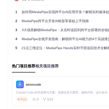
类比说明
1
如何用MediaPipe实现跨平台AI应用开发？解锁实时媒体处理能力
如果把AI应用开发比作做菜：
2
MediaPipe跨平台开发AI框架零基础上手指南
计算图（Graph）
相当于菜谱，定义了食材处理的步骤和顺序
Calculator
类似具体的烹饪工具，如切菜刀、炒锅等，各有专
3
3大场景解锁MediaPipe：从实时追踪到跨平台部署的全
Packet
就是传递的食材，在不同工具间流转
预训练模型
好比预制调味料，直接使用即可获得专业风味
4
MediaPipe全栈开发指南：解锁跨平台AI能力的4个实战维
这种模块化设计使开发者能够像搭积木一样组合功能，无需重复开
5
21点三维定位：MediaPipe Hands实时手部追踪技术全解
🔧
核心技术点
：MediaPipe的Packet（数据包）系统
实践跃迁篇：六步螺旋式学习路径
热门项目推荐
相关项目推荐
环境准备阶段
目标
：搭建完整的MediaPipe开发环境
atomcode
操作
：
git 
clone
0
533
Rust
cd
 mediapipe
