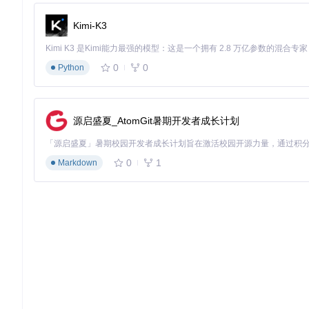
Kimi-K3
验证
：成功安装Bazel、Python依赖和Protobuf编译器，无报错
框架认知阶段
0
0
Python
目标
：理解MediaPipe项目结构和核心组件
操作
：
# 查看项目主要目录结构
源启盛夏_AtomGit暑期开发者成长计划
ls
验证
：能够识别calculators（计算单元）、graphs（流程图）和
0
1
Markdown
基础构建阶段
目标
：编译并运行第一个MediaPipe示例
操作
：
验证
：在bazel-bin目录下生成可执行文件，构建过程无错误
功能体验阶段