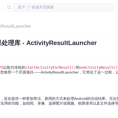
按下
快速开启搜索
/
sultLauncher
 ActivityResultLauncher
PI
以取代传统的
startActivityForResult()
和
onActivityResult()
个开源项目——ActivityResultLauncher，它简化了这一过程
发的一个轻量级库，旨在提供一种更加简洁、易用的方式来处理Android的活动结果。无论您
量实用的功能，如拍照、录像、选择图片或视频、权限请求以及文件选择