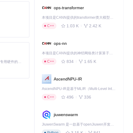
ops-transformer
本项目是CANN提供的transformer类大模型算子库，实现网络在NPU上加速计算。
1.03 K
2.42 K
C++
ops-nn
本项目是CANN提供的神经网络类计算算子库，实现网络在NPU上加速计算。
834
1.65 K
C++
基于Python的Xiaozhi AI，适用于想要完整Xiaozhi体验而无需拥有专用硬件的用户。
AscendNPU-IR
AscendNPU-IR是基于MLIR（Multi-Level Intermediate Representation）构建的，面向昇腾亲和算子编译时使用的中间表示，提供昇腾完备表达能力，通过编译优化提升昇腾AI处理器计算效率，支持通过生态框架使能昇腾AI处理器与深度调优
496
336
C++
jiuwenswarm
JiuwenSwarm 是一款基于openJiuwen开发的智能AI Agent，它能够将大语言模型的强大能力，通过你日常使用的各类通讯应用，直接延伸至你的指尖。
3.15 K
841
Python