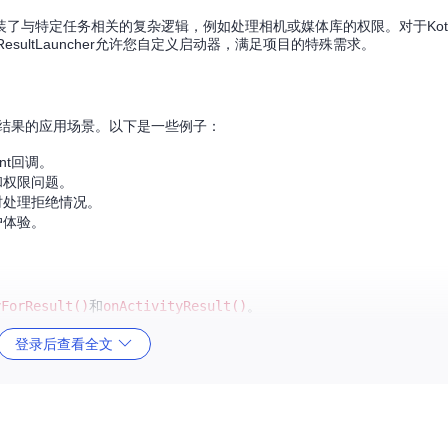
了与特定任务相关的复杂逻辑，例如处理相机或媒体库的权限。对于Kotl
esultLauncher允许您自定义启动器，满足项目的特殊需求。
接收返回结果的应用场景。以下是一些例子：
nt回调。
和权限问题。
时处理拒绝情况。
户体验。
yForResult()
和
onActivityResult()
。
登录后查看全文
回调地狱。
常见功能。
求。