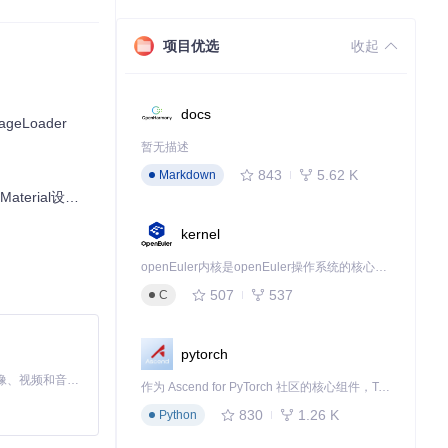
丰富的功能集，您可
项目优选
收起
docs
eLoader
暂无描述
843
5.62 K
Markdown
ial设计体验
kernel
openEuler内核是openEuler操作系统的核心，既是系统性能与稳定性的基石，也是连接处理器、设备与服务的桥梁。
507
537
C
pytorch
MiniMax H3 是一个通用的全模态生成系统。它支持对由文本、图像、视频和音频组成的多模态上下文进行统一理解，并能生成分辨率高达 2K、时长可达 15 秒的带原生立体声音频的视频。得益于面向任务泛化的系统设计，H3 在预训练阶段就已具备广泛的多模态上下文理解与生成能力，能够出色地执行复杂的多模态指令。
作为 Ascend for PyTorch 社区的核心组件，TorchNPU 是昇腾专为 PyTorch 打造的深度学习适配插件，使 PyTorch 框架能够直接调用昇腾 NPU，为开发者提供昇腾 AI 处理器的超强算力。
830
1.26 K
Python