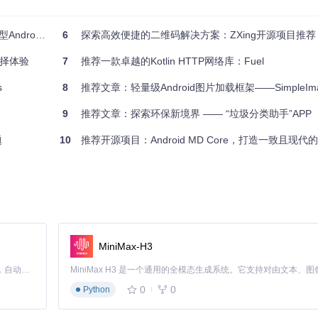
您的Android开发工作，尤其是涉及到跨活动交互的部分。通过优雅的API设计和
路由框架**
6
探索高效便捷的二维码解决方案：ZXing开源项目推荐
困扰。现在就将其加入您的项目，享受更高效、更整洁的代码体验吧！
体选择体验
7
推荐一款卓越的Kotlin HTTP网络库：Fuel
s
8
推荐文章：轻量级Android图片加载框架——SimpleImag
9
推荐文章：探索环保新境界 —— “垃圾分类助手”APP
题
10
推荐开源项目：Android MD Core，打造一致且现代的Mater
MiniMax-H3
Claude Code 的开源替代方案。连接任意大模型，编辑代码，运行命令，自动验证 — 全自动执行。用 Rust 构建，极致性能。 ｜ An open-source alternative to Claude Code. Connect any LLM, edit code, run commands, and verify changes — autonomously. Built in Rust for speed. Get Started
0
0
Python