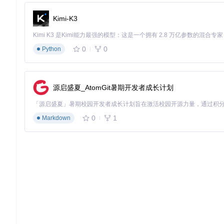
Kimi-K3
0
0
Python
源启盛夏_AtomGit暑期开发者成长计划
0
1
Markdown