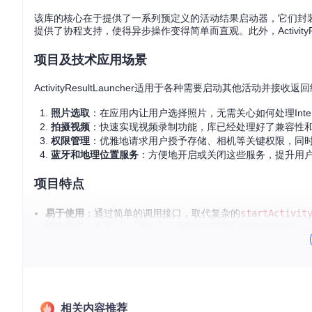
该库的核心在于提供了一系列预定义的活动结果启动器，它们封装
提供了协程支持，使得异步操作变得简单而直观。此外，ActivityR
项目及技术应用场景
ActivityResultLauncher适用于各种需要启动其他活动并
照片选取
：在应用内让用户选择照片，无需关心如何处理Inte
拍摄视频
：快速实现视频录制功能，库已经处理好了兼容性
权限管理
：优雅地请求用户授予存储、相机等关键权限，同
蓝牙和地理位置服务
：方便地开启或关闭这些服务，提升用
项目特点
易于使用
：通过简单的调用接口，取代复杂的
startActivit
语言兼容
：支持Kotlin和Java，适应不同开发者的编程习惯。
协程支持
：Kotlin用户可以通过协程轻松处理异步结果，避免
广泛覆盖
：涵盖了从拍照、录像到选择文件、请求权限等多种
高度可定制
：允许自定义启动器，扩展库的功能以适应特定需
文档完善
：详尽的wiki教程，指导开发者快速上手。
相关内容推荐