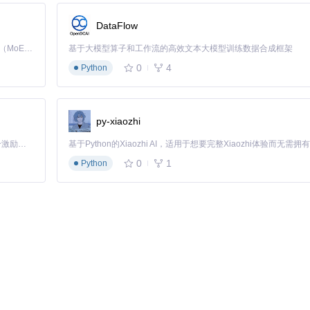
DataFlow
Kimi K3 是Kimi能力最强的模型：这是一个拥有 2.8 万亿参数的混合专家（MoE）模型，具备原生视觉理解能力，并支持 100 万 token 的上下文窗口。
基于大模型算子和工作流的高效文本大模型训练数据合成框架
0
4
Python
py-xiaozhi
「源启盛夏」暑期校园开发者成长计划旨在激活校园开源力量，通过积分激励、认证扶持、资源倾斜等形式，引导高校组织和开发者完成「入驻 — 建项目 — 做贡献 — 获认证 — 得资源」的完整闭环。无论你是想带领社团入驻平台的组织者，还是希望用代码贡献证明自己的开发者，都能在这里找到属于你的成长路径。
0
1
Python