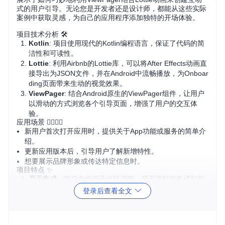
式的用户引导。无论您是开发者还是设计师，都能从这些实际
案例中获取灵感，为自己的应用程序添加独特的开场体验。
项目技术分析 🛠️
Kotlin
: 项目使用现代的Kotlin编程语言，保证了代码的简
洁性和可读性。
Lottie
: 利用Airbnb的Lottie库，可以将After Effects动画直
接导出为JSON文件，并在Android中流畅播放，为Onboar
ding页面带来生动的视觉效果。
ViewPager
: 结合Android原生的ViewPager组件，让用户
以滑动的方式浏览各个引导页面，增强了用户的交互体
验。
应用场景 🏃‍♂️🏃‍♀️
新用户首次打开应用时，提供关于App功能或服务的简单介
绍。
更新应用版本后，引导用户了解新增特性。
想要展示品牌形象或传达特定信息时。
项目特点 ✨
易于集成
：项目中的例子代码清晰，易于理解和集成到您
的项目中。
登录后查看全文
高度自定义
：您可以根据需要调整动画、颜色、布局等元
素，实现个性化的设计。
跨平台兼容
：基于Android平台，适用于各种设备和屏幕尺