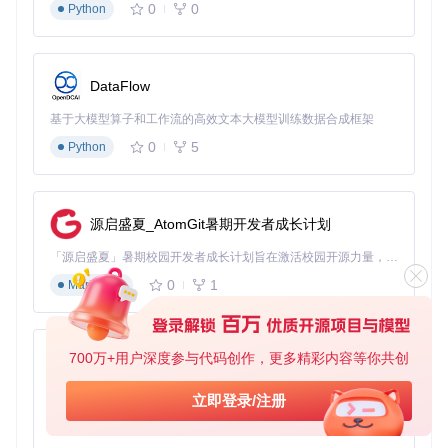
0
0
Python
DataFlow
基于大模型算子和工作流的高效文本大模型训练数据合成框架
0
5
Python
源启盛夏_AtomGit暑期开发者成长计划
「源启盛夏」暑期校园开发者成长计划旨在激活校园开源力量，通过积分激励、认证扶持、资源倾斜等形式，引导高校组织和开发者完成「入驻 — 建项目 — 做贡献 — 获认证 — 得资源」的完整闭环。无论你是想带领社团入驻平台的组织者，还是希望用代码贡献证明自己的开发者，都能在这里找到属于你的成长路径。
0
1
Markdown
700万+用户深度参与代码创作，更多精彩内容等你共创
py-xiaozhi
基于Python的Xiaozhi AI，适用于想要完整Xiaozhi体验而无需拥有专用硬件的用户。
立即登录/注册
0
1
Python