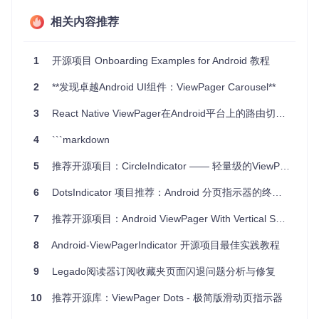
寸。
性能优化
：Lottie动画的轻量级和高效的执行确保了良好的
相关内容推荐
性能表现。
示例截图 📱
1
开源项目 Onboarding Examples for Android 教程
2
**发现卓越Android UI组件：ViewPager Carousel**
3
React Native ViewPager在Android平台上的路由切换问题解析
这个开源项目已经通过Apache 2.0许可证开放源码，您可以自
4
```markdown
由地使用、修改和分享它。立即试用Onboarding View Pager
Examples，为您的应用开启一段精彩的旅程吧！
5
推荐开源项目：CircleIndicator —— 轻量级的ViewPager指示器
GitHub仓库链接
6
DotsIndicator 项目推荐：Android 分页指示器的终极解决方案
让我们一起探索无限可能，创造出更加引人入胜的Android应
用！
7
推荐开源项目：Android ViewPager With Vertical Scroll
8
Android-ViewPagerIndicator 开源项目最佳实践教程
9
Legado阅读器订阅收藏夹页面闪退问题分析与修复
10
推荐开源库：ViewPager Dots - 极简版滑动页指示器