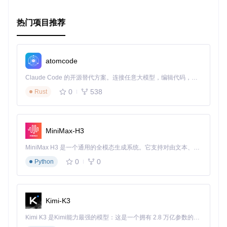
热门项目推荐
atomcode
Claude Code 的开源替代方案。连接任意大模型，编辑代码，运行命令，自动验证 — 全自动执行。用 Rust 构建，极致性能。 ｜ An open-source alternative to Claude Code. Connect any LLM, edit code, run commands, and verify changes — autonomously. Built in Rust for speed. Get Started
0
538
Rust
MiniMax-H3
MiniMax H3 是一个通用的全模态生成系统。它支持对由文本、图像、视频和音频组成的多模态上下文进行统一理解，并能生成分辨率高达 2K、时长可达 15 秒的带原生立体声音频的视频。得益于面向任务泛化的系统设计，H3 在预训练阶段就已具备广泛的多模态上下文理解与生成能力，能够出色地执行复杂的多模态指令。
0
0
Python
Kimi-K3
Kimi K3 是Kimi能力最强的模型：这是一个拥有 2.8 万亿参数的混合专家（MoE）模型，具备原生视觉理解能力，并支持 100 万 token 的上下文窗口。