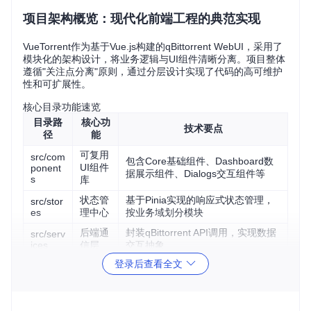
项目架构概览：现代化前端工程的典范实现
VueTorrent作为基于Vue.js构建的qBittorrent WebUI，采用了
模块化的架构设计，将业务逻辑与UI组件清晰分离。项目整体
遵循"关注点分离"原则，通过分层设计实现了代码的高可维护
性和可扩展性。
核心目录功能速览
目录路
核心功
技术要点
径
能
可复用
src/com
包含Core基础组件、Dashboard数
UI组件
ponent
据展示组件、Dialogs交互组件等
s
库
状态管
基于Pinia实现的响应式状态管理，
src/stor
es
理中心
按业务域划分模块
后端通
封装qBittorrent API调用，实现数据
src/serv
ices
信层
交互抽象
登录后查看全文
src/com
逻辑复
基于Vue3 Composition API的功能
posable
用单元
封装
s
类型定
src/type