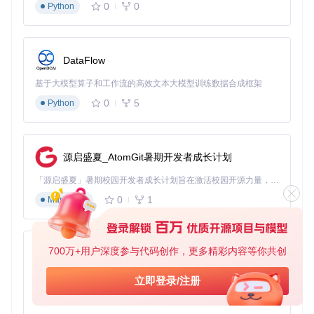
0
0
Python
Vue2相比，Vue3的createApp API提供了更好的隔离性和灵活
性。
状态管理核心
DataFlow
src/stores/torrents.ts
是管理种子数据的核心状态模
块，采用Pinia的defineStore语法：
基于大模型算子和工作流的高效文本大模型训练数据合成框架
0
5
Python
export
const
 useTorrentsStore = 
defineStore
(
'torrents'
, {

state
: 
() =>
 ({

torrents
: [] 
as
Torrent
[],  
// 种子列表
filteredTorrents
: [] 
as
Torrent
[],  
// 筛选后的列表
源启盛夏_AtomGit暑期开发者成长计划
selectedTorrents
: 
new
Set
<
string
>(),  
// 选中的种子ID
// ...其他状态
「源启盛夏」暑期校园开发者成长计划旨在激活校园开源力量，通过积分激励、认证扶持、资源倾斜等形式，引导高校组织和开发者完成「入驻 — 建项目 — 做贡献 — 获认证 — 得资源」的完整闭环。无论你是想带领社团入驻平台的组织者，还是希望用代码贡献证明自己的开发者，都能在这里找到属于你的成长路径。
  }),

0
1
Markdown
getters
: {

activeTorrents
: 
(
state
) =>
 state.
torrents
.
filter
(
t
 =>
// ...其他计算属性
  },

700万+用户深度参与代码创作，更多精彩内容等你共创
py-xiaozhi
actions
: {

async
loadTorrents
(
) {

基于Python的Xiaozhi AI，适用于想要完整Xiaozhi体验而无需拥有专用硬件的用户。
// 从API加载种子数据
立即登录/注册
const
 data = 
await
 qbitProvider.
getTorrents
()

0
1
Python
this
.
torrents
 = data.
map
(transformTorrent)
