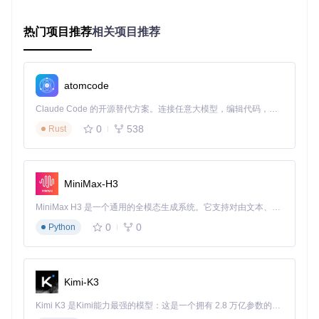
件。
热门项目推荐
相关项目推荐
核心文件解析：从入口到渲染的完整链路
应用入口解析
项目的核心入口文件是
src/main.ts
，它负责应用的初始化和
atomcode
依赖注入：
Claude Code 的开源替代方案。连接任意大模型，编辑代码，运行命令，自动验证 — 全自动执行。用 Rust 构建，极致性能。 ｜ An open-source alternative to Claude Code. Connect any LLM, edit code, run commands, and verify changes — autonomously. Built in Rust for speed. Get Started
0
538
Rust
import
 { createApp } 
from
'vue'
// 引入Vue核心
import
App
from
'./App.vue'
// 根组件
import
 { createPinia } 
from
'pinia'
// 状态管理
import
 router 
from
'./plugins/router'
// 路由系统
import
 vuetify 
from
'./plugins/vuetify'
// UI框架
MiniMax-H3
MiniMax H3 是一个通用的全模态生成系统。它支持对由文本、图像、视频和音频组成的多模态上下文进行统一理解，并能生成分辨率高达 2K、时长可达 15 秒的带原生立体声音频的视频。得益于面向任务泛化的系统设计，H3 在预训练阶段就已具备广泛的多模态上下文理解与生成能力，能够出色地执行复杂的多模态指令。
// 创建应用实例并注入核心依赖
createApp
(
App
)

0
0
Python
  .
use
(
createPinia
())  
// 注入Pinia状态管理
  .
use
(router)         
// 注入路由系统
  .
use
(vuetify)        
// 注入Vuetify UI框架
  .
mount
(
'#app'
)       
// 挂载到DOM节点
Kimi-K3
这段代码展示了Vue3应用的典型初始化流程，通过链式调用u
Kimi K3 是Kimi能力最强的模型：这是一个拥有 2.8 万亿参数的混合专家（MoE）模型，具备原生视觉理解能力，并支持 100 万 token 的上下文窗口。
se()方法注入各种插件，最终将应用挂载到#app节点。与传统