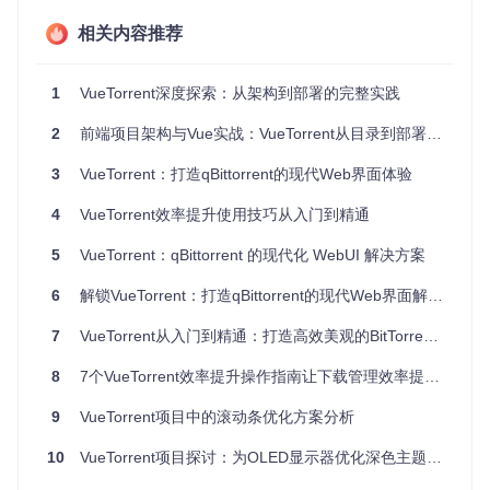
TypeScript类型系统，确保类型安全
s
义中心
相关内容推荐
核心要点
：项目采用"组件化+状态管理+服务层"的三层架
构，通过TypeScript强类型约束提升代码质量，使用Pinia
1
VueTorrent深度探索：从架构到部署的完整实践
替代传统Vuex实现更灵活的状态管理，Composables模式
则有效解决了逻辑复用问题。
2
前端项目架构与Vue实战：VueTorrent从目录到部署的完整解析
架构设计亮点
3
VueTorrent：打造qBittorrent的现代Web界面体验
VueTorrent的架构设计体现了现代前端工程的最佳实践：
4
VueTorrent效率提升使用技巧从入门到精通
组件驱动开发
：将UI拆分为原子组件（如ColoredChip、M
ixedButton）和业务组件（如TorrentDetail、RSSFeed
5
VueTorrent：qBittorrent 的现代化 WebUI 解决方案
s），实现高度复用
状态集中管理
：通过stores目录按功能域划分状态模块，
6
解锁VueTorrent：打造qBittorrent的现代Web界面解决方案
如torrents、categories、rss等，避免状态混乱
类型安全保障
：全面采用TypeScript类型定义，从API响应
7
VueTorrent从入门到精通：打造高效美观的BitTorrent管理界面
到组件Props均有严格类型约束
8
7个VueTorrent效率提升操作指南让下载管理效率提升300%
逻辑复用策略
：使用Composables封装通用逻辑，如Back
endSync处理数据同步、SearchQuery实现搜索功能
9
VueTorrent项目中的滚动条优化方案分析
开发者贴士
：理解项目架构的最佳方式是从src/stores入
10
手，通过状态管理模块反向推导业务流程；新功能开发建
VueTorrent项目探讨：为OLED显示器优化深色主题的设计方案
议先定义TypeScript接口，再实现业务逻辑，最后开发UI组