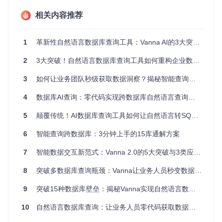
同数据库语法；本地执行确保数据安全，仅元数据参与AI推
理；模块化架构支持灵活扩展；上下文相关示例检索提升SQL
相关内容推荐
生成准确率。这些能力共同构成了Vanna的核心竞争力，为企
业数据查询带来革命性变化。
1
革新性自然语言数据库查询工具：Vanna AI的3大突破与零SQL实践指南
解析Vanna的技术架构与实现原理
2
3大突破！自然语言数据库查询工具如何重构企业数据交互模式
Vanna采用模块化设计，通过抽象层隔离数据库差异，核心流
程分为自然语言解析、数据库适配和SQL执行与结果返回三
3
如何让业务团队秒级获取数据洞察？揭秘智能查询引擎的技术突破
步。其关键技术点在于上下文相关示例检索，用户提问时系统
从训练数据中检索最相关的SQL示例，结合数据库元数据生成
4
数据库AI查询：零代码实现跨数据库自然语言查询的技术突破
目标SQL。核心模块包括
src/vanna/core/agent/agent.py
负责
用户意图解析，
src/vanna/core/workflow/default.py
处理查询
5
颠覆传统！AI数据库查询工具如何让自然语言转SQL变得零门槛
工作流，以及各数据库对应的适配模块。
6
智能查询跨数据库：3分钟上手的15库通解方案
7
智能数据交互新范式：Vanna 2.0的5大突破与3类应用场景
构建跨库查询通道：从零开始的实践指南
8
突破多数据库查询瓶颈：Vanna让业务人员秒变数据分析师的AI工具
步骤1：安装Vanna核心包
9
突破15种数据库壁垒：揭秘Vanna实现自然语言数据查询的技术内幕
10
自然语言数据库查询：让业务人员零代码获取数据洞察的AI解决方案
步骤2：初始化多数据库连接