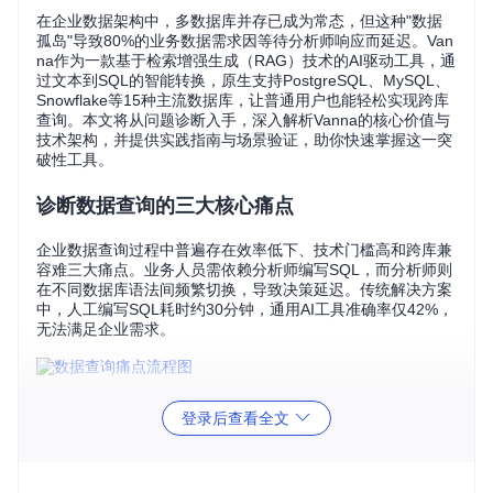
在企业数据架构中，多数据库并存已成为常态，但这种"数据
孤岛"导致80%的业务数据需求因等待分析师响应而延迟。Van
na作为一款基于检索增强生成（RAG）技术的AI驱动工具，通
过文本到SQL的智能转换，原生支持PostgreSQL、MySQL、
Snowflake等15种主流数据库，让普通用户也能轻松实现跨库
查询。本文将从问题诊断入手，深入解析Vanna的核心价值与
技术架构，并提供实践指南与场景验证，助你快速掌握这一突
破性工具。
诊断数据查询的三大核心痛点
企业数据查询过程中普遍存在效率低下、技术门槛高和跨库兼
容难三大痛点。业务人员需依赖分析师编写SQL，而分析师则
在不同数据库语法间频繁切换，导致决策延迟。传统解决方案
中，人工编写SQL耗时约30分钟，通用AI工具准确率仅42%，
无法满足企业需求。
重构数据库交互：Vanna的核心价值
登录后查看全文
Vanna通过五大突破性能力重构数据库交互模式：零SQL门槛
让业务人员直接输入自然语言提问；跨库无缝切换自动适配不