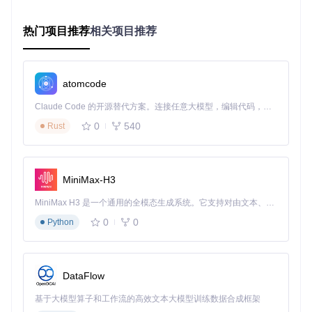
from
 vanna.openai.openai_chat 
import
from
 vanna.postgres.sql_runner 
import
from
 vanna.snowflake.sql_runner 
import
 SnowflakeSQLRunner

热门项目推荐
相关项目推荐
# 初始化PostgreSQL连接
vn_pg = OpenAI_Chat(config={
'api_key'
: 
'YOUR_KEY'
})

vn_pg.add_sql_runner(PostgresSQLRunner(dbname=
"sales"
, us
atomcode
# 初始化Snowflake连接
Claude Code 的开源替代方案。连接任意大模型，编辑代码，运行命令，自动验证 — 全自动执行。用 Rust 构建，极致性能。 ｜ An open-source alternative to Claude Code. Connect any LLM, edit code, run commands, and verify changes — autonomously. Built in Rust for speed. Get Started
vn_sf = OpenAI_Chat(config={
'api_key'
: 
'YOUR_KEY'
})

0
540
vn_sf.add_sql_runner(SnowflakeSQLRunner(account=
"xy12345"
Rust
步骤3：自然语言查询与结果可视化
对不同数据库提问相同问题，Vanna会自动适配语法并返回结
MiniMax-H3
果：
MiniMax H3 是一个通用的全模态生成系统。它支持对由文本、图像、视频和音频组成的多模态上下文进行统一理解，并能生成分辨率高达 2K、时长可达 15 秒的带原生立体声音频的视频。得益于面向任务泛化的系统设计，H3 在预训练阶段就已具备广泛的多模态上下文理解与生成能力，能够出色地执行复杂的多模态指令。
# 对PostgreSQL提问
0
0
Python
vn_pg.ask(
"近7天新增用户数"
)

# 对Snowflake提问
vn_sf.ask(
"近7天新增用户数"
DataFlow
验证Vanna的实战价值：性能对比与场景案例
基于大模型算子和工作流的高效文本大模型训练数据合成框架