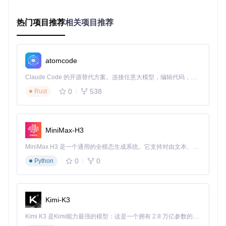
移动端
：iOS用户在App Store搜索"AppFlowy"下载；Android
用户可从Google Play商店获取，或从官网下载APK文件手动
安装。
热门项目推荐
相关项目推荐
源码编译方案（适合开发者）
如果您需要自定义功能或参与开发，可通过源码编译安装：
atomcode
Claude Code 的开源替代方案。连接任意大模型，编辑代码，运行命令，自动验证 — 全自动执行。用 Rust 构建，极致性能。 ｜ An open-source alternative to Claude Code. Connect any LLM, edit code, run commands, and verify changes — autonomously. Built in Rust for speed. Get Started
# 1. 克隆仓库
git 
clone
0
538
Rust
cd
 AppFlowy

# 2. 安装Flutter依赖（确保Flutter环境已配置）
flutter pub get

MiniMax-H3
# 3. 构建Rust后端（提供底层性能优化保障）
MiniMax H3 是一个通用的全模态生成系统。它支持对由文本、图像、视频和音频组成的多模态上下文进行统一理解，并能生成分辨率高达 2K、时长可达 15 秒的带原生立体声音频的视频。得益于面向任务泛化的系统设计，H3 在预训练阶段就已具备广泛的多模态上下文理解与生成能力，能够出色地执行复杂的多模态指令。
cargo build

0
0
Python
# 4. 运行应用（默认启动开发模式）
Kimi-K3
开发提示
：首次编译可能需要较长时间，这是因为需要下
载并构建所有依赖项。编译完成后，后续启动速度将提升
Kimi K3 是Kimi能力最强的模型：这是一个拥有 2.8 万亿参数的混合专家（MoE）模型，具备原生视觉理解能力，并支持 100 万 token 的上下文窗口。
约30%。