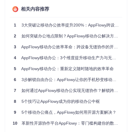
计支持深度定制、跨平台同步实现无缝协作、本地优先架
构保障离线可用。
相关内容推荐
多场景安装指南：5分钟完成部署？三种安装方
1
3大突破让移动办公效率提升200%：AppFlowy跨设备协作全攻略
式对比
2
如何突破办公地点限制？AppFlowy移动办公解决方案全解析
AppFlowy提供灵活的部署方案，满足不同用户需求。无论您
是普通用户还是开发人员，都能找到适合自己的安装方式。
3
AppFlowy移动办公效率革命：跨设备无缝协作的开源解决方案
环境兼容性检测
4
AppFlowy移动办公：3个维度提升移动生产力与无缝协作体验
在开始安装前，请确保您的系统满足以下基本要求：
5
AppFlowy移动办公：重新定义随时随地的效率革命
桌面端
：macOS 10.14+、Windows 10+或Linux（Ubuntu
6
3步解锁自由办公：AppFlowy让你的手机秒变移动工作站
18.04+、Fedora 30+）
移动端
：iOS 13.0+或Android 10.0+
7
如何通过AppFlowy移动办公实现无缝协作？解锁跨设备高效工作新方式
开发环境
：Flutter SDK 3.0+、Rust 1.56+、Git
一键安装方案（推荐普通用户）
8
5个技巧让AppFlowy成为你的移动办公中枢
桌面端
：访问AppFlowy发布页面，下载对应操作系统的安装
9
5个移动办公痛点，AppFlowy如何用开源方案解决？
包，按照引导完成安装。macOS用户可直接拖拽到应用文件
夹，Windows用户运行安装程序，Linux用户可选择deb或rpm
10
革新性开源协作平台AppFlowy：零门槛构建你的数据掌控中心
包。