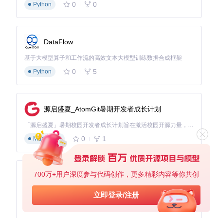
0
0
Python
自托管部署（企业级方案）
对于需要完全控制数据的团队，AppFlowy支持私有化部署。
详细部署文档可参考项目中的docs/self-hosting.md文件，其
DataFlow
中包含Docker配置和服务器部署指南。
基于大模型算子和工作流的高效文本大模型训练数据合成框架
典型应用场景：从个人到团队的全场景覆盖
0
5
Python
AppFlowy的灵活架构使其适用于多种工作场景，无论是个人
知识管理还是大型团队协作，都能提供定制化的解决方案。
个人知识库：构建你的第二大脑
源启盛夏_AtomGit暑期开发者成长计划
AppFlowy的文档编辑器支持富文本、表格、媒体嵌入等多种
「源启盛夏」暑期校园开发者成长计划旨在激活校园开源力量，通过积分激励、认证扶持、资源倾斜等形式，引导高校组织和开发者完成「入驻 — 建项目 — 做贡献 — 获认证 — 得资源」的完整闭环。无论你是想带领社团入驻平台的组织者，还是希望用代码贡献证明自己的开发者，都能在这里找到属于你的成长路径。
内容形式，配合标签和双向链接功能，帮助你构建结构化的个
0
1
Markdown
人知识体系。通过自定义模板和快捷操作，你可以快速创建读
书笔记、项目笔记和日常思考记录。
团队协作：实时协同的无缝体验
700万+用户深度参与代码创作，更多精彩内容等你共创
py-xiaozhi
创建共享工作区，邀请团队成员共同编辑文档和管理项目。Ap
pFlowy的实时同步功能确保所有成员看到最新内容，而细粒度
基于Python的Xiaozhi AI，适用于想要完整Xiaozhi体验而无需拥有专用硬件的用户。
立即登录/注册
的权限控制则可以保护敏感信息。团队成员可以通过评论和@
0
1
Python
提及功能进行即时沟通，无需切换到其他通讯工具。