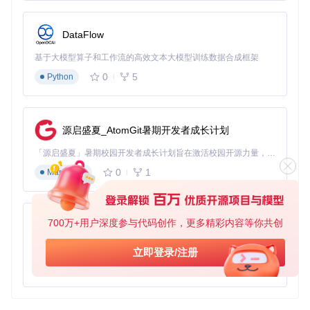
设计独特的声音效果。
实时表演
：Csound 支持 MIDI 和 OSC 通信，可以用于实
DataFlow
时音乐表演和互动艺术。
最佳实践
基于大模型算子和工作流的高效文本大模型训练数据合成框架
模块化设计
：将复杂的音频处理任务分解为多个模块，便于
0
5
管理和调试。
Python
使用文档
：充分利用 Csound 的官方文档和社区资源，快速
解决问题和学习新功能。
性能优化
：在实时应用中，注意优化代码以减少 CPU 负
源启盛夏_AtomGit暑期开发者成长计划
载，确保流畅的音频输出。
「源启盛夏」暑期校园开发者成长计划旨在激活校园开源力量，通过积分激励、认证扶持、资源倾斜等形式，引导高校组织和开发者完成「入驻 — 建项目 — 做贡献 — 获认证 — 得资源」的完整闭环。无论你是想带领社团入驻平台的组织者，还是希望用代码贡献证明自己的开发者，都能在这里找到属于你的成长路径。
4. 典型生态项目
0
1
Markdown
Csound 拥有丰富的生态系统，包括以下典型项目：
CsoundQt
：一个集成开发环境（IDE），提供了代码编
700万+用户深度参与代码创作，更多精彩内容等你共创
py-xiaozhi
辑、预览、测试和调试功能。
Cabbage
：一个基于 Csound 的音频插件开发框架，支持
基于Python的Xiaozhi AI，适用于想要完整Xiaozhi体验而无需拥有专用硬件的用户。
立即登录/注册
VST、AU 和 AAX 插件格式。
0
1
Python
Blue
：一个图形化的 Csound 编辑器，适合初学者和非编
程人员使用。
这些项目扩展了 Csound 的功能，使其更加适合不同的应用场