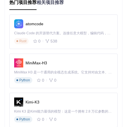
热门项目推荐
相关项目推荐
f1 0 8192 10 1

i1 0 1

</
CsScore
>
atomcode
</
CsoundSynthesizer
>
Claude Code 的开源替代方案。连接任意大模型，编辑代码，运行命令，自动验证 — 全自动执行。用 Rust 构建，极致性能。 ｜ An open-source alternative to Claude Code. Connect any LLM, edit code, run commands, and verify changes — autonomously. Built in Rust for speed. Get Started
运行 Csound 生成音频文件：
0
538
Rust
生成的
first_csound.wav
文件将包含一个 1 秒长的 440 H
MiniMax-H3
z 正弦波音调。
MiniMax H3 是一个通用的全模态生成系统。它支持对由文本、图像、视频和音频组成的多模态上下文进行统一理解，并能生成分辨率高达 2K、时长可达 15 秒的带原生立体声音频的视频。得益于面向任务泛化的系统设计，H3 在预训练阶段就已具备广泛的多模态上下文理解与生成能力，能够出色地执行复杂的多模态指令。
3. 应用案例和最佳实践
0
0
Python
应用案例
Csound 广泛应用于音乐创作、声音设计、音频处理和实时表
Kimi-K3
演等领域。以下是一些应用案例：
Kimi K3 是Kimi能力最强的模型：这是一个拥有 2.8 万亿参数的混合专家（MoE）模型，具备原生视觉理解能力，并支持 100 万 token 的上下文窗口。
音乐创作
：Csound 可以用于创作复杂的音乐作品，从简单
0
0
Python
的旋律到复杂的交响乐。
声音设计
：Csound 提供了丰富的音频处理模块，可以用于