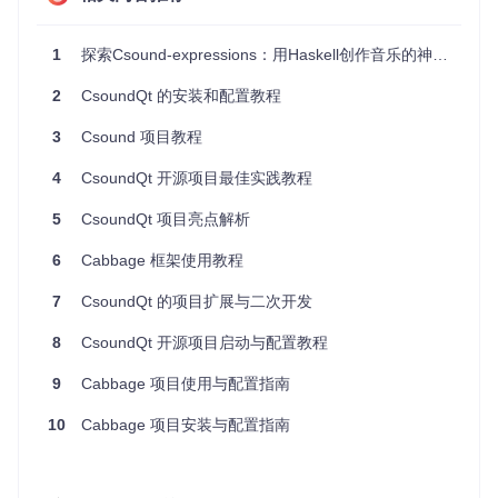
./configure

sudo
1
探索Csound-expressions：用Haskell创作音乐的神奇之旅
编写第一个 Csound 程序
2
CsoundQt 的安装和配置教程
创建一个名为
first_csound.csd
的文件，并添加以下内
3
Csound 项目教程
容：
4
CsoundQt 开源项目最佳实践教程
<
CsoundSynthesizer
>
<
CsOptions
>
5
CsoundQt 项目亮点解析
</
CsOptions
>
6
Cabbage 框架使用教程
<
CsInstruments
>
sr = 44100

7
CsoundQt 的项目扩展与二次开发
kr = 4410

ksmps = 10

8
CsoundQt 开源项目启动与配置教程
nchnls = 1

9
Cabbage 项目使用与配置指南
instr 1

a1 oscil 10000, 440, 1

10
Cabbage 项目安装与配置指南
out a1

</
CsInstruments
>
<
CsScore
>