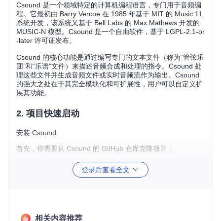
Csound 是一个领域特定的计算机编程语言，专门用于音频编
程。它最初由 Barry Vercoe 在 1985 年基于 MIT 的 Music 11
系统开发，该系统又基于 Bell Labs 的 Max Mathews 开发的
MUSIC-N 模型。Csound 是一个自由软件，基于 LGPL-2.1-or
-later 许可证发布。
Csound 的核心功能是通过编写专门的文本文件（称为“管弦乐
团”和“乐谱”文件）来描述音频合成和处理的指令。Csound 处
理这些文件并生成音频文件或实时音频流作为输出。Csound
的强大之处在于其完全模块化和可扩展性，用户可以自定义扩
展其功能。
2. 项目快速启动
安装 Csound
首先，你需要从 Csound 的 GitHub 仓库克隆项目：
登录后查看全文
git 
clone
然后，进入项目目录并按照官方文档进行编译和安装：
cd
 csound

相关内容推荐