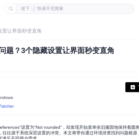
按下
快速开启搜索
/
藏设置让界面秒变直角
角问题？3个隐藏设置让界面秒变直角
Windows
Patcher
er preferences"设置为"Not rounded"，却发现开始菜单依旧顽固地保持
问题，往往源于系统深层设置的冲突。本文将带你通过环境排查找到问题根源
案满足不同用户需求。