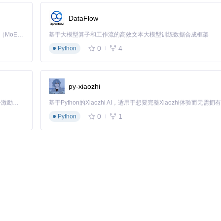
DataFlow
Kimi K3 是Kimi能力最强的模型：这是一个拥有 2.8 万亿参数的混合专家（MoE）模型，具备原生视觉理解能力，并支持 100 万 token 的上下文窗口。
基于大模型算子和工作流的高效文本大模型训练数据合成框架
0
4
Python
示为直角。
单闪烁。
py-xiaozhi
「源启盛夏」暑期校园开发者成长计划旨在激活校园开源力量，通过积分激励、认证扶持、资源倾斜等形式，引导高校组织和开发者完成「入驻 — 建项目 — 做贡献 — 获认证 — 得资源」的完整闭环。无论你是想带领社团入驻平台的组织者，还是希望用代码贡献证明自己的开发者，都能在这里找到属于你的成长路径。
0
1
Python