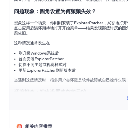
问题现象：圆角设置为何频频失效？
想象这样一个场景：你刚刚安装了ExplorerPatcher，兴奋地打开设置面板
点击应用后满怀期待地打开开始菜单——结果发现那些讨厌的圆
题依旧。
这种情况通常发生在：
刚升级Windows系统后
首次安装ExplorerPatcher
切换不同主题或视觉样式时
更新ExplorerPatcher到新版本后
当遇到这些情况时，很多用户会怀疑是软件故障或自己操作失误
环境排查：找出设置冲突的元凶
在动手调整设置前，我们需要先排查当前系统环境，确定问题的
🔧 系统版本确认步骤
按下
Win + R
组合键打开运行对话框
输入
winver
并回车
相关内容推荐