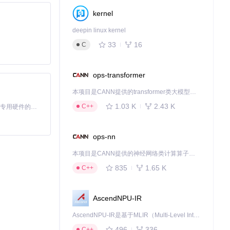
kernel
deepin linux kernel
33
16
C
ops-transformer
本项目是CANN提供的transformer类大模型算子库，实现网络在NPU上加速计算。
1.03 K
2.43 K
C++
基于Python的Xiaozhi AI，适用于想要完整Xiaozhi体验而无需拥有专用硬件的用户。
ops-nn
本项目是CANN提供的神经网络类计算算子库，实现网络在NPU上加速计算。
835
1.65 K
C++
AscendNPU-IR
AscendNPU-IR是基于MLIR（Multi-Level Intermediate Representation）构建的，面向昇腾亲和算子编译时使用的中间表示，提供昇腾完备表达能力，通过编译优化提升昇腾AI处理器计算效率，支持通过生态框架使能昇腾AI处理器与深度调优
496
336
C++