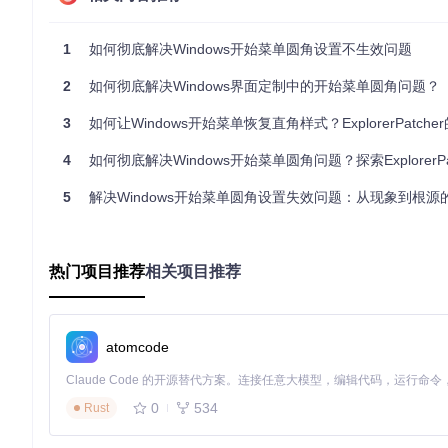
记录弹出窗口中的Windows版本号（如Windows 10 21H2或Win
🔧 ExplorerPatcher版本检查
右键点击任务栏空白处
1
如何彻底解决Windows开始菜单圆角设置不生效问题
选择"属性"打开ExplorerPatcher设置
点击窗口左下角的"About"查看当前版本
2
如何彻底解决Windows界面定制中的开始菜单圆角问题？
💡 注意事项
3
如何让Windows开始菜单恢复直角样式？ExplorerPatcher的全
不同版本的Windows系统和ExplorerPatcher对圆角控制
的版本在视觉渲染机制上有显著差异。
4
如何彻底解决Windows开始菜单圆角问题？探索ExplorerPatcher的
分步解决方案：三步实现彻底直角化
5
解决Windows开始菜单圆角设置失效问题：从现象到根源的系
第一步：基础设置调整
右键点击任务栏空白处，选择"属性"打开ExplorerPatcher设
在左侧导航栏中找到"Start menu"选项
热门项目推荐
相关项目推荐
在"Corner preferences"下拉菜单中选择"Not rounded"
点击窗口底部的"Apply changes"按钮
预期效果
：大部分视觉元素变为直角，但部分区域（如开始菜单
atomcode
可能遇到的问题
：设置后无任何变化，或仅部分界面元素变为直
第二步：系统级覆盖设置
0
534
Rust
🔧 操作步骤：