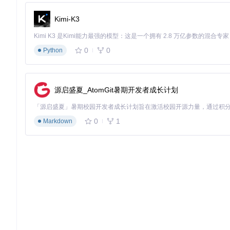
在ExplorerPatcher设置面板中，切换到"Other"选项卡
Kimi-K3
向下滚动找到"System appearance"部分
勾选"Disable window corner rounding"选项
点击"Apply changes"并确认重启资源管理器
0
0
Python
预期效果
：系统级别的圆角渲染被禁用，所有窗口和菜单应该显
可能遇到的问题
：设置后部分应用界面出现视觉异常，或开始菜
源启盛夏_AtomGit暑期开发者成长计划
第三步：强制生效验证
💡 当上述两步完成后，需要执行以下操作之一确保设置生效：
0
1
Markdown
快速生效法
：
在ExplorerPatcher设置面板点击"Restart Explorer"按钮
等待资源管理器重启（通常需要3-5秒）
彻底生效法
：
按下
Ctrl + Shift + Esc
打开任务管理器
在"进程"选项卡中找到"Windows资源管理器"
右键点击并选择"重新启动"