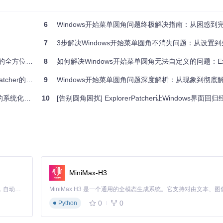
dows 11 22H2）
6
Windows开始菜单圆角问题终极解决指南：从困惑到
7
3步解决Windows开始菜单圆角不消失问题：从设置到生
方位解决方案
8
如何解决Windows开始菜单圆角无法自定义的问题：ExplorerPat
的实现方式有所不同，这也是导致设置冲突的常见原因。例如Windows 10 20H
底层优化方案
9
Windows开始菜单圆角问题深度解析：从现象到彻底
统化解法
10
[告别圆角困扰] ExplorerPatcher让Windows界面回
置面板
边缘）可能仍然保持圆角。
MiniMax-H3
角。
Claude Code 的开源替代方案。连接任意大模型，编辑代码，运行命令，自动验证 — 全自动执行。用 Rust 构建，极致性能。 ｜ An open-source alternative to Claude Code. Connect any LLM, edit code, run commands, and verify changes — autonomously. Built in Rust for speed. Get Started
0
0
Python