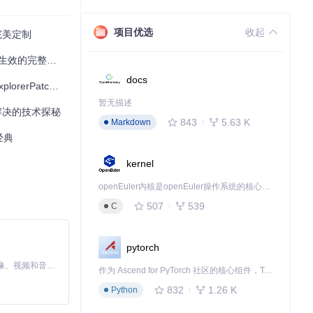
项目优选
收起
完美定制
效的完整指南
docs
cher实用指南
1之前的版本和之后
暂无描述
解决的技术探秘
843
5.63 K
Markdown
归经典
kernel
openEuler内核是openEuler操作系统的核心，既是系统性能与稳定性的基石，也是连接处理器、设备与服务的桥梁。
507
539
C
pytorch
MiniMax H3 是一个通用的全模态生成系统。它支持对由文本、图像、视频和音频组成的多模态上下文进行统一理解，并能生成分辨率高达 2K、时长可达 15 秒的带原生立体声音频的视频。得益于面向任务泛化的系统设计，H3 在预训练阶段就已具备广泛的多模态上下文理解与生成能力，能够出色地执行复杂的多模态指令。
作为 Ascend for PyTorch 社区的核心组件，TorchNPU 是昇腾专为 PyTorch 打造的深度学习适配插件，使 PyTorch 框架能够直接调用昇腾 NPU，为开发者提供昇腾 AI 处理器的超强算力。
832
1.26 K
Python